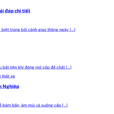
i đáp chi tiết
c biệt trong bối cảnh giao thông ngày […]
 bất tiện khi đóng mở cốp để chất […]
ên Nghiệp
dễ bám bẩn, ám mùi và xuống cấp […]