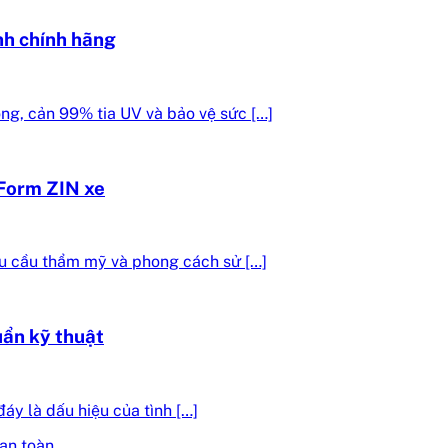
nh chính hãng
ng, cản 99% tia UV và bảo vệ sức […]
Form ZIN xe
u cầu thẩm mỹ và phong cách sử […]
uẩn kỹ thuật
áy là dấu hiệu của tình […]