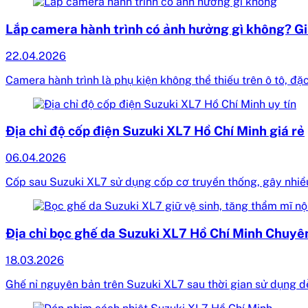
Lắp camera hành trình có ảnh hưởng gì không? Giả
22.04.2026
Camera hành trình là phụ kiện không thể thiếu trên ô tô, đặ
Địa chỉ độ cốp điện Suzuki XL7 Hồ Chí Minh giá rẻ
06.04.2026
Cốp sau Suzuki XL7 sử dụng cốp cơ truyền thống, gây nhiều
Địa chỉ bọc ghế da Suzuki XL7 Hồ Chí Minh Chuy
18.03.2026
Ghế nỉ nguyên bản trên Suzuki XL7 sau thời gian sử dụng 