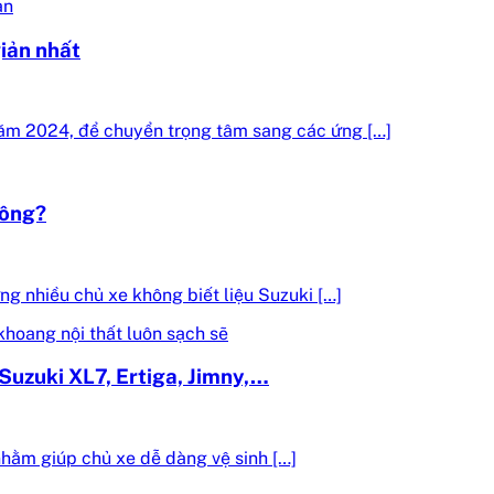
iản nhất
ăm 2024, để chuyển trọng tâm sang các ứng […]
hông?
g nhiều chủ xe không biết liệu Suzuki […]
Suzuki XL7, Ertiga, Jimny,…
nhằm giúp chủ xe dễ dàng vệ sinh […]