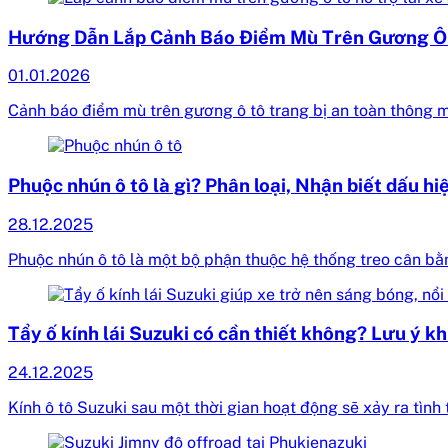
Hướng Dẫn Lắp Cảnh Báo Điểm Mù Trên Gương Ô 
01.01.2026
Cảnh báo điểm mù trên gương ô tô trang bị an toàn thông m
Phuộc nhún ô tô là gì? Phân loại, Nhận biết dấu h
28.12.2025
Phuộc nhún ô tô là một bộ phận thuộc hệ thống treo cân bằn
Tẩy ố kính lái Suzuki có cần thiết không? Lưu ý khi
24.12.2025
Kính ô tô Suzuki sau một thời gian hoạt động sẽ xảy ra tình 