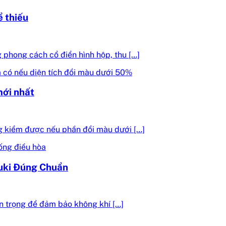
ể thiếu
 phong cách cổ điển hình hộp, thu […]
mới nhất
 kiểm được nếu phần đổi màu dưới […]
uki Đúng Chuẩn
an trọng để đảm bảo không khí […]