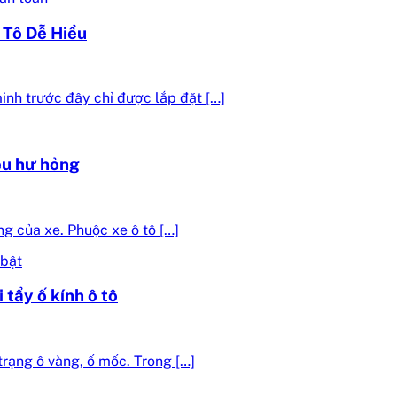
Tô Dễ Hiểu
inh trước đây chỉ được lắp đặt […]
iệu hư hỏng
g của xe. Phuộc xe ô tô […]
 tẩy ố kính ô tô
trạng ô vàng, ố mốc. Trong […]