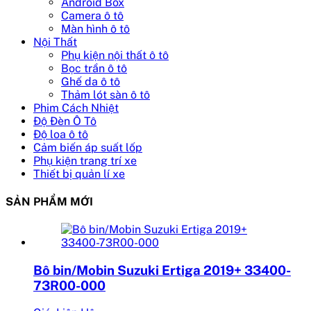
Android Box
Camera ô tô
Màn hình ô tô
Nội Thất
Phụ kiện nội thất ô tô
Bọc trần ô tô
Ghế da ô tô
Thảm lót sàn ô tô
Phim Cách Nhiệt
Độ Đèn Ô Tô
Độ loa ô tô
Cảm biến áp suất lốp
Phụ kiện trang trí xe
Thiết bị quản lí xe
SẢN PHẨM MỚI
Bô bin/Mobin Suzuki Ertiga 2019+ 33400-
73R00-000