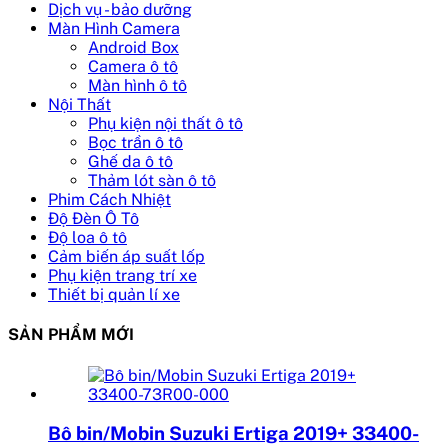
Dịch vụ - bảo dưỡng
Màn Hình Camera
Android Box
Camera ô tô
Màn hình ô tô
Nội Thất
Phụ kiện nội thất ô tô
Bọc trần ô tô
Ghế da ô tô
Thảm lót sàn ô tô
Phim Cách Nhiệt
Độ Đèn Ô Tô
Độ loa ô tô
Cảm biến áp suất lốp
Phụ kiện trang trí xe
Thiết bị quản lí xe
SẢN PHẨM MỚI
Bô bin/Mobin Suzuki Ertiga 2019+ 33400-