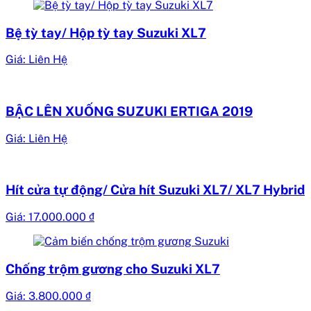
Bệ tỳ tay/ Hộp tỳ tay Suzuki XL7
Giá: Liên Hệ
BẬC LÊN XUỐNG SUZUKI ERTIGA 2019
Giá: Liên Hệ
Hít cửa tự động/ Cửa hít Suzuki XL7/ XL7 Hybrid
Giá:
17.000.000
₫
Chống trộm gương cho Suzuki XL7
Giá:
3.800.000
₫