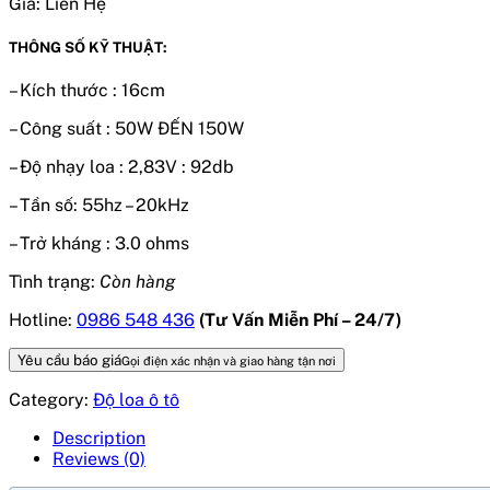
Giá:
Liên Hệ
THÔNG SỐ KỸ THUẬT:
– Kích thước : 16cm
– Công suất : 50W ĐẾN 150W
– Độ nhạy loa : 2,83V : 92db
– Tần số: 55hz – 20kHz
– Trở kháng : 3.0 ohms
Tình trạng:
Còn hàng
Hotline:
0986 548 436
(Tư Vấn Miễn Phí – 24/7)
Yêu cầu báo giá
Gọi điện xác nhận và giao hàng tận nơi
Category:
Độ loa ô tô
Description
Reviews (0)