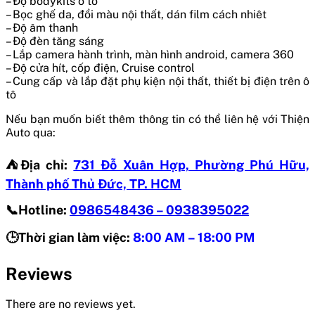
– Độ bodykits ô tô
– Bọc ghế da, đổi màu nội thất, dán film cách nhiêt
– Độ âm thanh
– Độ đèn tăng sáng
– Lắp camera hành trình, màn hình android, camera 360
– Độ cửa hít, cốp điện, Cruise control
– Cung cấp và lắp đặt phụ kiện nội thất, thiết bị điện trên ô
tô
Nếu bạn muốn biết thêm thông tin có thể liên hệ với Thiện
Auto qua:
⛺️Địa chỉ:
731 Đỗ Xuân Hợp, Phường Phú Hữu,
Thành phố Thủ Đức, TP. HCM
📞Hotline:
0986548436 – 0938395022
🕒Thời gian làm việc:
8:00 AM – 18:00 PM
Reviews
There are no reviews yet.