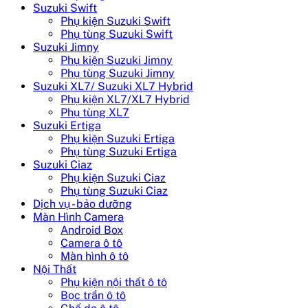
Suzuki Swift
Phụ kiện Suzuki Swift
Phụ tùng Suzuki Swift
Suzuki Jimny
Phụ kiện Suzuki Jimny
Phụ tùng Suzuki Jimny
Suzuki XL7/ Suzuki XL7 Hybrid
Phụ kiện XL7/XL7 Hybrid
Phụ tùng XL7
Suzuki Ertiga
Phụ kiện Suzuki Ertiga
Phụ tùng Suzuki Ertiga
Suzuki Ciaz
Phụ kiện Suzuki Ciaz
Phụ tùng Suzuki Ciaz
Dịch vụ - bảo dưỡng
Màn Hình Camera
Android Box
Camera ô tô
Màn hình ô tô
Nội Thất
Phụ kiện nội thất ô tô
Bọc trần ô tô