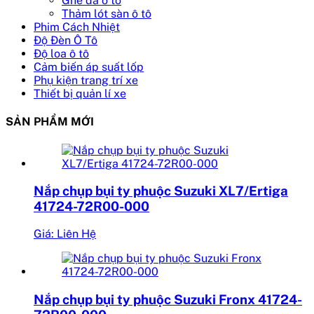
Ghế da ô tô
Thảm lót sàn ô tô
Phim Cách Nhiệt
Độ Đèn Ô Tô
Độ loa ô tô
Cảm biến áp suất lốp
Phụ kiện trang trí xe
Thiết bị quản lí xe
SẢN PHẨM MỚI
Nắp chụp bụi ty phuộc Suzuki XL7/Ertiga
41724-72R00-000
Giá: Liên Hệ
Nắp chụp bụi ty phuộc Suzuki Fronx 41724-