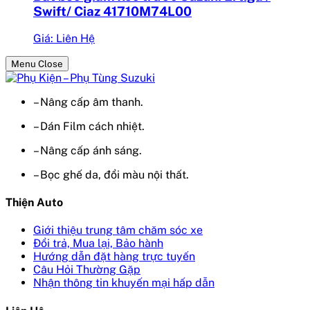
Swift/ Ciaz 41710M74L00
Giá: Liên Hệ
Menu Close
– Nâng cấp âm thanh.
– Dán Film cách nhiệt.
– Nâng cấp ánh sáng.
– Bọc ghế da, đổi màu nội thất.
Thiện Auto
Giới thiệu trung tâm chăm sóc xe
Đổi trả, Mua lại, Bảo hành
Hướng dẫn đặt hàng trực tuyến
Câu Hỏi Thường Gặp
Nhận thông tin khuyến mại hấp dẫn