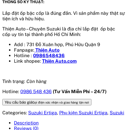
THÔNG SỐ KỸ THUẬT:
Lắp đặt ốp bậc cốp là đúng đắn. Vì sản phẩm này thật sự
tiện ích và hữu hiệu.
Thiện Auto – Chuyên Suzuki là địa chỉ lắp đặt ốp bậc
cốp
uy tín tại thành phố Hồ Chí Minh:
Add : 731 Đỗ Xuân hợp, Phú Hữu Quận 9
Fanpage:
Thiện Auto
Hotline :
0986548436
Link shopee:
Thiện Auto.com
Tình trạng:
Còn hàng
Hotline:
0986 548 436
(Tư Vấn Miễn Phí – 24/7)
Yêu cầu báo giá
Gọi điện xác nhận và giao hàng tận nơi
Categories:
Suzuki Ertiga
,
Phụ kiện Suzuki Ertiga
,
Suzuki
Description
Reviews (0)