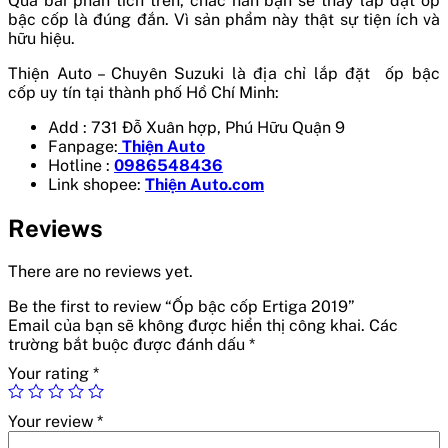
Qua bài phân tích trên, chắc hẳn bạn sẽ thấy lắp đặt ốp
bậc cốp là đúng đắn. Vì sản phẩm này thật sự tiện ích và
hữu hiệu.
Thiện Auto – Chuyên Suzuki là địa chỉ lắp đặt ốp bậc
cốp
uy tín tại thành phố Hồ Chí Minh:
Add : 731 Đỗ Xuân hợp, Phú Hữu Quận 9
Fanpage:
Thiện Auto
Hotline :
0986548436
Link shopee:
Thiện Auto.com
Reviews
There are no reviews yet.
Be the first to review “Ốp bậc cốp Ertiga 2019”
Email của bạn sẽ không được hiển thị công khai.
Các
trường bắt buộc được đánh dấu
*
Your rating
*
Your review
*