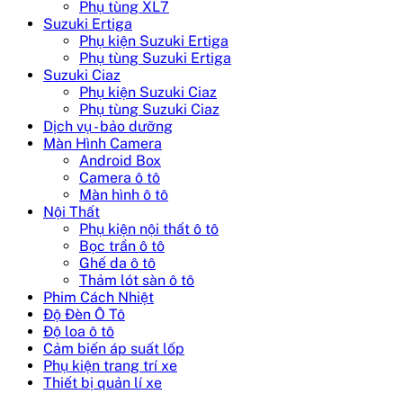
Phụ tùng XL7
Suzuki Ertiga
Phụ kiện Suzuki Ertiga
Phụ tùng Suzuki Ertiga
Suzuki Ciaz
Phụ kiện Suzuki Ciaz
Phụ tùng Suzuki Ciaz
Dịch vụ - bảo dưỡng
Màn Hình Camera
Android Box
Camera ô tô
Màn hình ô tô
Nội Thất
Phụ kiện nội thất ô tô
Bọc trần ô tô
Ghế da ô tô
Thảm lót sàn ô tô
Phim Cách Nhiệt
Độ Đèn Ô Tô
Độ loa ô tô
Cảm biến áp suất lốp
Phụ kiện trang trí xe
Thiết bị quản lí xe