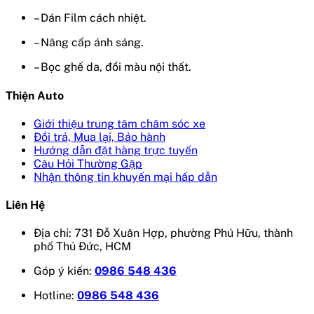
– Dán Film cách nhiệt.
– Nâng cấp ánh sáng.
– Bọc ghế da, đổi màu nội thất.
Thiện Auto
Giới thiệu trung tâm chăm sóc xe
Đổi trả, Mua lại, Bảo hành
Hướng dẫn đặt hàng trực tuyến
Câu Hỏi Thường Gặp
Nhận thông tin khuyến mại hấp dẫn
Liên Hệ
Địa chỉ: 731 Đỗ Xuân Hợp, phường Phú Hữu, thành
phố Thủ Đức, HCM
Góp ý kiến:
0986 548 436
Hotline:
0986 548 436