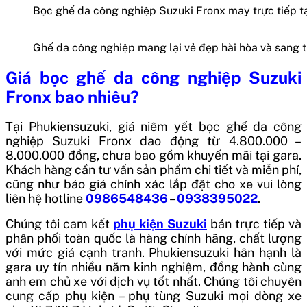
Bọc ghế da công nghiệp Suzuki Fronx may trực tiếp t
Ghế da công nghiệp mang lại vẻ đẹp hài hòa và sang 
Giá bọc ghế da công nghiệp Suzuki
Fronx bao nhiêu?
Tại Phukiensuzuki, giá niêm yết bọc ghế da công
nghiệp Suzuki Fronx dao động từ 4.800.000 –
8.000.000 đồng, chưa bao gồm khuyến mãi tại gara.
Khách hàng cần tư vấn sản phẩm chi tiết và miễn phí,
cũng như báo giá chính xác lắp đặt cho xe vui lòng
liên hệ hotline
0986548436
–
0938395022
.
Chúng tôi cam kết
phụ kiện Suzuki
bán trực tiếp và
phân phối toàn quốc là hàng chính hãng, chất lượng
với mức giá cạnh tranh.
Phukiensuzuki hân hạnh là
gara uy tín nhiều năm kinh nghiệm, đồng hành cùng
anh em chủ xe với dịch vụ tốt nhất. Chúng tôi chuyên
cung cấp phụ kiện – phụ tùng Suzuki mọi dòng xe