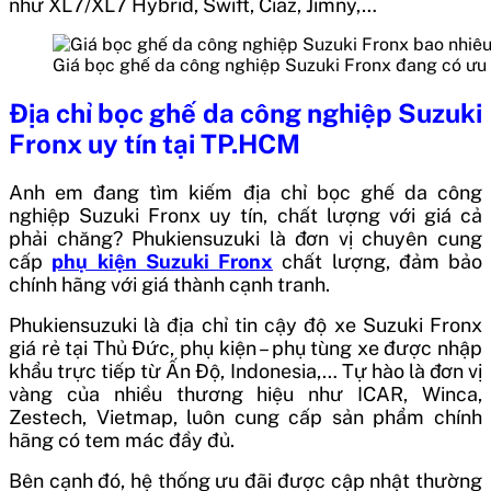
như
XL7/XL7 Hybrid, Swift, Ciaz, Jimny,…
Giá bọc ghế da công nghiệp Suzuki Fronx đang có ưu
Địa chỉ bọc ghế da công nghiệp Suzuki
Fronx uy tín tại TP.HCM
Anh em đang tìm kiếm địa chỉ bọc ghế da công
nghiệp Suzuki Fronx uy tín, chất lượng với giá cả
phải chăng? Phukiensuzuki là đơn vị chuyên cung
cấp
phụ kiện Suzuki Fronx
chất lượng, đảm bảo
chính hãng với giá thành cạnh tranh.
Phukiensuzuki là địa chỉ tin cậy độ xe Suzuki Fronx
giá rẻ tại Thủ Đức, phụ kiện – phụ tùng xe được nhập
khẩu trực tiếp từ Ấn Độ, Indonesia,… Tự hào là đơn vị
vàng của nhiều thương hiệu như ICAR, Winca,
Zestech, Vietmap, luôn cung cấp sản phẩm chính
hãng có tem mác đầy đủ.
Bên cạnh đó, hệ thống ưu đãi được cập nhật thường