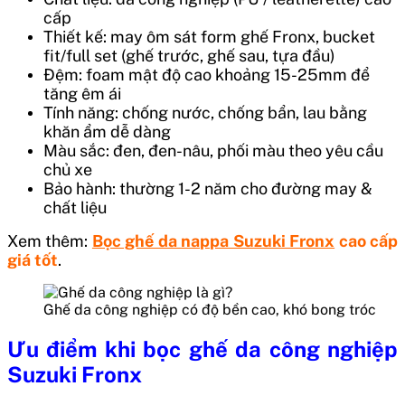
cấp
Thiết kế: may ôm sát form ghế Fronx, bucket
fit/full set (ghế trước, ghế sau, tựa đầu)
Đệm: foam mật độ cao khoảng 15-25mm để
tăng êm ái
Tính năng: chống nước, chống bẩn, lau bằng
khăn ẩm dễ dàng
Màu sắc: đen, đen-nâu, phối màu theo yêu cầu
chủ xe
Bảo hành: thường 1-2 năm cho đường may &
chất liệu
Xem thêm:
Bọc ghế da nappa Suzuki Fronx
cao cấp
giá tốt
.
Ghế da công nghiệp có độ bền cao, khó bong tróc
Ưu điểm khi bọc ghế da công nghiệp
Suzuki Fronx