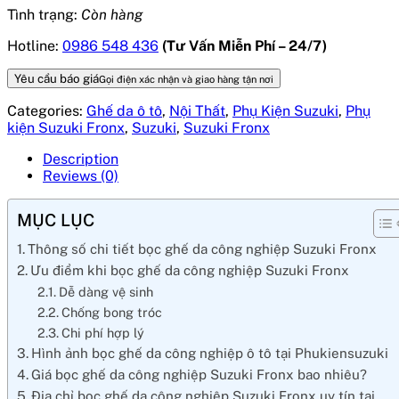
Tình trạng:
Còn hàng
Hotline:
0986 548 436
(Tư Vấn Miễn Phí – 24/7)
Yêu cầu báo giá
Gọi điện xác nhận và giao hàng tận nơi
Categories:
Ghế da ô tô
,
Nội Thất
,
Phụ Kiện Suzuki
,
Phụ
kiện Suzuki Fronx
,
Suzuki
,
Suzuki Fronx
Description
Reviews (0)
MỤC LỤC
Thông số chi tiết bọc ghế da công nghiệp Suzuki Fronx
Ưu điểm khi bọc ghế da công nghiệp Suzuki Fronx
Dễ dàng vệ sinh
Chống bong tróc
Chi phí hợp lý
Hình ảnh bọc ghế da công nghiệp ô tô tại Phukiensuzuki
Giá bọc ghế da công nghiệp Suzuki Fronx bao nhiêu?
Địa chỉ bọc ghế da công nghiệp Suzuki Fronx uy tín tại