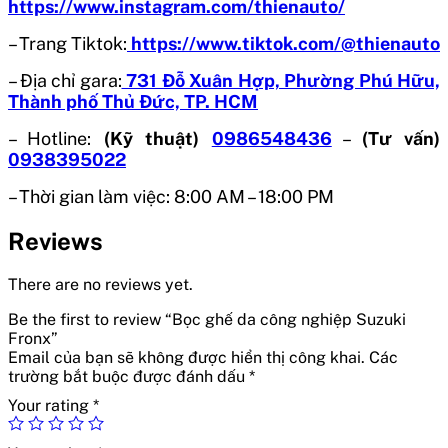
https://www.instagram.com/thienauto/
– Trang Tiktok:
https://www.tiktok.com/@thienauto
– Địa chỉ gara:
731 Đỗ Xuân Hợp, Phường Phú Hữu,
Thành phố Thủ Đức, TP. HCM
– Hotline:
(Kỹ thuật)
0986548436
–
(Tư vấn)
0938395022
– Thời gian làm việc: 8:00 AM – 18:00 PM
Reviews
There are no reviews yet.
Be the first to review “Bọc ghế da công nghiệp Suzuki
Fronx”
Email của bạn sẽ không được hiển thị công khai.
Các
trường bắt buộc được đánh dấu
*
Your rating
*