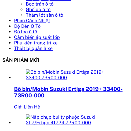
Bọc trần ô tô
Ghế da ô tô
Thảm lót sàn ô tô
Phim Cách Nhiệt
Độ Đèn Ô Tô
Độ loa ô tô
Cảm biến áp suất lốp
Phụ kiện trang trí xe
Thiết bị quản lí xe
SẢN PHẨM MỚI
Bô bin/Mobin Suzuki Ertiga 2019+ 33400-
73R00-000
Giá: Liên Hệ