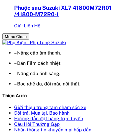
Phuộc sau Suzuki XL7 41800M72R01
/41800-M72R0-1
Giá: Liên Hệ
Menu Close
– Nâng cấp âm thanh.
– Dán Film cách nhiệt.
– Nâng cấp ánh sáng.
– Bọc ghế da, đổi màu nội thất.
Thiện Auto
Giới thiệu trung tâm chăm sóc xe
Đổi trả, Mua lại, Bảo hành
Hướng dẫn đặt hàng trực tuyến
Câu Hỏi Thường Gặp
Nhận thông tin khuyến mại hấp dẫn