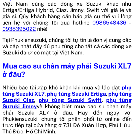
Việt Nam cùng các dòng xe Suzuki khác như
Ertiga/Ertiga Hybrid, Ciaz, Jimny, Swift với giá lẻ và
giá sỉ. Qúy khách hàng cần báo giá cụ thể vui lòng
liên hệ với chúng tôi qua hotline
0986548436
–
0938395022
nhé!
Tại Phukiensuzuki, chúng tôi tự tin là đơn vị cung cấp
và cập nhật đầy đủ phụ tùng cho tất cả các dòng xe
Suzuki đang có mặt tại Việt Nam.
Mua
cao su chân máy phải Suzuki XL7
ở đâu?
Nhiều bác tài gặp khó khăn khi mua và lắp đặt
phụ
tùng Suzuki XL7
,
phụ tùng Suzuki Ertiga
,
phụ tùng
Suzuki Ciaz
,
phụ tùng Suzuki Swift
,
phụ tùng
Suzuki Jimny
và không biết mua
cao su chân máy
phải Suzuki XL7
ở đâu. Hãy đến ngay với
Phukiensuzuki, chúng tôi phân phối từ online đến
trực tiếp tại cửa hàng ở 731 Đỗ Xuân Hợp, Phú Hữu,
Thủ Đức, Hồ Chí Minh.