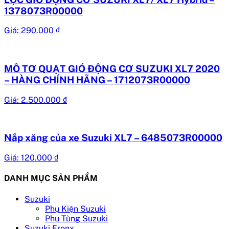
1378073R00000
Giá:
290.000
₫
MÔ TƠ QUẠT GIÓ ĐỘNG CƠ SUZUKI XL7 2020
– HÀNG CHÍNH HÃNG – 1712073R00000
Giá:
2.500.000
₫
Nắp xăng của xe Suzuki XL7 – 6485073R00000
Giá:
120.000
₫
DANH MỤC SẢN PHẨM
Suzuki
Phụ Kiện Suzuki
Phụ Tùng Suzuki
Suzuki Fronx