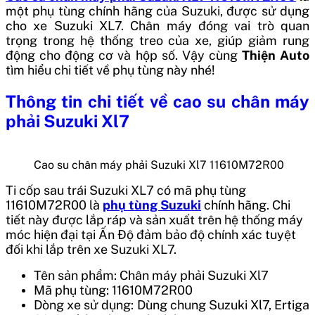
một phụ tùng chính hãng của Suzuki, được sử dụng
cho xe Suzuki XL7. Chân máy đóng vai trò quan
trọng trong hệ thống treo của xe, giúp giảm rung
động cho động cơ và hộp số. Vậy cùng
Thiện Auto
tìm hiểu chi tiết về phụ tùng này nhé!
Thông tin chi tiết về cao su chân máy
phải Suzuki Xl7
Cao su chân máy phải Suzuki Xl7 11610M72R00
Ti cốp sau trái Suzuki XL7
có mã phụ tùng
11610M72R00
là
phụ tùng Suzuki
chính hãng. Chi
tiết này được lắp ráp và sản xuất trên hệ thống máy
móc hiện đại tại
Ấn Độ
đảm bảo độ chính xác tuyệt
đối khi lắp trên xe Suzuki XL7.
Tên sản phẩm: Chân máy phải Suzuki Xl7
Mã phụ tùng: 11610M72R00
Dòng xe sử dụng: Dùng chung Suzuki Xl7, Ertiga