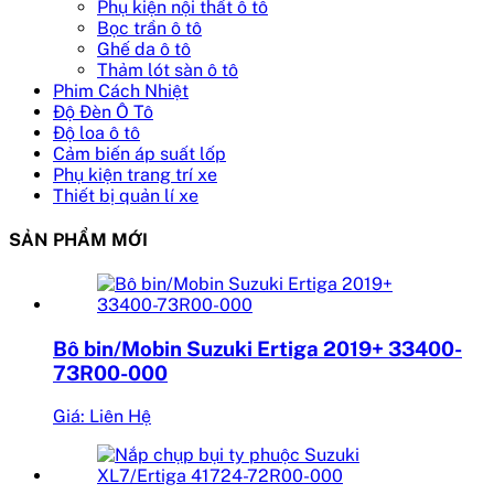
Phụ kiện nội thất ô tô
Bọc trần ô tô
Ghế da ô tô
Thảm lót sàn ô tô
Phim Cách Nhiệt
Độ Đèn Ô Tô
Độ loa ô tô
Cảm biến áp suất lốp
Phụ kiện trang trí xe
Thiết bị quản lí xe
SẢN PHẨM MỚI
Bô bin/Mobin Suzuki Ertiga 2019+ 33400-
73R00-000
Giá: Liên Hệ