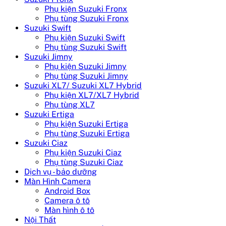
Phụ kiện Suzuki Fronx
Phụ tùng Suzuki Fronx
Suzuki Swift
Phụ kiện Suzuki Swift
Phụ tùng Suzuki Swift
Suzuki Jimny
Phụ kiện Suzuki Jimny
Phụ tùng Suzuki Jimny
Suzuki XL7/ Suzuki XL7 Hybrid
Phụ kiện XL7/XL7 Hybrid
Phụ tùng XL7
Suzuki Ertiga
Phụ kiện Suzuki Ertiga
Phụ tùng Suzuki Ertiga
Suzuki Ciaz
Phụ kiện Suzuki Ciaz
Phụ tùng Suzuki Ciaz
Dịch vụ - bảo dưỡng
Màn Hình Camera
Android Box
Camera ô tô
Màn hình ô tô
Nội Thất