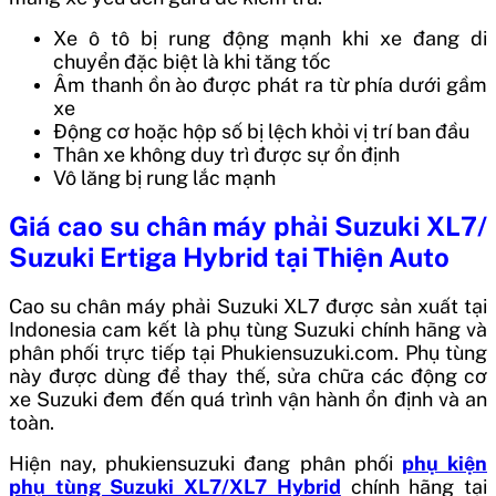
Xe ô tô bị rung động mạnh khi xe đang di
chuyển đặc biệt là khi tăng tốc
Âm thanh ồn ào được phát ra từ phía dưới gầm
xe
Động cơ hoặc hộp số bị lệch khỏi vị trí ban đầu
Thân xe không duy trì được sự ổn định
Vô lăng bị rung lắc mạnh
Giá
cao su chân máy phải Suzuki XL7/
Suzuki Ertiga Hybrid
tại Thiện Auto
Cao su chân máy phải Suzuki XL7
được sản xuất tại
Indonesia
cam kết là phụ tùng Suzuki chính hãng và
phân phối trực tiếp tại Phukiensuzuki.com. Phụ tùng
này được dùng để thay thế, sửa chữa các động cơ
xe Suzuki đem đến quá trình vận hành ổn định và an
toàn.
Hiện nay, phukiensuzuki đang phân phối
phụ kiện
phụ tùng Suzuki XL7/XL7 Hybrid
chính hãng tại