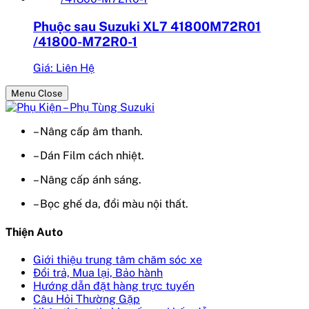
Phuộc sau Suzuki XL7 41800M72R01
/41800-M72R0-1
Giá: Liên Hệ
Menu Close
– Nâng cấp âm thanh.
– Dán Film cách nhiệt.
– Nâng cấp ánh sáng.
– Bọc ghế da, đổi màu nội thất.
Thiện Auto
Giới thiệu trung tâm chăm sóc xe
Đổi trả, Mua lại, Bảo hành
Hướng dẫn đặt hàng trực tuyến
Câu Hỏi Thường Gặp