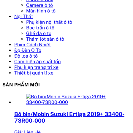
Camera ô tô
Màn hình ô tô
Nội Thất
Phụ kiện nội thất ô tô
Bọc trần ô tô
Ghế da ô tô
Thảm lót sàn ô tô
Phim Cách Nhiệt
Độ Đèn Ô Tô
Độ loa ô tô
Cảm biến áp suất lốp
Phụ kiện trang trí xe
Thiết bị quản lí xe
SẢN PHẨM MỚI
Bô bin/Mobin Suzuki Ertiga 2019+ 33400-
73R00-000
Giá: Liên Hệ