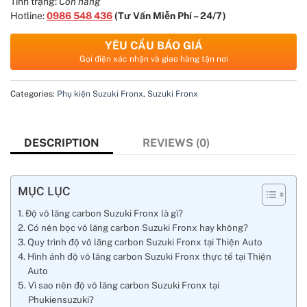
Tình trạng:
Còn hàng
Hotline:
0986 548 436
(Tư Vấn Miễn Phí – 24/7)
YÊU CẦU BÁO GIÁ
Gọi điện xác nhận và giao hàng tận nơi
Categories:
Phụ kiện Suzuki Fronx
,
Suzuki Fronx
DESCRIPTION
REVIEWS (0)
MỤC LỤC
Độ vô lăng carbon Suzuki Fronx là gì?
Có nên bọc vô lăng carbon Suzuki Fronx hay không?
Quy trình độ vô lăng carbon Suzuki Fronx tại Thiện Auto
Hình ảnh độ vô lăng carbon Suzuki Fronx thực tế tại Thiện
Auto
Vì sao nên độ vô lăng carbon Suzuki Fronx tại
Phukiensuzuki?