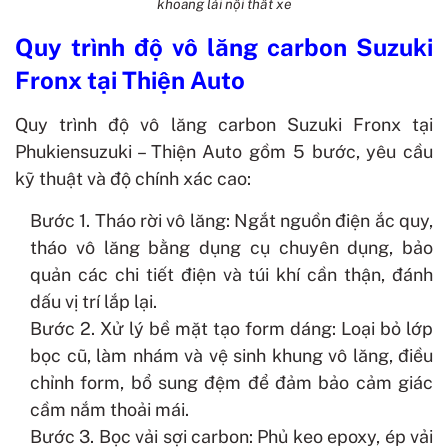
khoang lái nội thất xe
Quy trình độ vô lăng carbon Suzuki
Fronx tại Thiện Auto
Quy trình độ vô lăng carbon Suzuki Fronx tại
Phukiensuzuki – Thiện Auto gồm 5 bước, yêu cầu
kỹ thuật và độ chính xác cao:
Bước 1. Tháo rời vô lăng: Ngắt nguồn điện ắc quy,
tháo vô lăng bằng dụng cụ chuyên dụng, bảo
quản các chi tiết điện và túi khí cần thận, đánh
dấu vị trí lắp lại.
Bước 2. Xử lý bề mặt tạo form dáng: Loại bỏ lớp
bọc cũ, làm nhám và vệ sinh khung vô lăng, điều
chỉnh form, bổ sung đệm để đảm bảo cảm giác
cầm nắm thoải mái.
Bước 3. Bọc vải sợi carbon: Phủ keo epoxy, ép vải