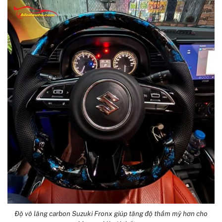
Độ vô lăng carbon Suzuki Fronx giúp tăng độ thẩm mỹ hơn cho