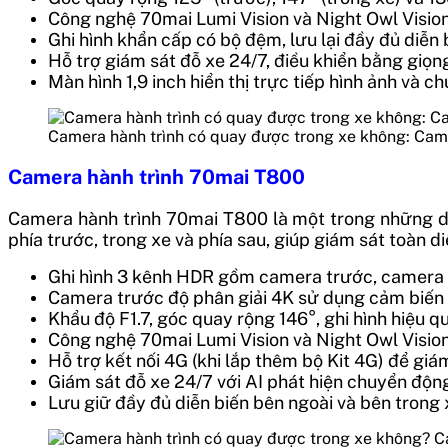
Công nghệ 70mai Lumi Vision và Night Owl Visio
Ghi hình khẩn cấp có bộ đệm, lưu lại đầy đủ diễn
Hỗ trợ giám sát đỗ xe 24/7, điều khiển bằng giọng
Màn hình 1,9 inch hiển thị trực tiếp hình ảnh và 
Camera hành trình có quay được trong xe không: Cam
Camera hành trình 70mai T800
Camera hành trình 70mai T800 là một trong những dò
phía trước, trong xe và phía sau, giúp giám sát toàn 
Ghi hình 3 kênh HDR gồm camera trước, camera 
Camera trước độ phân giải 4K sử dụng cảm biến 
Khẩu độ F1.7, góc quay rộng 146°, ghi hình hiệu q
Công nghệ 70mai Lumi Vision và Night Owl Vision
Hỗ trợ kết nối 4G (khi lắp thêm bộ Kit 4G) để giá
Giám sát đỗ xe 24/7 với AI phát hiện chuyển động
Lưu giữ đầy đủ diễn biến bên ngoài và bên trong x