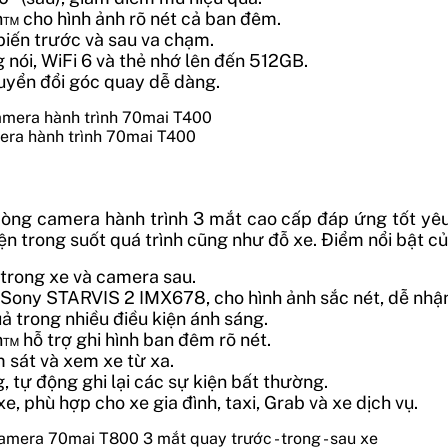
n™ cho hình ảnh rõ nét cả ban đêm.
 biến trước và sau va chạm.
 nói, WiFi 6 và thẻ nhớ lên đến 512GB.
chuyển đổi góc quay dễ dàng.
era hành trình 70mai T400
ng camera hành trình 3 mắt cao cấp đáp ứng tốt yêu 
diện trong suốt quá trình cũng như đỗ xe. Điểm nổi bật 
trong xe và camera sau.
Sony STARVIS 2 IMX678, cho hình ảnh sắc nét, dễ nhận 
uả trong nhiều điều kiện ánh sáng.
™ hỗ trợ ghi hình ban đêm rõ nét.
m sát và xem xe từ xa.
, tự động ghi lại các sự kiện bất thường.
e, phù hợp cho xe gia đình, taxi, Grab và xe dịch vụ.