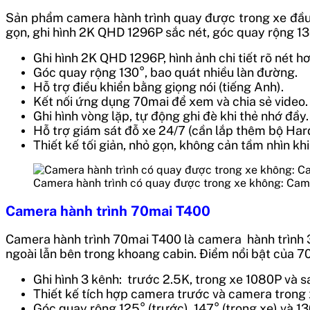
Sản phẩm camera hành trình quay được trong xe đầu t
gọn, ghi hình 2K QHD 1296P sắc nét, góc quay rộng 130
Ghi hình 2K QHD 1296P, hình ảnh chi tiết rõ nét h
Góc quay rộng 130°, bao quát nhiều làn đường.
Hỗ trợ điều khiển bằng giọng nói (tiếng Anh).
Kết nối ứng dụng 70mai để xem và chia sẻ video.
Ghi hình vòng lặp, tự động ghi đè khi thẻ nhớ đầy.
Hỗ trợ giám sát đỗ xe 24/7 (cần lắp thêm bộ Har
Thiết kế tối giản, nhỏ gọn, không cản tầm nhìn khi 
Camera hành trình có quay được trong xe không: Cam
Camera hành trình 70mai T400
Camera hành trình 70mai T400 là camera hành trình 3 
ngoài lẫn bên trong khoang cabin. Điểm nổi bật của 
Ghi hình 3 kênh: trước 2.5K, trong xe 1080P và 
Thiết kế tích hợp camera trước và camera trong
Góc quay rộng 125° (trước), 147° (trong xe) và 1