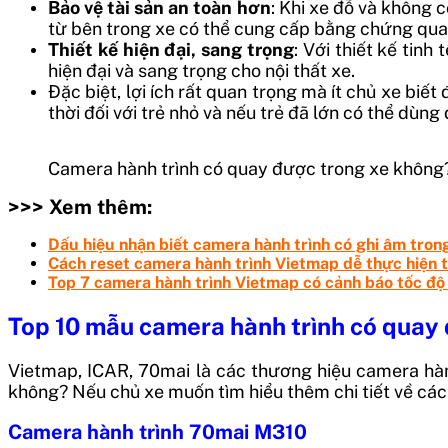
Bảo vệ tài sản an toàn hơn
: Khi xe đỗ và không c
từ bên trong xe có thể cung cấp bằng chứng quan
Thiết kế hiện đại, sang trọng
: Với thiết kế tin
hiện đại và sang trọng cho nội thất xe.
Đặc biệt, lợi ích rất quan trọng mà ít chủ xe biết
thời đối với trẻ nhỏ và nếu trẻ đã lớn có thể dùn
Camera hành trình có quay được trong xe không
>>> Xem thêm:
Dấu hiệu nhận biết camera hành trình có ghi âm tron
Cách reset camera hành trình Vietmap dễ thực hiện t
Top 7 camera hành trình Vietmap có cảnh báo tốc độ
Top 10 mẫu camera hành trình có quay
Vietmap, ICAR, 70mai là các thương hiệu camera hà
không? Nếu chủ xe muốn tìm hiểu thêm chi tiết về các
Camera hành trình 70mai M310