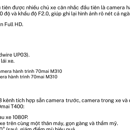
iên được nhiều chủ xe cân nhắc đầu tiên là camera hà
 độ và khẩu độ F2.0, giúp ghi lại hình ảnh rõ nét cả n
ơn Full HD.
dwire UP03).
lái xe.
era hành trình 70mai M310
kênh tích hợp sẵn camera trước, camera trong xe và ca
70mai T400:
sau xe 1080P.
 xe trên cùng một thân máy, gọn gàng và thẩm mỹ.
30° (sau), giảm điểm mù hiệu quả.