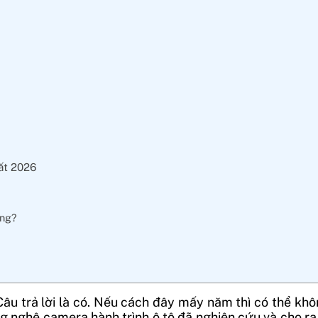
ất 2026
ông?
Câu trả lời là có. Nếu cách đây mấy năm thì có thể kh
ông nghệ camera hành trình ô tô đã nghiên cứu và cho r