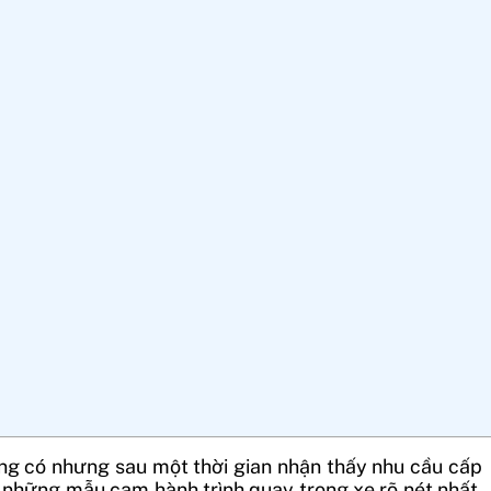
ông có nhưng sau một thời gian nhận thấy nhu cầu cấp
a những mẫu cam hành trình quay trong xe rõ nét nhất.