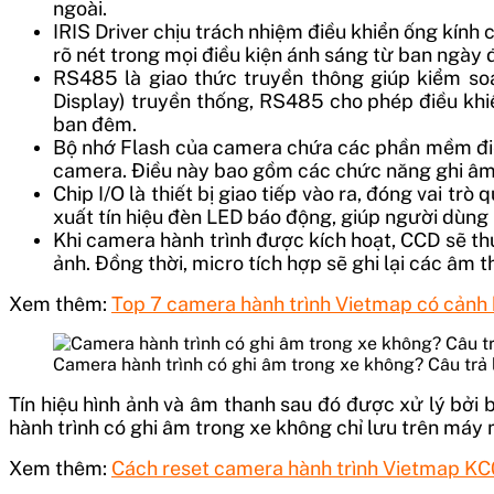
ngoài.
IRIS Driver chịu trách nhiệm điều khiển ống kính
rõ nét trong mọi điều kiện ánh sáng từ ban ngày
RS485 là giao thức truyền thông giúp kiểm soá
Display) truyền thống, RS485 cho phép điều khi
ban đêm.
Bộ nhớ Flash của camera chứa các phần mềm điều 
camera. Điều này bao gồm các chức năng ghi âm, th
Chip I/O là thiết bị giao tiếp vào ra, đóng vai tr
xuất tín hiệu đèn LED báo động, giúp người dùng 
Khi camera hành trình được kích hoạt, CCD sẽ thu
ảnh. Đồng thời, micro tích hợp sẽ ghi lại các âm 
Xem thêm:
Top 7 camera hành trình Vietmap có cảnh 
Camera hành trình có ghi âm trong xe không? Câu trả l
Tín hiệu hình ảnh và âm thanh sau đó được xử lý bởi 
hành trình có ghi âm trong xe không chỉ lưu trên máy m
Xem thêm:
Cách reset camera hành trình Vietmap KC