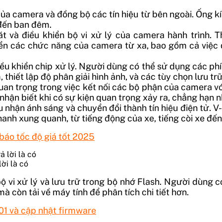
 của camera và đồng bộ các tín hiệu từ bên ngoài. Ống k
 đến ban đêm.
t và điều khiển bộ vi xử lý của camera hành trình. 
ển các chức năng của camera từ xa, bao gồm cả việc đ
khiển chip xử lý. Người dùng có thể sử dụng các phím 
iết lập độ phân giải hình ảnh, và các tùy chọn lưu trữ
ò quan trọng trong việc kết nối các bộ phận của camera vớ
nhận biết khi có sự kiện quan trọng xảy ra, chẳng hạn
 nhận ánh sáng và chuyển đổi thành tín hiệu điện tử. V
thanh xung quanh, từ tiếng động của xe, tiếng còi xe đế
báo tốc độ giá tốt 2025
ời là có
bộ vi xử lý và lưu trữ trong bộ nhớ Flash. Người dùng 
à còn tải về máy tính để phân tích chi tiết hơn.
01 và cập nhật firmware