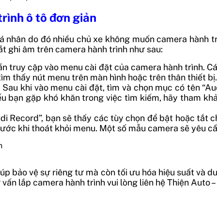
rình ô tô đơn giản
 cá nhân do đó nhiều chủ xe không muốn camera hành t
ắt ghi âm trên camera hành trình như sau:
cần truy cập vào menu cài đặt của camera hành trình. 
ìm thấy nút menu trên màn hình hoặc trên thân thiết bị.
: Sau khi vào menu cài đặt, tìm và chọn mục có tên “
Nếu bạn gặp khó khăn trong việc tìm kiếm, hãy tham kh
di Record”, bạn sẽ thấy các tùy chọn để bật hoặc tắt c
trước khi thoát khỏi menu. Một số mẫu camera sẽ yêu cầ
úp bảo vệ sự riêng tư mà còn tối ưu hóa hiệu suất và d
vấn lắp camera hành trình vui lòng liên hệ Thiện Auto 