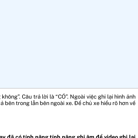
 không”
. Câu trả lời là “CÓ”. Ngoài việc ghi lại hình ảnh
ả bên trong lẫn bên ngoài xe. Để chủ xe hiểu rõ hơn về
y đã có tính năng tính năng ghi âm để video ghi lại