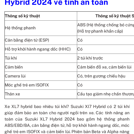
Hybrid 2024 về tính an toàn
Thông số kỹ thuật
Thông số kỹ thuật 
ABS (Hệ thống chống bó cứng 
Hệ thống phanh
(Hỗ trợ phanh khẩn cấp)
Cân bằng điện tử (ESP)
Có
Hỗ trợ khởi hành ngang dốc (HHC)
Có
Túi khí
2 túi khí trước
Cảm biến
Cảm biến đỗ xe, cảm biến lùi
Camera lùi
Có, trên gương chiếu hậu
Móc ghế trẻ em ISOFIX
Có
Thân xe
Cấu tạo giảm nhẹ chấn thương
Xe XL7 hybrid bao nhiêu túi khí? Suzuki Xl7 Hybrid có 2 túi khí
giúp đảm bảo an toàn cho người ngồi trên xe. Các tính năng an
toàn của Suzuki XL7 Hybrid 2024 bao gồm hệ thống phanh
ABS/EBD/BA, cân bằng điện tử, hỗ trợ khởi hành ngang dốc, móc
ghế trẻ em ISOFIX và cảm biến lùi. Phiên bản Beta và Alpha nâng