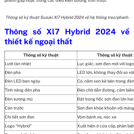
phanh gấp hoặc trong các điều kiện đường trơn trượt.
Thông số kỹ thuật Suzuki Xl7 Hybrid 2024 về hệ thống treo/phanh
Thông số Xl7 Hybrid 2024 về
thiết kế ngoại thất
Thông số kỹ thuật
Thông số kỹ thuật
Lưới tản nhiệt
Lục giác, sơn đen mới với lo
Đèn pha
LED lớn, không thay đổi so với
Đèn LED ban ngày
Có, nằm xen kẽ bên trong đè
Tính năng đèn pha
Đèn chờ dẫn đường, cảm biến 
Đèn sương mù
Đặt trong hốc sơn đen lớn hai
Cản trước
Sơn đen khỏe khoắn với mảng
Chi tiết sơn đen
Vòm bánh xe, nóc xe
Logo “Hybrid”
Xuất hiện ở cửa cốp, phân biệ