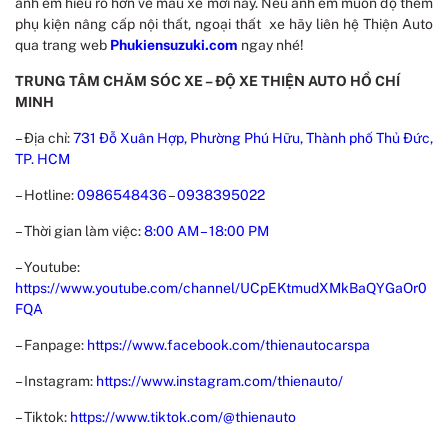
anh em hiểu rõ hơn về mẫu xe mới này. Nếu anh em muốn độ thêm
phụ kiện nâng cấp nội thất, ngoại thất xe hãy liên hệ Thiện Auto
qua trang web
Phukiensuzuki.com
ngay nhé!
TRUNG TÂM CHĂM SÓC XE – ĐỘ XE THIỆN AUTO HỒ CHÍ
MINH
– Địa chỉ:
731 Đỗ Xuân Hợp, Phường Phú Hữu, Thành phố Thủ Đức,
TP. HCM
– Hotline:
0986548436
–
0938395022
– Thời gian làm việc:
8:00 AM – 18:00 PM
– Youtube:
https://www.youtube.com/channel/UCpEKtmudXMkBaQYGaOr0
FQA
– Fanpage:
https://www.facebook.com/thienautocarspa
– Instagram:
https://www.instagram.com/thienauto/
– Tiktok:
https://www.tiktok.com/@thienauto