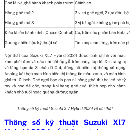
Ghế lái và ghế hành khách phía trước
Chỉnh cơ
Hàng ghế thứ 2
3 vị trí ghế ngồi, 2 tựa đầu, b
Hàng ghế thứ 3
2 vị trí ngồi, không gian phù
Điều khiển hành trình (Cruise Control)
Có, trên các phiên bản Beta v
Gương chiếu hậu kỹ thuật số
Tích hợp cảm ứng, trên các p
Nội thất của Suzuki XL7 Hybrid 2024 được tinh chỉnh với màu
xám phối đen và các chi tiết ốp gỗ trên bảng táp-lô. Xe trang bị
vô-lăng bọc da 3 chấu D-Cut, đồng hồ hiển thị thông số dạng
Analog kết hợp màn hình hiển thị thông tin màu xanh, và màn hình
giải trí 10 inch. Ghế ngồi bọc da pha nỉ, hàng ghế thứ hai có bệ tỳ
tay và hộc để cốc, trong khi hàng ghế cuối thích hợp cho hành
khách nhỏ tuổi hoặc quãng đường ngắn.
Thông số kỹ thuật Suzuki Xl7 Hybrid 2024 về nội thất
Thông số kỹ thuật Suzuki Xl7