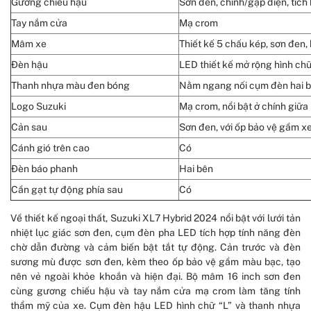
Gương chiếu hậu
Sơn đen, chỉnh/gập điện, tích
Tay nắm cửa
Mạ crom
Mâm xe
Thiết kế 5 chấu kép, sơn đen, 
Đèn hậu
LED thiết kế mở rộng hình chữ 
Thanh nhựa màu đen bóng
Nằm ngang nối cụm đèn hai 
Logo Suzuki
Mạ crom, nổi bật ở chính giữa
Cản sau
Sơn đen, với ốp bảo vệ gầm xe
Cánh gió trên cao
Có
Đèn báo phanh
Hai bên
Cần gạt tự động phía sau
Có
Về thiết kế ngoại thất, Suzuki XL7 Hybrid 2024 nổi bật với lưới tản
nhiệt lục giác sơn đen, cụm đèn pha LED tích hợp tính năng đèn
chờ dẫn đường và cảm biến bật tắt tự động. Cản trước và đèn
sương mù được sơn đen, kèm theo ốp bảo vệ gầm màu bạc, tạo
nên vẻ ngoài khỏe khoắn và hiện đại. Bộ mâm 16 inch sơn đen
cùng gương chiếu hậu và tay nắm cửa mạ crom làm tăng tính
thẩm mỹ của xe. Cụm đèn hậu LED hình chữ “L” và thanh nhựa