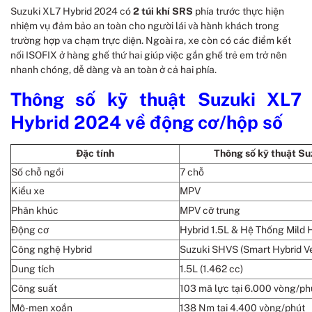
Suzuki XL7 Hybrid 2024 có
2 túi khí SRS
phía trước thực hiện
nhiệm vụ đảm bảo an toàn cho người lái và hành khách trong
trường hợp va chạm trực diện. Ngoài ra, xe còn có các điểm kết
nối ISOFIX ở hàng ghế thứ hai giúp việc gắn ghế trẻ em trở nên
nhanh chóng, dễ dàng và an toàn ở cả hai phía.
Thông số kỹ thuật Suzuki XL7
Hybrid 2024 về động cơ/hộp số
Đặc tính
Thông số kỹ thuật Su
Số chỗ ngồi
7 chỗ
Kiểu xe
MPV
Phân khúc
MPV cỡ trung
Động cơ
Hybrid 1.5L & Hệ Thống Mild 
Công nghệ Hybrid
Suzuki SHVS (Smart Hybrid Ve
Dung tích
1.5L (1.462 cc)
Công suất
103 mã lực tại 6.000 vòng/ph
Mô-men xoắn
138 Nm tại 4.400 vòng/phút