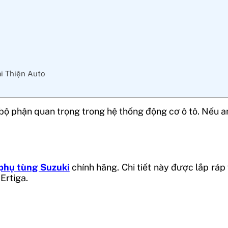
ại Thiện Auto
 phận quan trọng trong hệ thống động cơ ô tô. Nếu a
phụ tùng Suzuki
chính hãng. Chi tiết này được lắp ráp
Ertiga.