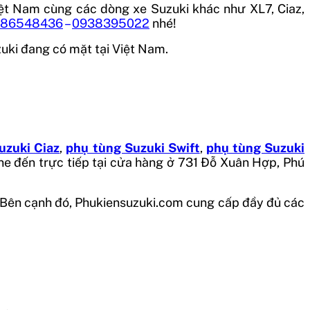
iệt Nam cùng các dòng xe Suzuki khác như XL7, Ciaz,
986548436
–
0938395022
nhé!
zuki đang có mặt tại Việt Nam.
uzuki Ciaz
,
phụ tùng Suzuki Swift
,
phụ tùng Suzuki
ine đến trực tiếp tại cửa hàng ở 731 Đỗ Xuân Hợp, Phú
. Bên cạnh đó, Phukiensuzuki.com cung cấp đầy đủ các