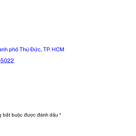
ành phố Thủ Đức, TP. HCM
95022
g bắt buộc được đánh dấu
*