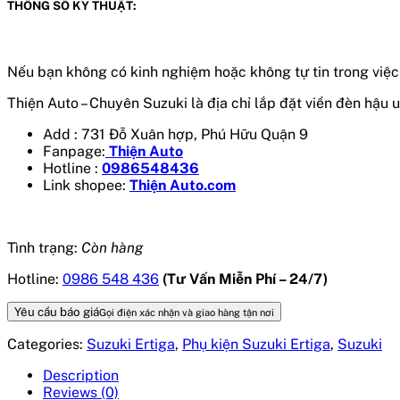
THÔNG SỐ KỸ THUẬT:
Nếu bạn không có kinh nghiệm hoặc không tự tin trong việc
Thiện Auto – Chuyên Suzuki là địa chỉ lắp đặt viền đèn hậu
u
Add : 731 Đỗ Xuân hợp, Phú Hữu Quận 9
Fanpage:
Thiện Auto
Hotline :
0986548436
Link shopee:
Thiện Auto.com
Tình trạng:
Còn hàng
Hotline:
0986 548 436
(Tư Vấn Miễn Phí – 24/7)
Yêu cầu báo giá
Gọi điện xác nhận và giao hàng tận nơi
Categories:
Suzuki Ertiga
,
Phụ kiện Suzuki Ertiga
,
Suzuki
Description
Reviews (0)