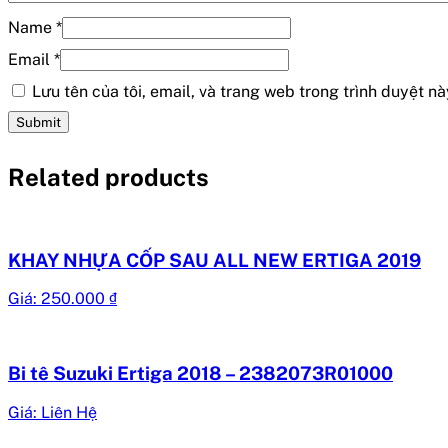
Name
*
Email
*
Lưu tên của tôi, email, và trang web trong trình duyệt này
Related products
KHAY NHỰA CỐP SAU ALL NEW ERTIGA 2019
Giá:
250.000
₫
Bi tê Suzuki Ertiga 2018 – 2382073R01000
Giá: Liên Hệ