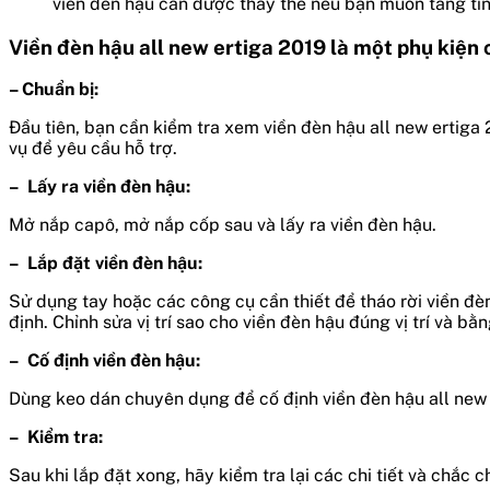
viền đèn hậu cần được thay thế nếu bạn muốn tăng tí
Viền đèn hậu all new ertiga 2019 là một phụ kiện 
– Chuẩn bị:
Đầu tiên, bạn cần kiểm tra xem viền đèn hậu all new ertiga
vụ để yêu cầu hỗ trợ.
– Lấy ra viền đèn hậu:
Mở nắp capô, mở nắp cốp sau và lấy ra viền đèn hậu.
– Lắp đặt viền đèn hậu:
Sử dụng tay hoặc các công cụ cần thiết để tháo rời viền đèn
định. Chỉnh sửa vị trí sao cho viền đèn hậu đúng vị trí và b
– Cố định viền đèn hậu:
Dùng keo dán chuyên dụng để cố định viền đèn hậu all new e
– Kiểm tra:
Sau khi lắp đặt xong, hãy kiểm tra lại các chi tiết và chắc 