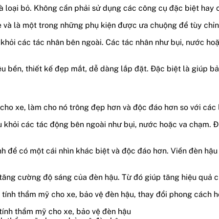
à loại bỏ. Không cần phải sử dụng các công cụ đặc biệt hay 
e và là một trong những phụ kiện được ưa chuộng để tùy chỉn
khỏi các tác nhân bên ngoài. Các tác nhân như bụi, nước hoặ
ệu bền, thiết kế đẹp mắt, dễ dàng lắp đặt. Đặc biệt là giúp b
ho xe, làm cho nó trông đẹp hơn và độc đáo hơn so với các l
 khỏi các tác động bên ngoài như bụi, nước hoặc va chạm. Đi
 để có một cái nhìn khác biệt và độc đáo hơn. Viền đèn hậu a
 tăng cường độ sáng của đèn hậu. Từ đó giúp tăng hiệu quả ch
 tính thẩm mỹ cho xe, bảo vệ đèn hậu, thay đổi phong cách h