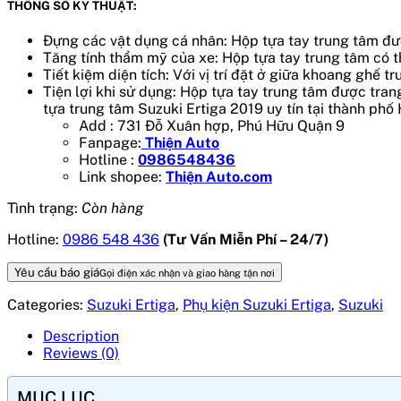
THÔNG SỐ KỸ THUẬT:
Đựng các vật dụng cá nhân: Hộp tựa tay trung tâm được 
Tăng tính thẩm mỹ của xe: Hộp tựa tay trung tâm có thi
Tiết kiệm diện tích: Với vị trí đặt ở giữa khoang ghế t
Tiện lợi khi sử dụng: Hộp tựa tay trung tâm được tran
tựa trung tâm Suzuki Ertiga 2019
uy tín tại thành phố
Add : 731 Đỗ Xuân hợp, Phú Hữu Quận 9
Fanpage:
Thiện Auto
Hotline :
0986548436
Link shopee:
Thiện Auto.com
Tình trạng:
Còn hàng
Hotline:
0986 548 436
(Tư Vấn Miễn Phí – 24/7)
Yêu cầu báo giá
Gọi điện xác nhận và giao hàng tận nơi
Categories:
Suzuki Ertiga
,
Phụ kiện Suzuki Ertiga
,
Suzuki
Description
Reviews (0)
MỤC LỤC