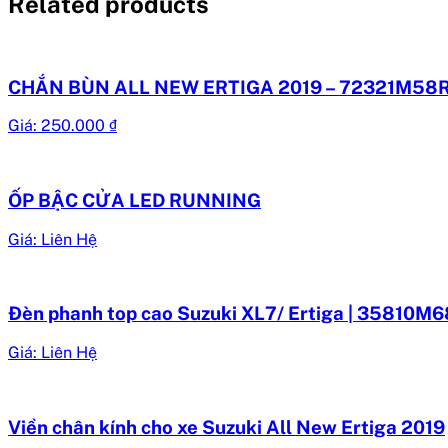
Related products
CHẮN BÙN ALL NEW ERTIGA 2019 – 72321M58
Giá:
250.000
₫
ỐP BẬC CỬA LED RUNNING
Giá: Liên Hệ
Đèn phanh top cao Suzuki XL7/ Ertiga | 35810
Giá: Liên Hệ
Viền chân kính cho xe Suzuki All New Ertiga 2019