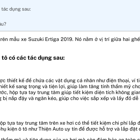
 tác dụng sau:
âu?
 trên mẫu xe Suzuki Ertiga 2019. Nó nằm ở vị trí giữa hai g
 tô có các tác dụng sau:
thiết kế để chứa các vật dụng cá nhân như điện thoại, ví tiề
ết kế sang trọng và tiện lợi, giúp làm tăng tính thẩm mỹ cho
rước, hộp tựa tay trung tâm giúp tiết kiệm diện tích không gia
g bị nắp đậy và ngăn kéo, giúp cho việc sắp xếp và lấy đồ dễ
ộp tựa tay trung tâm trên xe hơi có thể tiết kiệm chi phí lắ
phụ kiện ô tô như Thiện Auto uy tín để được hỗ trợ và lắp đặt
h thẩm mỹ và tiện dụng của xe hơi mà còn đảm bảo an toàn ch