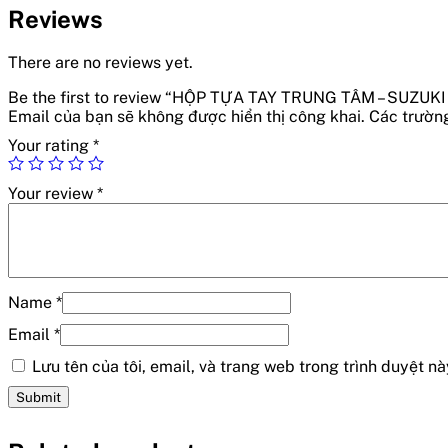
Reviews
There are no reviews yet.
Be the first to review “HỘP TỰA TAY TRUNG TÂM – SUZUK
Email của bạn sẽ không được hiển thị công khai.
Các trườn
Your rating
*
Your review
*
Name
*
Email
*
Lưu tên của tôi, email, và trang web trong trình duyệt này