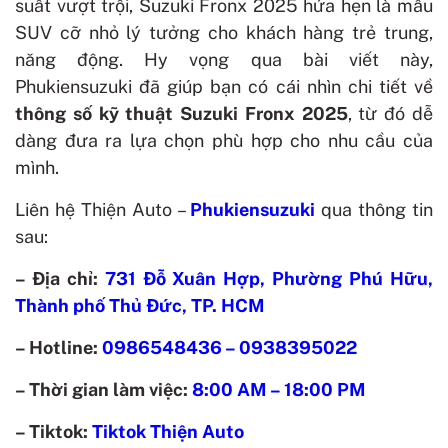
suất vượt trội, Suzuki Fronx 2025 hứa hẹn là mẫu
SUV cỡ nhỏ lý tưởng cho khách hàng trẻ trung,
năng động. Hy vọng qua bài viết này,
Phukiensuzuki đã giúp bạn có cái nhìn chi tiết về
thông số kỹ thuật Suzuki Fronx 2025
, từ đó dễ
dàng đưa ra lựa chọn phù hợp cho nhu cầu của
mình.
Liên hệ Thiện Auto –
Phukiensuzuki
qua thông tin
sau:
– Địa chỉ:
731 Đỗ Xuân Hợp, Phường Phú Hữu,
Thành phố Thủ Đức, TP. HCM
– Hotline:
0986548436 – 0938395022
– Thời gian làm việc:
8:00 AM – 18:00 PM
– Tiktok:
Tiktok Thiện Auto