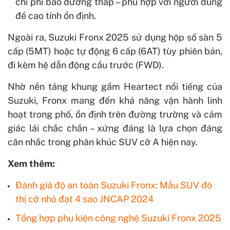
chi phí bảo dưỡng thấp – phù hợp với người dùng
đề cao tính ổn định.
Ngoài ra, Suzuki Fronx 2025 sử dụng hộp số sàn 5
cấp (5MT) hoặc tự động 6 cấp (6AT) tùy phiên bản,
đi kèm hệ dẫn động cầu trước (FWD).
Nhờ nền tảng khung gầm Heartect nổi tiếng của
Suzuki, Fronx mang đến khả năng vận hành linh
hoạt trong phố, ổn định trên đường trường và cảm
giác lái chắc chắn – xứng đáng là lựa chọn đáng
cân nhắc trong phân khúc SUV cỡ A hiện nay.
Xem thêm:
Đánh giá độ an toàn Suzuki Fronx: Mẫu SUV đô
thị cỡ nhỏ đạt 4 sao JNCAP 2024
Tổng hợp phụ kiện công nghệ Suzuki Fronx 2025