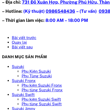
– Địa chỉ:
731 Đỗ Xuân Hợp, Phường Phú Hữu, Thàn
– Hotline:
(Kỹ thuật)
0986548436
– (Tư vấn)
093
– Thời gian làm việc:
8:00 AM – 18:00 PM
Bài viết trước
Quay lại
Bài viết sau
DANH MỤC SẢN PHẨM
Suzuki
Phụ Kiện Suzuki
Phụ Tùng Suzuki
Suzuki Fronx
Phụ kiện Suzuki Fronx
Phụ tùng Suzuki Fronx
Suzuki Swift
Phụ kiện Suzuki Swift
Phụ tùng Suzuki Swift
Suzuki Jimny