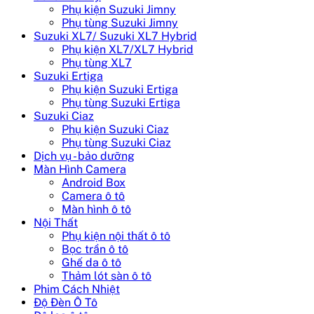
Phụ kiện Suzuki Jimny
Phụ tùng Suzuki Jimny
Suzuki XL7/ Suzuki XL7 Hybrid
Phụ kiện XL7/XL7 Hybrid
Phụ tùng XL7
Suzuki Ertiga
Phụ kiện Suzuki Ertiga
Phụ tùng Suzuki Ertiga
Suzuki Ciaz
Phụ kiện Suzuki Ciaz
Phụ tùng Suzuki Ciaz
Dịch vụ - bảo dưỡng
Màn Hình Camera
Android Box
Camera ô tô
Màn hình ô tô
Nội Thất
Phụ kiện nội thất ô tô
Bọc trần ô tô
Ghế da ô tô
Thảm lót sàn ô tô
Phim Cách Nhiệt
Độ Đèn Ô Tô