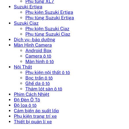
Phụ tùng XL7
Suzuki Ertiga
Phụ kiện Suzuki Ertiga
Phụ tùng Suzuki Ertiga
Suzuki Ciaz
Phụ kiện Suzuki Ciaz
Phụ tùng Suzuki Ciaz
Dịch vụ - bảo dưỡng
Màn Hình Camera
Android Box
Camera ô tô
Màn hình ô tô
Nội Thất
Phụ kiện nội thất ô tô
Bọc trần ô tô
Ghế da ô tô
Thảm lót sàn ô tô
Phim Cách Nhiệt
Độ Đèn Ô Tô
Độ loa ô tô
Cảm biến áp suất lốp
Phụ kiện trang trí xe
Thiết bị quản lí xe