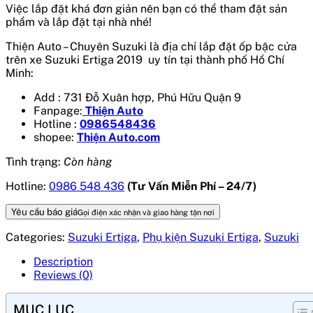
Việc lắp đặt khá đơn giản nên bạn có thể tham đặt sản
phẩm và lắp đặt tại nhà nhé!
Thiện Auto – Chuyên Suzuki là địa chỉ lắp đặt ốp bậc cửa
trên xe Suzuki Ertiga 2019
uy tín tại thành phố Hồ Chí
Minh:
Add : 731 Đỗ Xuân hợp, Phú Hữu Quận 9
Fanpage:
Thiện Auto
Hotline :
0986548436
shopee:
Thiện Auto.com
Tình trạng:
Còn hàng
Hotline:
0986 548 436
(Tư Vấn Miễn Phí – 24/7)
Yêu cầu báo giá
Gọi điện xác nhận và giao hàng tận nơi
Categories:
Suzuki Ertiga
,
Phụ kiện Suzuki Ertiga
,
Suzuki
Description
Reviews (0)
MỤC LỤC