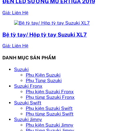
ĐÈN LED SƯƠNG MÙ ERTIGA 2019
Giá: Liên Hệ
Bệ tỳ tay/ Hộp tỳ tay Suzuki XL7
Giá: Liên Hệ
DANH MỤC SẢN PHẨM
Suzuki
Phụ Kiện Suzuki
Phụ Tùng Suzuki
Suzuki Fronx
Phụ kiện Suzuki Fronx
Phụ tùng Suzuki Fronx
Suzuki Swift
Phụ kiện Suzuki Swift
Phụ tùng Suzuki Swift
Suzuki Jimny
Phụ kiện Suzuki Jimny
Phụ tùng Suzuki Jimny