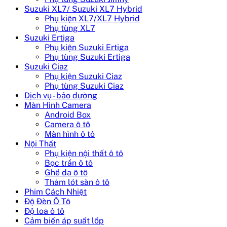
Suzuki XL7/ Suzuki XL7 Hybrid
Phụ kiện XL7/XL7 Hybrid
Phụ tùng XL7
Suzuki Ertiga
Phụ kiện Suzuki Ertiga
Phụ tùng Suzuki Ertiga
Suzuki Ciaz
Phụ kiện Suzuki Ciaz
Phụ tùng Suzuki Ciaz
Dịch vụ - bảo dưỡng
Màn Hình Camera
Android Box
Camera ô tô
Màn hình ô tô
Nội Thất
Phụ kiện nội thất ô tô
Bọc trần ô tô
Ghế da ô tô
Thảm lót sàn ô tô
Phim Cách Nhiệt
Độ Đèn Ô Tô
Độ loa ô tô
Cảm biến áp suất lốp