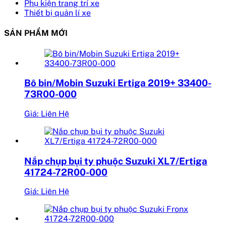
Phụ kiện trang trí xe
Thiết bị quản lí xe
SẢN PHẨM MỚI
Bô bin/Mobin Suzuki Ertiga 2019+ 33400-
73R00-000
Giá: Liên Hệ
Nắp chụp bụi ty phuộc Suzuki XL7/Ertiga
41724-72R00-000
Giá: Liên Hệ