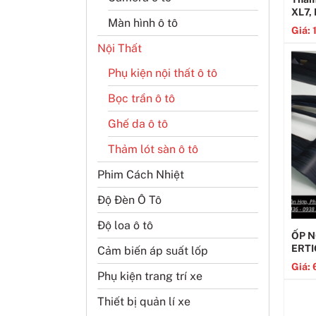
XL7,
Màn hình ô tô
Giá:
Nội Thất
Phụ kiện nội thất ô tô
Bọc trần ô tô
Ghế da ô tô
Thảm lót sàn ô tô
Phim Cách Nhiệt
Độ Đèn Ô Tô
Độ loa ô tô
ỐP N
ERTI
Cảm biến áp suất lốp
Giá:
Phụ kiện trang trí xe
Thiết bị quản lí xe