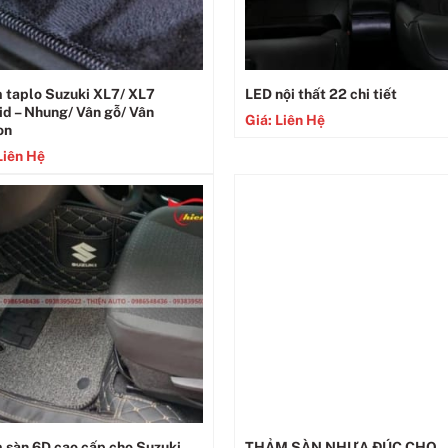
 taplo Suzuki XL7/ XL7
LED nội thất 22 chi tiết
d – Nhung/ Vân gỗ/ Vân
Giá: Liên Hệ
on
Liên Hệ
 sàn 6D cao cấp cho Suzuki
THẢM SÀN NHỰA ĐÚC CHO