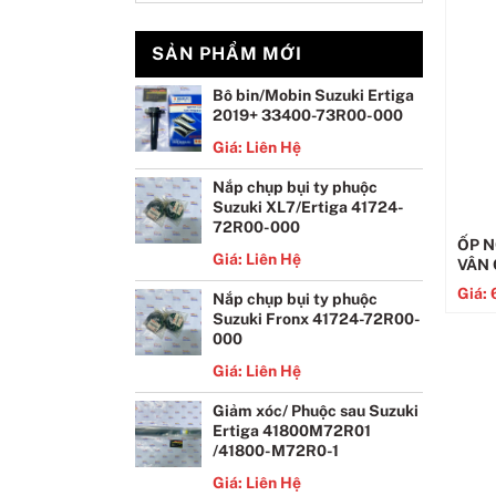
SẢN PHẨM MỚI
Bô bin/Mobin Suzuki Ertiga
2019+ 33400-73R00-000
Giá: Liên Hệ
Nắp chụp bụi ty phuộc
Suzuki XL7/Ertiga 41724-
72R00-000
ỐP N
Giá: Liên Hệ
VÂN
Giá:
Nắp chụp bụi ty phuộc
Suzuki Fronx 41724-72R00-
000
Giá: Liên Hệ
Giảm xóc/ Phuộc sau Suzuki
Ertiga 41800M72R01
/41800-M72R0-1
Giá: Liên Hệ