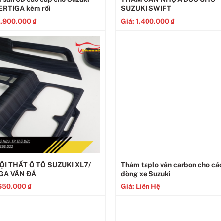
 ERTIGA kèm rối
SUZUKI SWIFT
1.900.000
₫
Giá:
1.400.000
₫
ỘI THẤT Ô TÔ SUZUKI XL7/
Thảm taplo vân carbon cho cá
GA VÂN ĐÁ
dòng xe Suzuki
650.000
₫
Giá: Liên Hệ