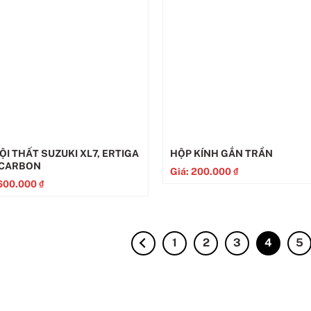
ỘI THẤT SUZUKI XL7, ERTIGA
HỘP KÍNH GẮN TRẦN
 CARBON
Giá:
200.000
₫
600.000
₫
1
2
3
4
5