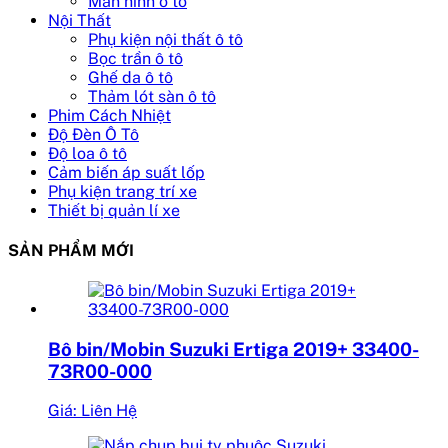
Màn hình ô tô
Nội Thất
Phụ kiện nội thất ô tô
Bọc trần ô tô
Ghế da ô tô
Thảm lót sàn ô tô
Phim Cách Nhiệt
Độ Đèn Ô Tô
Độ loa ô tô
Cảm biến áp suất lốp
Phụ kiện trang trí xe
Thiết bị quản lí xe
SẢN PHẨM MỚI
Bô bin/Mobin Suzuki Ertiga 2019+ 33400-
73R00-000
Giá: Liên Hệ