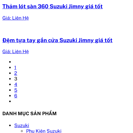
Thảm lót sàn 360 Suzuki Jimny giá tốt
Giá: Liên Hệ
Đệm tựa tay gắn cửa Suzuki Jimny giá tốt
Giá: Liên Hệ
1
2
3
4
5
6
DANH MỤC SẢN PHẨM
Suzuki
Phụ Kiện Suzuki