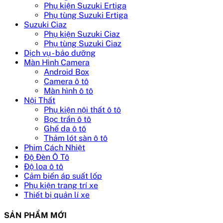
Phụ kiện Suzuki Ertiga
Phụ tùng Suzuki Ertiga
Suzuki Ciaz
Phụ kiện Suzuki Ciaz
Phụ tùng Suzuki Ciaz
Dịch vụ - bảo dưỡng
Màn Hình Camera
Android Box
Camera ô tô
Màn hình ô tô
Nội Thất
Phụ kiện nội thất ô tô
Bọc trần ô tô
Ghế da ô tô
Thảm lót sàn ô tô
Phim Cách Nhiệt
Độ Đèn Ô Tô
Độ loa ô tô
Cảm biến áp suất lốp
Phụ kiện trang trí xe
Thiết bị quản lí xe
SẢN PHẨM MỚI