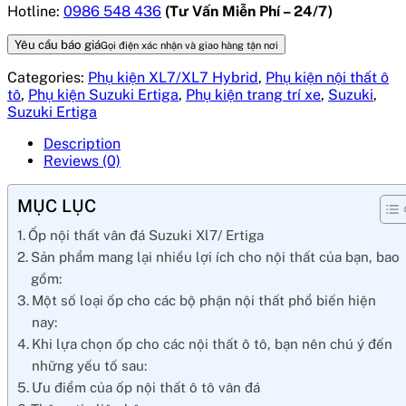
Hotline:
0986 548 436
(Tư Vấn Miễn Phí – 24/7)
Yêu cầu báo giá
Gọi điện xác nhận và giao hàng tận nơi
Categories:
Phụ kiện XL7/XL7 Hybrid
,
Phụ kiện nội thất ô
tô
,
Phụ kiện Suzuki Ertiga
,
Phụ kiện trang trí xe
,
Suzuki
,
Suzuki Ertiga
Description
Reviews (0)
MỤC LỤC
Ốp nội thất vân đá Suzuki Xl7/ Ertiga
Sản phẩm mang lại nhiều lợi ích cho nội thất của bạn, bao
gồm:
Một số loại ốp cho các bộ phận nội thất phổ biến hiện
nay:
Khi lựa chọn ốp cho các nội thất ô tô, bạn nên chú ý đến
những yếu tố sau:
Ưu điểm của ốp nội thất ô tô vân đá