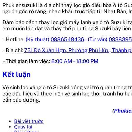
Phukiensuzuki là địa chỉ thay lọc gió điều hòa ô tô S
nguồn gốc rõ ràng, nhập khẩu trục tiếp từ Nhật Bản, 
Đảm bảo cách thay lọc gió máy lạnh xe ô tô Suzuki tạ
em muốn lắp đặt và thay thế phụ tùng Suzuki hãy liên
– Hotline:
(Kỹ thuật)
0986548436
– (Tư vấn)
0938395
– Địa chỉ:
731 Đỗ Xuân Hợp, Phường Phú Hữu, Thành p
– Thời gian làm việc:
8:00 AM – 18:00 PM
Kết luận
Vệ sinh lọc xăng ô tô Suzuki đóng vai trò quan trọng tr
các dấu hiệu và thực hiện vệ sinh kịp thời, tránh hư h
cần bảo dưỡng.
(
Phukie
Bài viết trước
Quay lại