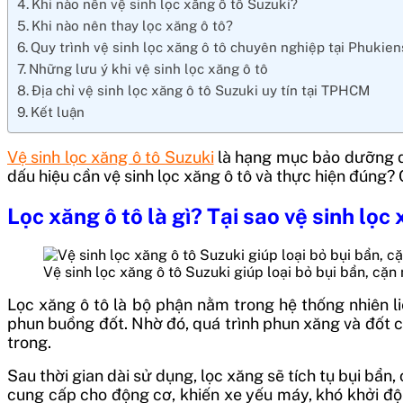
Khi nào nên vệ sinh lọc xăng ô tô Suzuki?
Khi nào nên thay lọc xăng ô tô?
Quy trình vệ sinh lọc xăng ô tô chuyên nghiệp tại Phukie
Những lưu ý khi vệ sinh lọc xăng ô tô
Địa chỉ vệ sinh lọc xăng ô tô Suzuki uy tín tại TPHCM
Kết luận
Vệ sinh lọc xăng ô tô Suzuki
là hạng mục bảo dưỡng qua
dấu hiệu cần vệ sinh lọc xăng ô tô và thực hiện đúng
Lọc xăng ô tô là gì? Tại sao vệ sinh lọc
Vệ sinh lọc xăng ô tô Suzuki giúp loại bỏ bụi bẩn, cặn 
Lọc xăng ô tô là bộ phận nằm trong hệ thống nhiên li
phun buồng đốt. Nhờ đó, quá trình phun xăng và đốt chá
trong.
Sau thời gian dài sử dụng, lọc xăng sẽ tích tụ bụi bẩn
cung cấp cho động cơ, khiến xe yếu máy, khó khởi độn