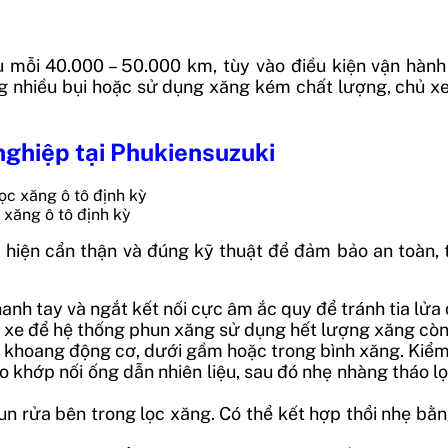
 mỗi 40.000 – 50.000 km, tùy vào điều kiện vận hành 
g nhiều bụi hoặc sử dụng xăng kém chất lượng, chủ xe
 nghiệp tại Phukiensuzuki
 xăng ô tô định kỳ
 hiện cẩn thận và đúng kỹ thuật để đảm bảo an toàn, t
anh tay và ngắt kết nối cực âm ắc quy để tránh tia lửa 
xe để hệ thống phun xăng sử dụng hết lượng xăng còn l
ong khoang động cơ, dưới gầm hoặc trong bình xăng. Kiể
khớp nối ống dẫn nhiên liệu, sau đó nhẹ nhàng tháo l
n rửa bên trong lọc xăng. Có thể kết hợp thổi nhẹ bằ