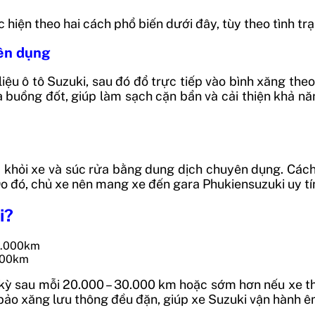
 hiện theo hai cách phổ biến dưới đây, tùy theo tình trạ
yên dụng
iệu ô tô Suzuki, sau đó đổ trực tiếp vào bình xăng the
buồng đốt, giúp làm sạch cặn bẩn và cải thiện khả năn
ra khỏi xe và súc rửa bằng dung dịch chuyên dụng. Cách
. Do đó, chủ xe nên mang xe đến gara Phukiensuzuki uy tí
i?
.000km
 kỳ sau mỗi 20.000 – 30.000 km hoặc sớm hơn nếu xe t
 bảo xăng lưu thông đều đặn, giúp xe Suzuki vận hành êm 