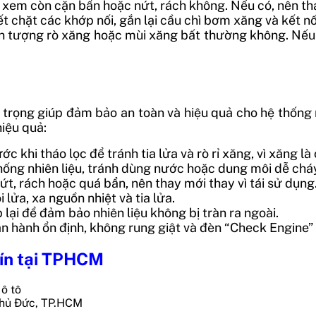
t xem còn cặn bẩn hoặc nứt, rách không. Nếu có, nên tha
ết chặt các khớp nối, gắn lại cầu chì bơm xăng và kết nối
n tượng rò xăng hoặc mùi xăng bất thường không. Nếu 
 trọng giúp đảm bảo an toàn và hiệu quả cho hệ thống n
iệu quả:
c khi tháo lọc để tránh tia lửa và rò rỉ xăng, vì xăng là
ống nhiên liệu, tránh dùng nước hoặc dung môi dễ cháy
 nứt, rách hoặc quá bẩn, nên thay mới thay vì tái sử dụng
lửa, xa nguồn nhiệt và tia lửa.
p lại để đảm bảo nhiên liệu không bị tràn ra ngoài.
n hành ổn định, không rung giật và đèn “Check Engine”
 tín tại TPHCM
Thủ Đức, TP.HCM