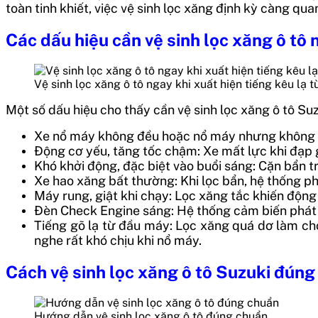
toàn tinh khiết, việc vệ sinh lọc xăng định kỳ càng qua
Các dấu hiệu cần vệ sinh lọc xăng ô tô
Vệ sinh lọc xăng ô tô ngay khi xuất hiện tiếng kêu lạ 
Một số dấu hiệu cho thấy cần vệ sinh lọc xăng ô tô Su
Xe nổ máy không đều hoặc nổ máy nhưng không ch
Động cơ yếu, tăng tốc chậm: Xe mất lực khi đạp
Khó khởi động, đặc biệt vào buổi sáng: Cặn bẩn tr
Xe hao xăng bất thường: Khi lọc bẩn, hệ thống ph
Máy rung, giật khi chạy: Lọc xăng tắc khiến động 
Đèn Check Engine sáng: Hệ thống cảm biến phát h
Tiếng gõ lạ từ đầu máy: Lọc xăng quá dơ làm ch
nghe rất khó chịu khi nổ máy.
Cách vệ sinh lọc xăng ô tô Suzuki đúng
Hướng dẫn vệ sinh lọc xăng ô tô đúng chuẩn