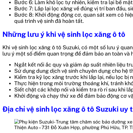
Bước 6: Làm khô lọc tự nhiên, kiểm tra lại bề mặ
Bước 7: Lắp lại lọc xăng về đúng vị trí ban đầu, si
Bước 8: Khởi động động cơ, quan sát xem có hiệ
quá trình vệ sinh đã hoàn tất.
Những lưu ý khi vệ sinh lọc xăng ô tô
Khi vệ sinh lọc xăng ô tô Suzuki, có một số lưu ý quan
lưu ý một số điểm quan trọng để đảm bảo an toàn và h
Ngắt kết nối ắc quy và giảm áp suất nhiên liệu trướ
Sử dụng dung dịch vệ sinh chuyên dụng cho hệ th
Kiểm tra kỹ lọc xăng trước khi lắp lại, nếu lọc bị
Thực hiện trong môi trường thoáng khí, tránh khói 
Siết chặt các khớp nối và kiểm tra rò rỉ sau khi lắ
Khởi động và chạy thử xe để đảm bảo động cơ vậ
Địa chỉ vệ sinh lọc xăng ô tô Suzuki uy
Thiện Auto – 731 Đỗ Xuân Hợp, phường Phú Hữu, TP. 