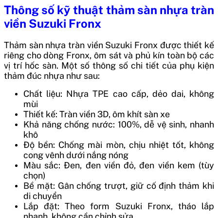
Thông số kỹ thuật thảm sàn nhựa tràn
viền Suzuki Fronx
Thảm sàn nhựa tràn viền Suzuki Fronx được thiết kế
riêng cho dòng Fronx, ôm sát và phủ kín toàn bộ các
vị trí hốc sàn. Một số thông số chi tiết của phụ kiện
thảm đúc nhựa như sau:
Chất liệu: Nhựa TPE cao cấp, dẻo dai, không
mùi
Thiết kế: Tràn viền 3D, ôm khít sàn xe
Khả năng chống nước: 100%, dễ vệ sinh, nhanh
khô
Độ bền: Chống mài mòn, chịu nhiệt tốt, không
cong vênh dưới nắng nóng
Màu sắc: Đen, đen viền đỏ, đen viền kem (tùy
chọn)
Bề mặt: Gân chống trượt, giữ cố định thảm khi
di chuyển
Lắp đặt: Theo form Suzuki Fronx, tháo lắp
nhanh, không cần chỉnh sửa