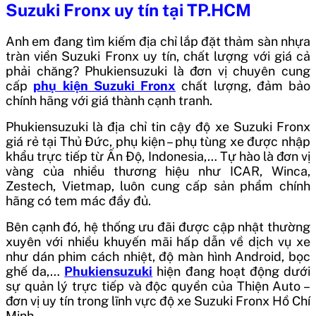
Suzuki Fronx uy tín tại TP.HCM
Anh em đang tìm kiếm địa chỉ lắp đặt thảm sàn nhựa
tràn viền Suzuki Fronx uy tín, chất lượng với giá cả
phải chăng? Phukiensuzuki là đơn vị chuyên cung
cấp
phụ kiện Suzuki Fronx
chất lượng, đảm bảo
chính hãng với giá thành cạnh tranh.
Phukiensuzuki là địa chỉ tin cậy độ xe Suzuki Fronx
giá rẻ tại Thủ Đức, phụ kiện – phụ tùng xe được nhập
khẩu trực tiếp từ Ấn Độ, Indonesia,… Tự hào là đơn vị
vàng của nhiều thương hiệu như ICAR, Winca,
Zestech, Vietmap, luôn cung cấp sản phẩm chính
hãng có tem mác đầy đủ.
Bên cạnh đó, hệ thống ưu đãi được cập nhật thường
xuyên với nhiều khuyến mãi hấp dẫn về dịch vụ xe
như dán phim cách nhiệt, độ màn hình Android, bọc
ghế da,…
Phukiensuzuki
hiện đang hoạt động dưới
sự quản lý trực tiếp và độc quyền của Thiện Auto –
đơn vị uy tín trong lĩnh vực độ xe Suzuki Fronx Hồ Chí
Minh.