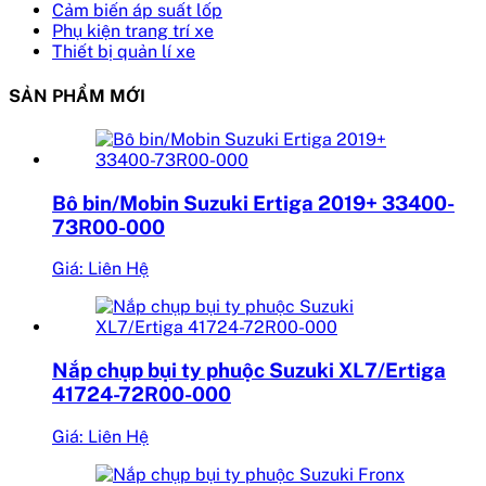
Cảm biến áp suất lốp
Phụ kiện trang trí xe
Thiết bị quản lí xe
SẢN PHẨM MỚI
Bô bin/Mobin Suzuki Ertiga 2019+ 33400-
73R00-000
Giá: Liên Hệ
Nắp chụp bụi ty phuộc Suzuki XL7/Ertiga
41724-72R00-000
Giá: Liên Hệ