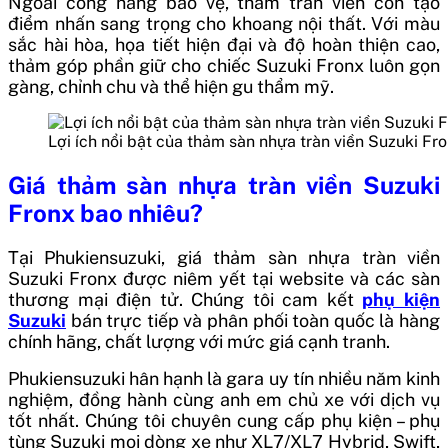
Ngoài công năng bảo vệ, thảm tràn viền còn tạo
điểm nhấn sang trọng cho khoang nội thất. Với màu
sắc hài hòa, họa tiết hiện đại và độ hoàn thiện cao,
thảm góp phần giữ cho chiếc Suzuki Fronx luôn gọn
gàng, chỉnh chu và thể hiện gu thẩm mỹ.
Lợi ích nổi bật của thảm sàn nhựa tràn viền Suzuki Fr
Giá thảm sàn nhựa tràn viền Suzuki
Fronx bao nhiêu?
Tại Phukiensuzuki, giá thảm sàn nhựa tràn viền
Suzuki Fronx được niêm yết tại website và các sàn
thương mại điện tử. Chúng tôi cam kết
phụ kiện
Suzuki
bán trực tiếp và phân phối toàn quốc là hàng
chính hãng, chất lượng với mức giá cạnh tranh.
Phukiensuzuki hân hạnh là gara uy tín nhiều năm kinh
nghiệm, đồng hành cùng anh em chủ xe với dịch vụ
tốt nhất. Chúng tôi chuyên cung cấp phụ kiện – phụ
tùng Suzuki mọi dòng xe như
XL7/XL7 Hybrid, Swift,