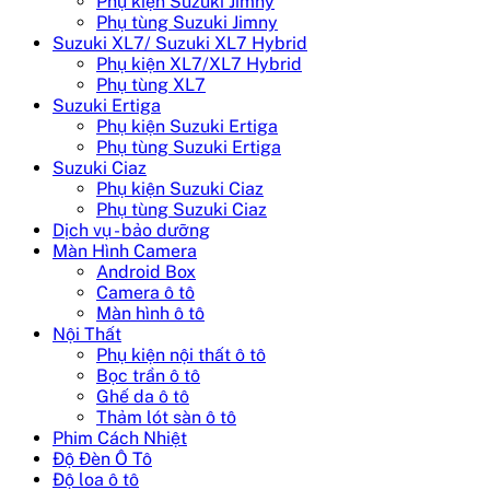
Phụ kiện Suzuki Jimny
Phụ tùng Suzuki Jimny
Suzuki XL7/ Suzuki XL7 Hybrid
Phụ kiện XL7/XL7 Hybrid
Phụ tùng XL7
Suzuki Ertiga
Phụ kiện Suzuki Ertiga
Phụ tùng Suzuki Ertiga
Suzuki Ciaz
Phụ kiện Suzuki Ciaz
Phụ tùng Suzuki Ciaz
Dịch vụ - bảo dưỡng
Màn Hình Camera
Android Box
Camera ô tô
Màn hình ô tô
Nội Thất
Phụ kiện nội thất ô tô
Bọc trần ô tô
Ghế da ô tô
Thảm lót sàn ô tô
Phim Cách Nhiệt
Độ Đèn Ô Tô
Độ loa ô tô