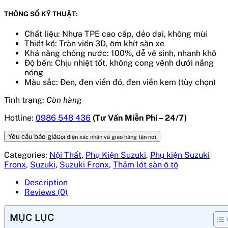
THÔNG SỐ KỸ THUẬT:
Chất liệu: Nhựa TPE cao cấp, dẻo dai, không mùi
Thiết kế: Tràn viền 3D, ôm khít sàn xe
Khả năng chống nước: 100%, dễ vệ sinh, nhanh khô
Độ bền: Chịu nhiệt tốt, không cong vênh dưới nắng
nóng
Màu sắc: Đen, đen viền đỏ, đen viền kem (tùy chọn)
Tình trạng:
Còn hàng
Hotline:
0986 548 436
(Tư Vấn Miễn Phí – 24/7)
Yêu cầu báo giá
Gọi điện xác nhận và giao hàng tận nơi
Categories:
Nội Thất
,
Phụ Kiện Suzuki
,
Phụ kiện Suzuki
Fronx
,
Suzuki
,
Suzuki Fronx
,
Thảm lót sàn ô tô
Description
Reviews (0)
MỤC LỤC