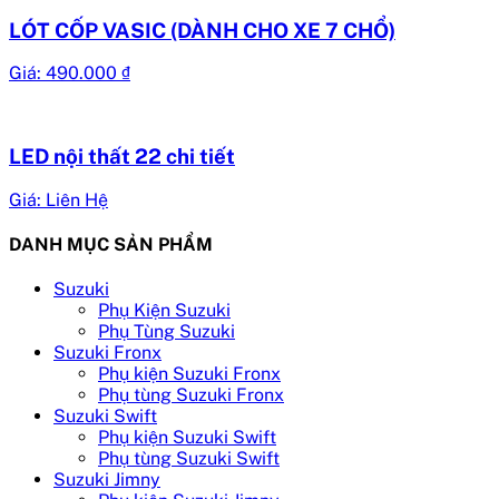
LÓT CỐP VASIC (DÀNH CHO XE 7 CHỔ)
Giá:
490.000
₫
LED nội thất 22 chi tiết
Giá: Liên Hệ
DANH MỤC SẢN PHẨM
Suzuki
Phụ Kiện Suzuki
Phụ Tùng Suzuki
Suzuki Fronx
Phụ kiện Suzuki Fronx
Phụ tùng Suzuki Fronx
Suzuki Swift
Phụ kiện Suzuki Swift
Phụ tùng Suzuki Swift
Suzuki Jimny