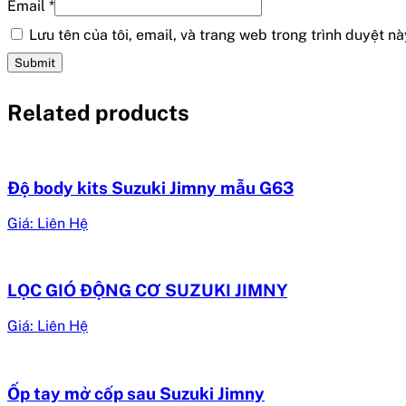
Email
*
Lưu tên của tôi, email, và trang web trong trình duyệt này
Related products
Độ body kits Suzuki Jimny mẫu G63
Giá: Liên Hệ
LỌC GIÓ ĐỘNG CƠ SUZUKI JIMNY
Giá: Liên Hệ
Ốp tay mở cốp sau Suzuki Jimny