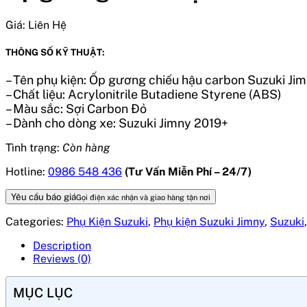
Giá:
Liên Hệ
THÔNG SỐ KỸ THUẬT:
– Tên phụ kiện: Ốp gương chiếu hậu carbon Suzuki Ji
– Chất liệu: Acrylonitrile Butadiene Styrene (ABS)
– Màu sắc: Sợi Carbon Đỏ
– Dành cho dòng xe: Suzuki Jimny 2019+
Tình trạng:
Còn hàng
Hotline:
0986 548 436
(Tư Vấn Miễn Phí – 24/7)
Yêu cầu báo giá
Gọi điện xác nhận và giao hàng tận nơi
Categories:
Phụ Kiện Suzuki
,
Phụ kiện Suzuki Jimny
,
Suzuki
Description
Reviews (0)
MỤC LỤC