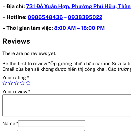
– Địa chỉ:
731 Đỗ Xuân Hợp, Phường Phú Hữu, Thàn
– Hotline:
0986548436
–
0938395022
– Thời gian làm việc:
8:00 AM – 18:00 PM
Reviews
There are no reviews yet.
Be the first to review “Ốp gương chiếu hậu carbon Suzuki J
Email của bạn sẽ không được hiển thị công khai.
Các trườn
Your rating
*
Your review
*
Name
*