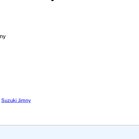
mny
,
Suzuki Jimny