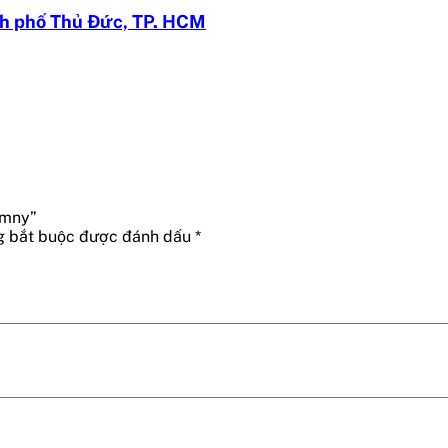
h phố Thủ Đức, TP. HCM
imny”
g bắt buộc được đánh dấu
*