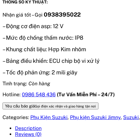
THÔNG SỐ KỸ THUẬT:
0938395022
Nhận giá tốt – Gọi
– Động cơ điện asp: 12 V
– Mức độ chống thấm nước: IP8
– Khung chất liệu: Hợp Kim nhôm
– Bảng điều khiển: ECU chip bộ vi xử lý
– Tốc độ phản ứng: 2 mili giây
Tình trạng:
Còn hàng
Hotline:
0986 548 436
(Tư Vấn Miễn Phí – 24/7)
Yêu cầu báo giá
Gọi điện xác nhận và giao hàng tận nơi
Categories:
Phụ Kiện Suzuki
,
Phụ kiện Suzuki Jimny
,
Suzuki
Description
Reviews (0)