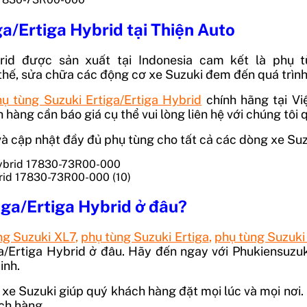
ga/Ertiga Hybrid
tại Thiện Auto
rid
được sản xuất tại
Indonesia
cam kết là phụ tù
hế, sửa chữa các động cơ xe Suzuki đem đến quá trình 
ụ tùng Suzuki Ertiga/Ertiga Hybrid
chính hãng tại V
ch hàng cần báo giá cụ thể vui lòng liên hệ với chúng tôi
p và cập nhật đầy đủ phụ tùng cho tất cả các dòng xe Su
brid 17830-73R00-000 (10)
iga/Ertiga Hybrid
ở đâu?
ng Suzuki XL7
,
phụ tùng Suzuki Ertiga
,
phụ tùng Suzuki
a/Ertiga Hybrid
ở đâu. Hãy đến ngay với Phukiensuzuki,
inh.
xe Suzuki giúp quý khách hàng đặt mọi lúc và mọi nơi
ch hàng.