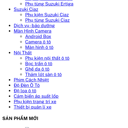
Phụ tùng Suzuki Ertiga
Suzuki Ciaz
Phụ kiện Suzuki Ciaz
Phụ tùng Suzuki Ciaz
Dịch vụ - bảo dưỡng
Màn Hình Camera
Android Box
Camera ô tô
Màn hình ô tô
Nội Thất
Phụ kiện nội thất ô tô
Bọc trần ô tô
Ghế da ô tô
Thảm lót sàn ô tô
Phim Cách Nhiệt
Độ Đèn Ô Tô
Độ loa ô tô
Cảm biến áp suất lốp
Phụ kiện trang trí xe
Thiết bị quản lí xe
SẢN PHẨM MỚI