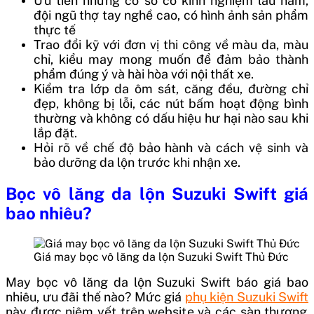
Ưu tiên những cơ sở có kinh nghiệm lâu năm,
đội ngũ thợ tay nghề cao, có hình ảnh sản phẩm
thực tế
Trao đổi kỹ với đơn vị thi công về màu da, màu
chỉ, kiểu may mong muốn để đảm bảo thành
phẩm đúng ý và hài hòa với nội thất xe.
Kiểm tra lớp da ôm sát, căng đều, đường chỉ
đẹp, không bị lỗi, các nút bấm hoạt động bình
thường và không có dấu hiệu hư hại nào sau khi
lắp đặt.
Hỏi rõ về chế độ bảo hành và cách vệ sinh và
bảo dưỡng da lộn trước khi nhận xe.
Bọc vô lăng da lộn Suzuki Swift giá
bao nhiêu?
Giá may bọc vô lăng da lộn Suzuki Swift Thủ Đức
May bọc vô lăng da lộn Suzuki Swift báo giá bao
nhiêu, ưu đãi thế nào? Mức giá
phụ kiện Suzuki Swift
này được niêm yết trên website và các sàn thương