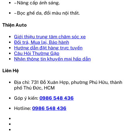
– Nâng cấp ánh sáng.
– Bọc ghế da, đổi màu nội thất.
Thiện Auto
Giới thiệu trung tâm chăm sóc xe
Đổi trả, Mua lại, Bảo hành
Hướng dẫn đặt hàng trực tuyến
Câu Hỏi Thường Gặp
Nhận thông tin khuyến mại hấp dẫn
Liên Hệ
Địa chỉ: 731 Đỗ Xuân Hợp, phường Phú Hữu, thành
phố Thủ Đức, HCM
Góp ý kiến:
0986 548 436
Hotline:
0986 548 436