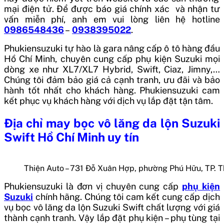
mại điện tử. Để được báo giá chính xác và nhận tư
vấn miễn phí, anh em vui lòng liên hệ hotline
0986548436
–
0938395022
.
Phukiensuzuki tự hào là gara nâng cấp ô tô hàng đầu
Hồ Chí Minh, chuyên cung cấp phụ kiện Suzuki mọi
dòng xe như XL7/XL7 Hybrid, Swift, Ciaz, Jimny,…
Chúng tôi đảm bảo giá cả cạnh tranh, ưu đãi và bảo
hành tốt nhất cho khách hàng. Phukiensuzuki cam
kết phục vụ khách hàng với dịch vụ lắp đặt tận tâm.
Địa chỉ may bọc vô lăng da lộn Suzuki
Swift Hồ Chí Minh uy tín
Thiện Auto – 731 Đỗ Xuân Hợp, phường Phú Hữu, TP. 
Phukiensuzuki là đơn vị chuyên cung cấp
phụ kiện
Suzuki
chính hãng. Chúng tôi cam kết cung cấp dịch
vụ bọc vô lăng da lộn Suzuki Swift chất lượng với giá
thành cạnh tranh. Vậy lắp đặt phụ kiện – phụ tùng tại