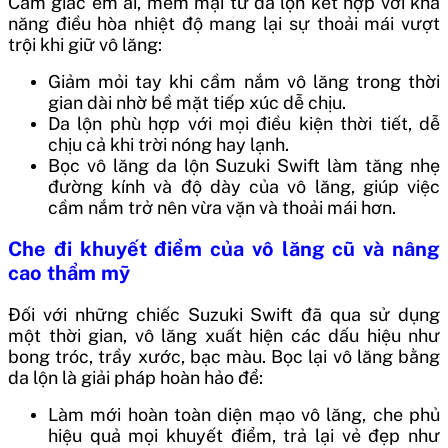
Cảm giác êm ái, mềm mại từ da lộn kết hợp với khả
năng điều hòa nhiệt độ mang lại sự thoải mái vượt
trội khi giữ vô lăng:
Giảm mỏi tay khi cầm nắm vô lăng trong thời
gian dài nhờ bề mặt tiếp xúc dễ chịu.
Da lộn phù hợp với mọi điều kiện thời tiết, dễ
chịu cả khi trời nóng hay lạnh.
Bọc vô lăng da lộn Suzuki Swift làm tăng nhẹ
đường kính và độ dày của vô lăng, giúp việc
cầm nắm trở nên vừa vặn và thoải mái hơn.
Che đi khuyết điểm của vô lăng cũ và nâng
cao thẩm mỹ
Đối với những chiếc Suzuki Swift đã qua sử dụng
một thời gian, vô lăng xuất hiện các dấu hiệu như
bong tróc, trầy xước, bạc màu. Bọc lại vô lăng bằng
da lộn là giải pháp hoàn hảo để:
Làm mới hoàn toàn diện mạo vô lăng, che phủ
hiệu quả mọi khuyết điểm, trả lại vẻ đẹp như