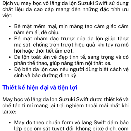
Dịch vụ may bọc vô lăng da lộn Suzuki Swift sử dụng
chất liệu da cao cấp mang đến những đặc tính ưu
việt:
Bề mặt mềm mại, mịn màng tạo cảm giác cầm
nắm êm ái, dễ chịu.
Bề mặt nhám đặc trưng của da lộn giúp tăng
ma sát, chống trơn trượt hiệu quả khi tay ra mồ
hôi hoặc thời tiết ẩm ướt.
Da lộn toát lên vẻ đẹp tinh tế, sang trọng và có
phần thể thao, giúp nâng tầm nội thất xe.
Độ bền da lộn cao nếu người dùng biết cách vệ
sinh và bảo dưỡng định kỳ.
Thiết kế hiện đại và tiện lợi
May bọc vô lăng da lộn Suzuki Swift được thiết kế và
chế tác tỉ mỉ mang lại trải nghiệm thoải mái nhất khi
lái xe:
May đo theo chuẩn form vô lăng Swift đảm bảo
lớp bọc ôm sát tuyệt đối, không bị xê dịch, cộm