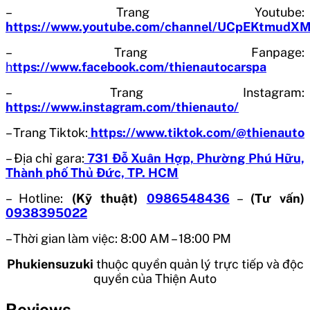
– Trang Youtube:
https://www.youtube.com/channel/UCpEKtmud
– Trang Fanpage:
h
ttps://www.facebook.com/thienautocarspa
– Trang Instagram:
https://www.instagram.com/thienauto/
– Trang Tiktok:
https://www.tiktok.com/@thienauto
– Địa chỉ gara:
731 Đỗ Xuân Hợp, Phường Phú Hữu,
Thành phố Thủ Đức, TP. HCM
– Hotline:
(Kỹ thuật)
0986548436
–
(Tư vấn)
0938395022
– Thời gian làm việc: 8:00 AM – 18:00 PM
Phukiensuzuki
thuộc quyền quản lý trực tiếp và độc
quyền của Thiện Auto
Reviews