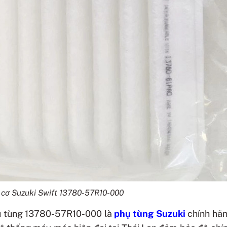
 cơ Suzuki Swift 13780-57R10-000
hụ tùng 13780-57R10-000 là
phụ tùng Suzuki
chính hãn