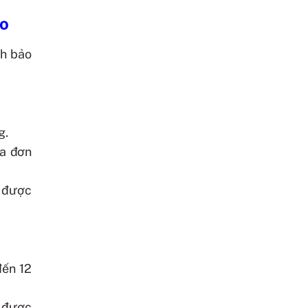
to
ch bảo
g.
óa đơn
ể được
đến 12
g được