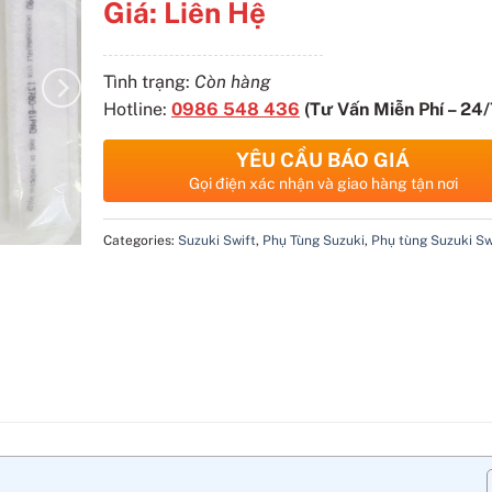
Giá:
Liên Hệ
Tình trạng:
Còn hàng
Hotline:
0986 548 436
(Tư Vấn Miễn Phí – 24/
YÊU CẦU BÁO GIÁ
Gọi điện xác nhận và giao hàng tận nơi
Categories:
Suzuki Swift
,
Phụ Tùng Suzuki
,
Phụ tùng Suzuki Sw