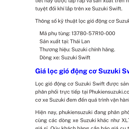
tiết này được lắp ráp và sản xuất trên
tuyệt đối khí lắp trên xe Suzuki Swift.
Thông số kỹ thuật lọc gió động cơ Suzuk
Mã phụ tùng: 13780-57R10-000
Sản xuất tại: Thái Lan
Thương hiệu: Suzuki chính hãng.
Dòng xe: Suzuki Swift
Giá lọc gió động cơ Suzuki 
Lọc gió động cơ Suzuki Swift được sản 
phân phối trực tiếp tại Phukiensuzuki.
cơ xe Suzuki đem đến quá trình vận hành
Hiện nay, phukiensuzuki đang phân ph
cùng các dòng xe Suzuki khác như XL7/X
giá sỉ.
Qúy khách hàng cần báo giá cụ th