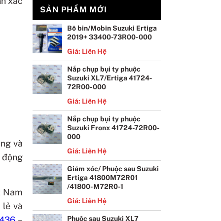
nh xác
SẢN PHẨM MỚI
Bô bin/Mobin Suzuki Ertiga
2019+ 33400-73R00-000
Giá: Liên Hệ
Nắp chụp bụi ty phuộc
Suzuki XL7/Ertiga 41724-
72R00-000
Giá: Liên Hệ
Nắp chụp bụi ty phuộc
Suzuki Fronx 41724-72R00-
000
ãng và
Giá: Liên Hệ
c động
Giảm xóc/ Phuộc sau Suzuki
Ertiga 41800M72R01
/41800-M72R0-1
ệt Nam
Giá: Liên Hệ
 lẻ và
Phuộc sau Suzuki XL7
436
–