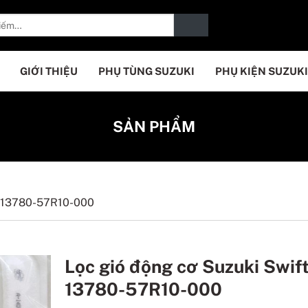
GIỚI THIỆU
PHỤ TÙNG SUZUKI
PHỤ KIỆN SUZUKI
SẢN PHẨM
t 13780-57R10-000
Lọc gió động cơ Suzuki Swif
13780-57R10-000