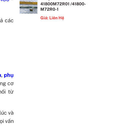
41800M72R01 /41800-
M72R0-1
Giá: Liên Hệ
cả các
a
,
phụ
ộng cơ
hối từ
lúc và
ọi vấn