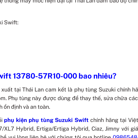
 hệ thống máy móc hiện đại tại Thái Lan đảm bảo độ chí
i Swift:
Swift 13780-57R10-000 bao nhiêu?
xuất tại Thái Lan cam kết là phụ tùng Suzuki chính h
com. Phụ tùng này được dùng để thay thế, sửa chữa cá
 ổn định và an toàn.
ối
phụ kiện phụ tùng Suzuki Swift
chính hãng tại Vi
L7 Hybrid, Ertiga/Ertiga Hybrid, Ciaz, Jimny với giá
ể vui lòng liên hệ với chúng tôi qua hotline
0986548