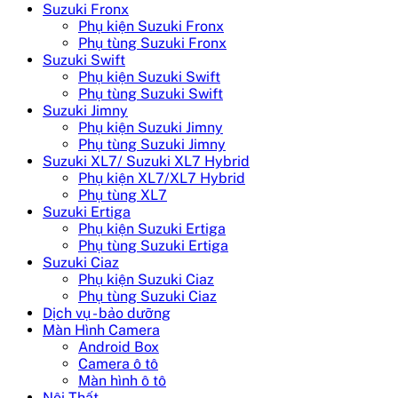
Suzuki Fronx
Phụ kiện Suzuki Fronx
Phụ tùng Suzuki Fronx
Suzuki Swift
Phụ kiện Suzuki Swift
Phụ tùng Suzuki Swift
Suzuki Jimny
Phụ kiện Suzuki Jimny
Phụ tùng Suzuki Jimny
Suzuki XL7/ Suzuki XL7 Hybrid
Phụ kiện XL7/XL7 Hybrid
Phụ tùng XL7
Suzuki Ertiga
Phụ kiện Suzuki Ertiga
Phụ tùng Suzuki Ertiga
Suzuki Ciaz
Phụ kiện Suzuki Ciaz
Phụ tùng Suzuki Ciaz
Dịch vụ - bảo dưỡng
Màn Hình Camera
Android Box
Camera ô tô
Màn hình ô tô
Nội Thất