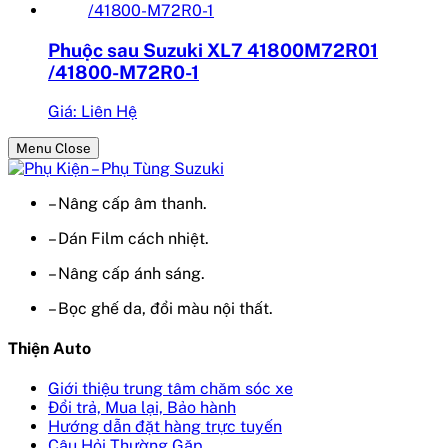
Phuộc sau Suzuki XL7 41800M72R01
/41800-M72R0-1
Giá: Liên Hệ
Menu Close
– Nâng cấp âm thanh.
– Dán Film cách nhiệt.
– Nâng cấp ánh sáng.
– Bọc ghế da, đổi màu nội thất.
Thiện Auto
Giới thiệu trung tâm chăm sóc xe
Đổi trả, Mua lại, Bảo hành
Hướng dẫn đặt hàng trực tuyến
Câu Hỏi Thường Gặp