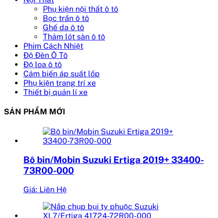
Phụ kiện nội thất ô tô
Bọc trần ô tô
Ghế da ô tô
Thảm lót sàn ô tô
Phim Cách Nhiệt
Độ Đèn Ô Tô
Độ loa ô tô
Cảm biến áp suất lốp
Phụ kiện trang trí xe
Thiết bị quản lí xe
SẢN PHẨM MỚI
Bô bin/Mobin Suzuki Ertiga 2019+ 33400-
73R00-000
Giá: Liên Hệ