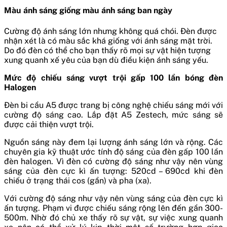
Màu ánh sáng giống màu ánh sáng ban ngày
Cường độ ánh sáng lớn nhưng không quá chói. Đèn được
nhận xét là có màu sắc khá giống với ánh sáng mặt trời.
Do đó đèn có thể cho bạn thấy rõ mọi sự vật hiện tượng
xung quanh xế yêu của bạn dù điều kiện ánh sáng yếu.
Mức độ chiếu sáng vượt trội gấp 100 lần bóng đèn
Halogen
Đèn bi cầu A5 được trang bị công nghệ chiếu sáng mới với
cường độ sáng cao. Lắp đặt A5 Zestech, mức sáng sẽ
được cải thiện vượt trội.
Nguồn sáng này đem lại lượng ánh sáng lớn và rộng. Các
chuyên gia kỹ thuật ước tính độ sáng của đèn gấp 100 lần
đèn halogen. Vì đèn có cường độ sáng như vậy nên vùng
sáng của đèn cực kì ấn tượng: 520cd – 690cd khi đèn
chiếu ở trạng thái cos (gần) và pha (xa).
Với cường độ sáng như vậy nên vùng sáng của đèn cực kì
ấn tượng. Phạm vi được chiếu sáng rộng lên đến gần 300-
500m. Nhờ đó chủ xe thấy rõ sự vật, sự việc xung quanh