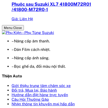
Phuộc sau Suzuki XL7 41800M72R01
/41800-M72R0-1
Giá: Liên Hệ
Menu Close
– Nâng cấp âm thanh.
– Dán Film cách nhiệt.
– Nâng cấp ánh sáng.
– Bọc ghế da, đổi màu nội thất.
Thiện Auto
Giới thiệu trung tâm chăm sóc xe
Đổi trả, Mua lại, Bảo hành
Hướng dẫn đặt hàng trực tuyến
Câu Hỏi Thường Gặp
Nhận thông tin khuyến mại hấp dẫn