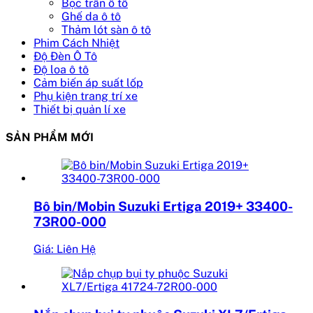
Bọc trần ô tô
Ghế da ô tô
Thảm lót sàn ô tô
Phim Cách Nhiệt
Độ Đèn Ô Tô
Độ loa ô tô
Cảm biến áp suất lốp
Phụ kiện trang trí xe
Thiết bị quản lí xe
SẢN PHẨM MỚI
Bô bin/Mobin Suzuki Ertiga 2019+ 33400-
73R00-000
Giá: Liên Hệ