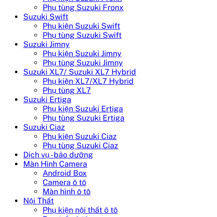
Phụ tùng Suzuki Fronx
Suzuki Swift
Phụ kiện Suzuki Swift
Phụ tùng Suzuki Swift
Suzuki Jimny
Phụ kiện Suzuki Jimny
Phụ tùng Suzuki Jimny
Suzuki XL7/ Suzuki XL7 Hybrid
Phụ kiện XL7/XL7 Hybrid
Phụ tùng XL7
Suzuki Ertiga
Phụ kiện Suzuki Ertiga
Phụ tùng Suzuki Ertiga
Suzuki Ciaz
Phụ kiện Suzuki Ciaz
Phụ tùng Suzuki Ciaz
Dịch vụ - bảo dưỡng
Màn Hình Camera
Android Box
Camera ô tô
Màn hình ô tô
Nội Thất
Phụ kiện nội thất ô tô