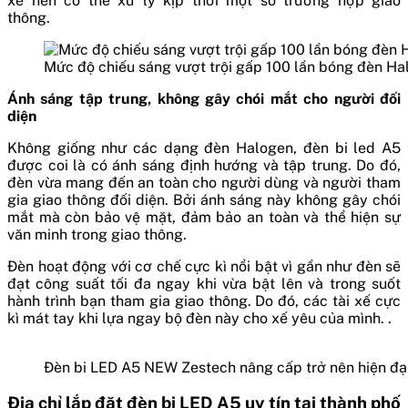
xe nên có thể xử lý kịp thời một số trường hợp giao
thông.
Mức độ chiếu sáng vượt trội gấp 100 lần bóng đèn Ha
Ánh sáng tập trung, không gây chói mắt cho người đối
diện
Không giống như các dạng đèn Halogen, đèn bi led A5
được coi là có ánh sáng định hướng và tập trung. Do đó,
đèn vừa mang đến an toàn cho người dùng và người tham
gia giao thông đối diện. Bởi ánh sáng này không gây chói
mắt mà còn bảo vệ mặt, đảm bảo an toàn và thể hiện sự
văn minh trong giao thông.
Đèn hoạt động với cơ chế cực kì nổi bật vì gần như đèn sẽ
đạt công suất tối đa ngay khi vừa bật lên và trong suốt
hành trình bạn tham gia giao thông. Do đó, các tài xế cực
kì mát tay khi lựa ngay bộ đèn này cho xế yêu của mình. .
Đèn bi LED A
5 NEW
Zestech nâng cấp trở nên hiện đạ
Địa chỉ lắp đặt đèn bi LED A5 uy tín tại thành phố