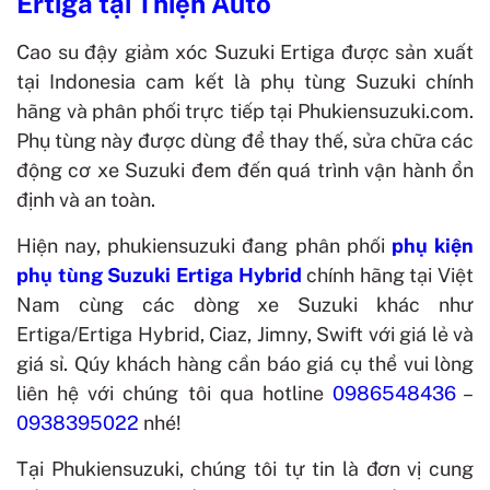
Ertiga
tại Thiện Auto
Cao su đậy giảm xóc Suzuki Ertiga được sản xuất
tại
Indonesia
cam kết là phụ tùng Suzuki chính
hãng và phân phối trực tiếp tại Phukiensuzuki.com.
Phụ tùng này được dùng để thay thế, sửa chữa các
động cơ xe Suzuki đem đến quá trình vận hành ổn
định và an toàn.
Hiện nay, phukiensuzuki đang phân phối
phụ kiện
phụ tùng Suzuki Ertiga Hybrid
chính hãng tại Việt
Nam cùng các dòng xe Suzuki khác như
Ertiga/Ertiga Hybrid, Ciaz, Jimny, Swift với giá lẻ và
giá sỉ. Qúy khách hàng cần báo giá cụ thể vui lòng
liên hệ với chúng tôi qua hotline
0986548436
–
0938395022
nhé!
Tại Phukiensuzuki, chúng tôi tự tin là đơn vị cung