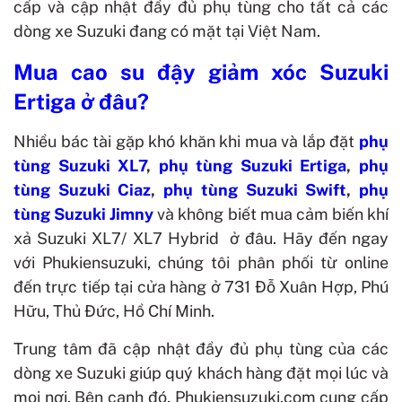
cấp và cập nhật đầy đủ phụ tùng cho tất cả các
dòng xe Suzuki đang có mặt tại Việt Nam.
Mua
cao su đậy giảm xóc Suzuki
Ertiga
ở đâu?
Nhiều bác tài gặp khó khăn khi mua và lắp đặt
phụ
tùng Suzuki XL7
,
phụ tùng Suzuki Ertiga
,
phụ
tùng Suzuki Ciaz
,
phụ tùng Suzuki Swift
,
phụ
tùng Suzuki Jimny
và không biết mua cảm biến khí
xả
Suzuki XL7/ XL7 Hybrid
ở đâu. Hãy đến ngay
với Phukiensuzuki, chúng tôi phân phối từ online
đến trực tiếp tại cửa hàng ở 731 Đỗ Xuân Hợp, Phú
Hữu, Thủ Đức, Hồ Chí Minh.
Trung tâm đã cập nhật đầy đủ phụ tùng của các
dòng xe Suzuki giúp quý khách hàng đặt mọi lúc và
mọi nơi. Bên cạnh đó, Phukiensuzuki.com cung cấp