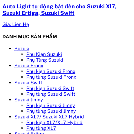
Auto Light tự động bật đèn cho Suzuki Xl7,
Suzuki Ertiga, Suzuki Swift
Giá: Liên Hệ
DANH MỤC SẢN PHẨM
Suzuki
Phụ Kiện Suzuki
Phụ Tùng Suzuki
Suzuki Fronx
Phụ kiện Suzuki Fronx
Phụ tùng Suzuki Fronx
Suzuki Swift
Phụ kiện Suzuki Swift
Phụ tùng Suzuki Swift
Suzuki Jimny
Phụ kiện Suzuki Jimny
Phụ tùng Suzuki Jimny
Suzuki XL7/ Suzuki XL7 Hybrid
Phụ kiện XL7/XL7 Hybrid
Phụ tùng XL7
Suzuki Ertiga