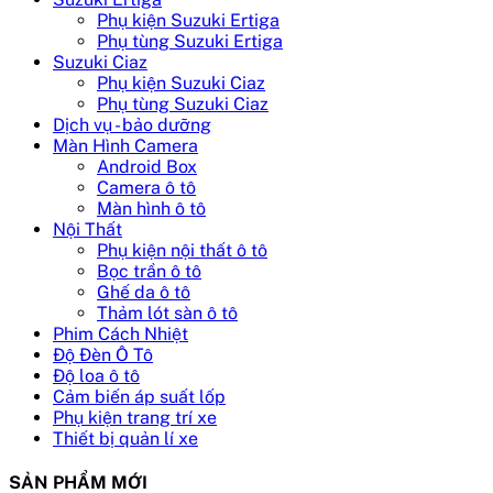
Phụ kiện Suzuki Ertiga
Phụ tùng Suzuki Ertiga
Suzuki Ciaz
Phụ kiện Suzuki Ciaz
Phụ tùng Suzuki Ciaz
Dịch vụ - bảo dưỡng
Màn Hình Camera
Android Box
Camera ô tô
Màn hình ô tô
Nội Thất
Phụ kiện nội thất ô tô
Bọc trần ô tô
Ghế da ô tô
Thảm lót sàn ô tô
Phim Cách Nhiệt
Độ Đèn Ô Tô
Độ loa ô tô
Cảm biến áp suất lốp
Phụ kiện trang trí xe
Thiết bị quản lí xe
SẢN PHẨM MỚI