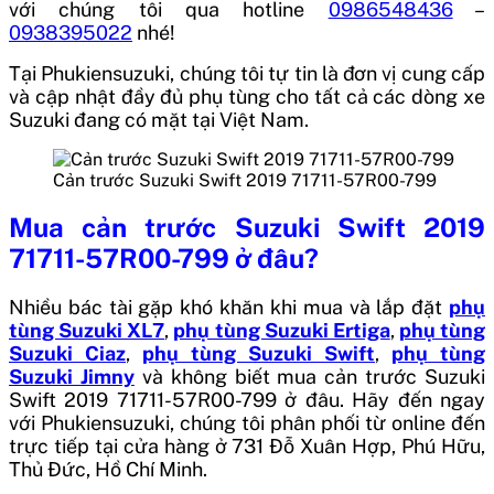
với chúng tôi qua hotline
0986548436
–
0938395022
nhé!
Tại Phukiensuzuki, chúng tôi tự tin là đơn vị cung cấp
và cập nhật đầy đủ phụ tùng cho tất cả các dòng xe
Suzuki đang có mặt tại Việt Nam.
Cản trước Suzuki Swift 2019 71711-57R00-799
Mua
cản trước Suzuki Swift 2019
71711-57R00-799
ở đâu?
Nhiều bác tài gặp khó khăn khi mua và lắp đặt
phụ
tùng Suzuki XL7
,
phụ tùng Suzuki Ertiga
,
phụ tùng
Suzuki Ciaz
,
phụ tùng Suzuki Swift
,
phụ tùng
Suzuki Jimny
và không biết mua
cản trước Suzuki
Swift 2019 71711-57R00-799
ở đâu. Hãy đến ngay
với Phukiensuzuki, chúng tôi phân phối từ online đến
trực tiếp tại cửa hàng ở 731 Đỗ Xuân Hợp, Phú Hữu,
Thủ Đức, Hồ Chí Minh.