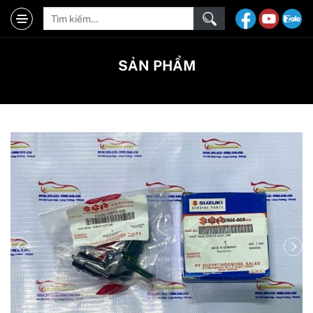
SẢN PHẨM