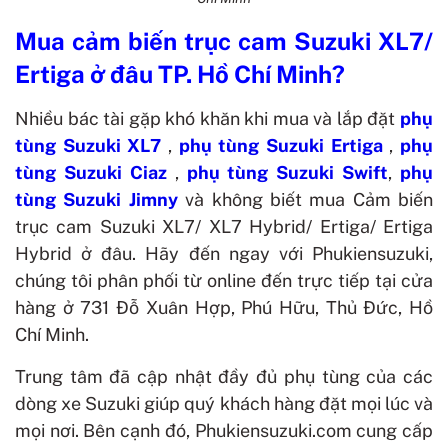
Mua cảm biến trục cam Suzuki XL7/
Ertiga ở đâu TP. Hồ Chí Minh
?
Nhiều bác tài gặp khó khăn khi mua và lắp đặt
phụ
tùng Suzuki XL7
,
phụ tùng Suzuki Ertiga
,
phụ
tùng Suzuki Ciaz
,
phụ tùng Suzuki Swift
,
phụ
tùng Suzuki Jimny
và không biết mua Cảm biến
trục cam Suzuki XL7/ XL7 Hybrid/ Ertiga/ Ertiga
Hybrid
ở đâu. Hãy đến ngay với Phukiensuzuki,
chúng tôi phân phối từ online đến trực tiếp tại cửa
hàng ở 731 Đỗ Xuân Hợp, Phú Hữu, Thủ Đức, Hồ
Chí Minh.
Trung tâm đã cập nhật đầy đủ phụ tùng của các
dòng xe Suzuki giúp quý khách hàng đặt mọi lúc và
mọi nơi. Bên cạnh đó, Phukiensuzuki.com cung cấp