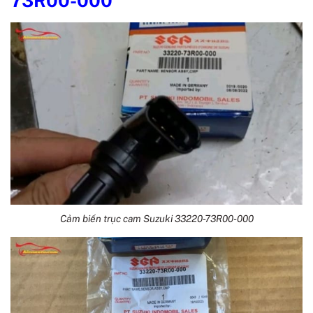
73R00-000
Cảm biến trục cam Suzuki 33220-73R00-000