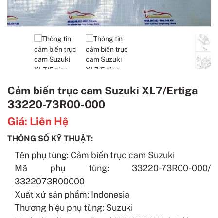
Cảm biến trục cam Suzuki XL7/Ertiga
33220-73R00-000
Giá:
Liên Hệ
THÔNG SỐ KỸ THUẬT:
Tên phụ tùng: Cảm biến trục cam Suzuki
Mã phụ tùng: 33220-73R00-000/
3322073R00000
Xuất xứ sản phẩm: Indonesia
Thương hiệu phụ tùng: Suzuki