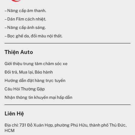
– Nâng cấp âm thanh.
– Dán Film cách nhiệt.
– Nâng cấp ánh sáng.
– Bọc ghế da, đổi màu nội thất.
Thiện Auto
Giới thiệu trung tâm chăm sóc xe
Đổi trả, Mua lại, Bảo hành
Hướng dẫn đặt hàng trực tuyến
Câu Hỏi Thường Gặp
Nhận thông tin khuyến mại hấp dẫn
Liên Hệ
Địa chỉ: 731 Đỗ Xuân Hợp, phường Phú Hữu, thành phố Thủ Đức,
HCM