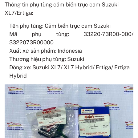
Thông tin phụ tùng cảm biến trục cam Suzuki
XL7/Ertiga
:
Tên phụ tùng: Cảm biến trục cam Suzuki
Mã phụ tùng: 33220-73R00-000/
3322073R00000
Xuất xứ sản phẩm: Indonesia
Thương hiệu phụ tùng: Suzuki
Dòng xe: Suzuki XL7/ XL7 Hybrid/ Ertiga/ Ertiga
Hybrid