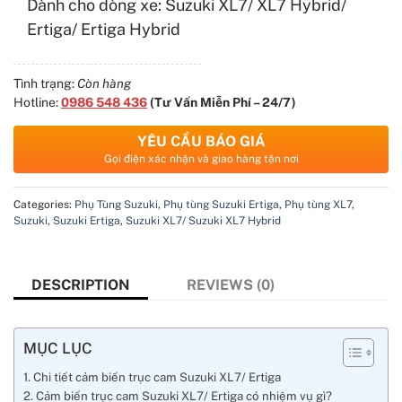
Dành cho dòng xe: Suzuki XL7/ XL7 Hybrid/
Ertiga/ Ertiga Hybrid
Tình trạng:
Còn hàng
Hotline:
0986 548 436
(Tư Vấn Miễn Phí – 24/7)
YÊU CẦU BÁO GIÁ
Gọi điện xác nhận và giao hàng tận nơi
Categories:
Phụ Tùng Suzuki
,
Phụ tùng Suzuki Ertiga
,
Phụ tùng XL7
,
Suzuki
,
Suzuki Ertiga
,
Suzuki XL7/ Suzuki XL7 Hybrid
DESCRIPTION
REVIEWS (0)
MỤC LỤC
Chi tiết cảm biến trục cam Suzuki XL7/ Ertiga
Cảm biến trục cam Suzuki XL7/ Ertiga có nhiệm vụ gì?