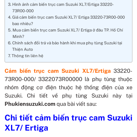
Hình ảnh cảm biến trục cam Suzuki XL7/Ertiga 33220-
73R00-000
Giá cảm biến trục cam Suzuki XL7/ Ertiga 33220-73R00-000
bao nhiêu?
Mua cảm biến trục cam Suzuki XL7/ Ertiga ở đâu TP. Hồ Chí
Minh?
Chính sách đổi trả và bảo hành khi mua phụ tùng Suzuki tại
Thiện Auto
Thông tin liên hệ
Cảm biến trục cam Suzuki XL7/Ertiga
33220-
73R00-000/ 3322073R00000 là phụ tùng thuộc
nhóm động cơ điện thuộc hệ thống điện của xe
Suzuki. Chi tiết về phụ tùng Suzuki này tại
Phukiensuzuki.com
qua bài viết sau:
Chi tiết cảm biến trục cam Suzuki
XL7/ Ertiga