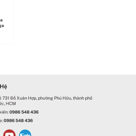
xe
ga
 Hệ
ỉ: 731 Đỗ Xuân Hợp, phường Phú Hữu, thành phố
ức, HCM
kiến:
0986 548 436
e:
0986 548 436