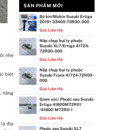
SẢN PHẨM MỚI
Bô bin/Mobin Suzuki Ertiga
2019+ 33400-73R00-000
Giá: Liên Hệ
Nắp chụp bụi ty phuộc
Suzuki XL7/Ertiga 41724-
72R00-000
ổi nhẹ
Giá: Liên Hệ
Nắp chụp bụi ty phuộc
ác biệt
Suzuki Fronx 41724-72R00-
000
Giá: Liên Hệ
D, nâng
Giảm xóc/ Phuộc sau Suzuki
Ertiga 41800M72R01
/41800-M72R0-1
Giá: Liên Hệ
là địa
Phuộc sau Suzuki XL7