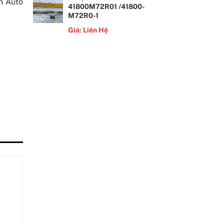
ện Auto
41800M72R01 /41800-
M72R0-1
Giá: Liên Hệ