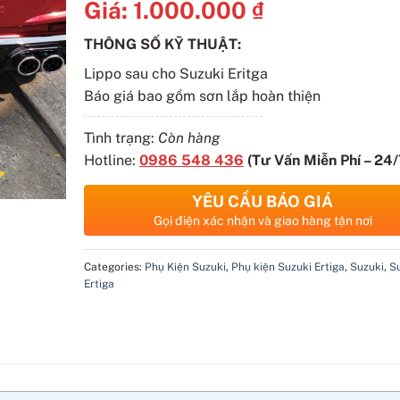
Giá:
1.000.000
₫
THÔNG SỐ KỸ THUẬT:
Lippo sau cho Suzuki Eritga
Báo giá bao gồm sơn lắp hoàn thiện
Tình trạng:
Còn hàng
Hotline:
0986 548 436
(Tư Vấn Miễn Phí – 24/
YÊU CẦU BÁO GIÁ
Gọi điện xác nhận và giao hàng tận nơi
Categories:
Phụ Kiện Suzuki
,
Phụ kiện Suzuki Ertiga
,
Suzuki
,
S
Ertiga