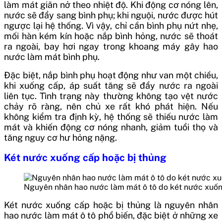
làm mát giãn nở theo nhiệt độ. Khi động cơ nóng lên,
nước sẽ đẩy sang bình phụ; khi nguội, nước được hút
ngược lại hệ thống. Vì vậy, chỉ cần bình phụ nứt nhẹ,
mối hàn kém kín hoặc nắp bình hỏng, nước sẽ thoát
ra ngoài, bay hơi ngay trong khoang máy gây hao
nước làm mát bình phụ.
Đặc biệt, nắp bình phụ hoạt động như van một chiều,
khi xuống cấp, áp suất tăng sẽ đẩy nước ra ngoài
liên tục. Tình trạng này thường không tạo vệt nước
chảy rõ ràng, nên chủ xe rất khó phát hiện. Nếu
không kiểm tra định kỳ, hệ thống sẽ thiếu nước làm
mát và khiến động cơ nóng nhanh, giảm tuổi thọ và
tăng nguy cơ hư hỏng nặng.
Két nước xuống cấp hoặc bị thủng
Nguyên nhân hao nước làm mát ô tô do két nước xuố
Két nước xuống cấp hoặc bị thủng là nguyên nhân
hao nước làm mát ô tô phổ biến, đặc biệt ở những xe