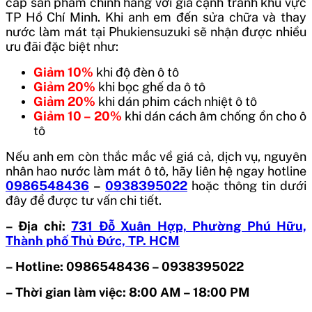
cấp sản phẩm chính hãng với giá cạnh tranh khu vực
TP Hồ Chí Minh. Khi anh em đến sửa chữa và thay
nước làm mát tại Phukiensuzuki sẽ nhận được nhiều
ưu đãi đặc biệt như:
Giảm 10%
khi độ đèn ô tô
Giảm 20%
khi bọc ghế da ô tô
Giảm 20%
khi dán phim cách nhiệt ô tô
Giảm 10 – 20%
khi dán cách âm chống ồn cho ô
tô
Nếu anh em còn thắc mắc về giá cả, dịch vụ, nguyên
nhân hao nước làm mát ô tô, hãy liên hệ ngay hotline
0986548436
–
0938395022
hoặc thông tin dưới
đây để được tư vấn chi tiết.
– Địa chỉ:
731 Đỗ Xuân Hợp, Phường Phú Hữu,
Thành phố Thủ Đức, TP. HCM
– Hotline:
0986548436 – 0938395022
– Thời gian làm việc:
8:00 AM – 18:00 PM