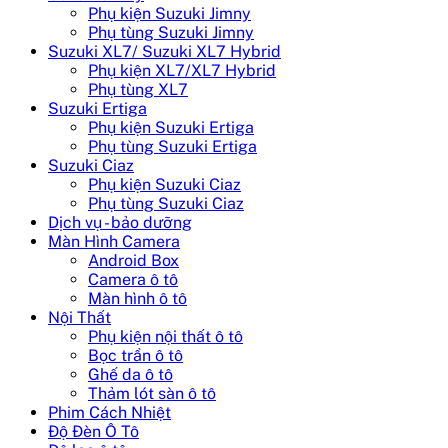
Phụ kiện Suzuki Jimny
Phụ tùng Suzuki Jimny
Suzuki XL7/ Suzuki XL7 Hybrid
Phụ kiện XL7/XL7 Hybrid
Phụ tùng XL7
Suzuki Ertiga
Phụ kiện Suzuki Ertiga
Phụ tùng Suzuki Ertiga
Suzuki Ciaz
Phụ kiện Suzuki Ciaz
Phụ tùng Suzuki Ciaz
Dịch vụ - bảo dưỡng
Màn Hình Camera
Android Box
Camera ô tô
Màn hình ô tô
Nội Thất
Phụ kiện nội thất ô tô
Bọc trần ô tô
Ghế da ô tô
Thảm lót sàn ô tô
Phim Cách Nhiệt
Độ Đèn Ô Tô