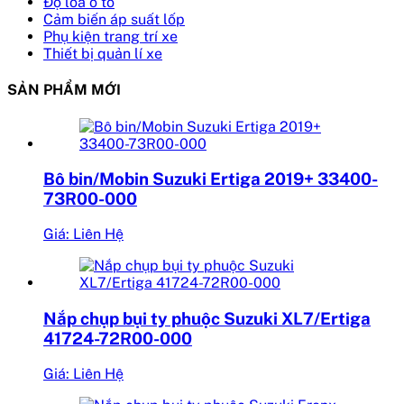
Độ loa ô tô
Cảm biến áp suất lốp
Phụ kiện trang trí xe
Thiết bị quản lí xe
SẢN PHẨM MỚI
Bô bin/Mobin Suzuki Ertiga 2019+ 33400-
73R00-000
Giá: Liên Hệ
Nắp chụp bụi ty phuộc Suzuki XL7/Ertiga
41724-72R00-000
Giá: Liên Hệ