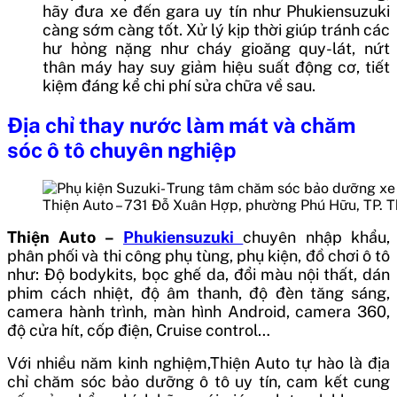
hãy đưa xe đến gara uy tín như Phukiensuzuki
càng sớm càng tốt. Xử lý kịp thời giúp tránh các
hư hỏng nặng như cháy gioăng quy-lát, nứt
thân máy hay suy giảm hiệu suất động cơ, tiết
kiệm đáng kể chi phí sửa chữa về sau.
Địa chỉ thay nước làm mát và chăm
sóc ô tô chuyên nghiệp
Thiện Auto – 731 Đỗ Xuân Hợp, phường Phú Hữu, TP. 
Thiện Auto –
Phukiensuzuki
chuyên nhập khẩu,
phân phối và thi công phụ tùng, phụ kiện, đồ chơi ô tô
như: Độ bodykits, bọc ghế da, đổi màu nội thất, dán
phim cách nhiệt, độ âm thanh, độ đèn tăng sáng,
camera hành trình, màn hình Android, camera 360,
độ cửa hít, cốp điện, Cruise control…
Với nhiều năm kinh nghiệm,Thiện Auto tự hào là địa
chỉ chăm sóc bảo dưỡng ô tô uy tín, cam kết cung