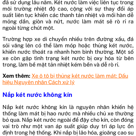
đã sử dụng lâu năm. Két nước làm việc liên tục trong
môi trường nhiệt độ cao, cộng với sự thay đổi áp
suất liên tục khiến các thanh tản nhiệt và mối hàn dễ
mỏng dần, giòn và nứt, nước làm mát sẽ rò rỉ ra
ngoài từng chút một.
Trường hợp xe di chuyển nhiều trên đường xấu, đá
sỏi văng lên có thể làm móp hoặc thủng két nước,
khiến nước thoát ra nhanh hơn bình thường. Một số
xe còn gặp tình trạng két nước bị oxy hóa từ bên
trong, làm bề mặt tản nhiệt kém bền và dễ rò rỉ.
Xem thêm:
Xe ô tô bị thủng két nước làm mát: Dấu
hiệu Nguyên nhân Cách xử lý
Nắp két nước không kín
Nắp két nước không kín là nguyên nhân khiến hệ
thống làm mát bị hao nước mà nhiều chủ xe thường
bỏ qua. Nắp két nước ngoài để đậy cho kín, còn đóng
vai trò như một van áp suất giúp duy trì áp lực ổn
định trong hệ thống. Khi nắp bị lão hóa, gioăng cao su