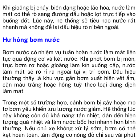
Khi gioăng bị cháy, biến dạng hoặc lão hóa, nước làm
mát có thể rò sang đường dầu hoặc lọt trực tiếp vào
buồng đốt. Lúc này, hệ thống sẽ tiêu hao nước rất
nhanh mà không để lại dấu hiệu rò rỉ bên ngoài.
Hư hỏng bơm nước
Bơm nước có nhiệm vụ tuần hoàn nước làm mát liên
tục qua động cơ và két nước. Khi phớt bơm bị mòn,
trục bơm rơ hoặc gioăng làm kín xuống cấp, nước
làm mát sẽ rò rỉ ra ngoài tại vị trí bơm. Dấu hiệu
thường thấy là khu vực gắn bơm xuất hiện vết ẩm,
cặn màu trắng hoặc hồng tuỳ theo loại dung dịch
làm mát.
Trong một số trường hợp, cánh bơm bị gãy hoặc mô
tơ bơm yếu khiến lưu lượng nước giảm. Hệ thống lúc
này không còn đủ khả năng tản nhiệt, dẫn đến hiện
tượng quá nhiệt và làm nước bốc hơi nhanh hơn bình
thường. Nếu chủ xe không xử lý sớm, bơm có thể
kẹt hoàn toàn, làm động cơ nóng đỏ chỉ sau vài phút