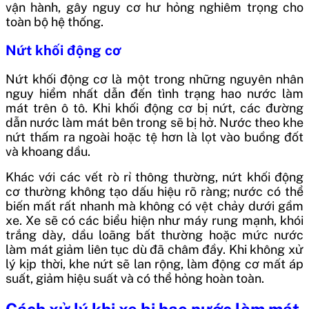
vận hành, gây nguy cơ hư hỏng nghiêm trọng cho
toàn bộ hệ thống.
Nứt khối động cơ
Nứt khối động cơ là một trong những nguyên nhân
nguy hiểm nhất dẫn đến tình trạng hao nước làm
mát trên ô tô. Khi khối động cơ bị nứt, các đường
dẫn nước làm mát bên trong sẽ bị hở. Nước theo khe
nứt thấm ra ngoài hoặc tệ hơn là lọt vào buồng đốt
và khoang dầu.
Khác với các vết rò rỉ thông thường, nứt khối động
cơ thường không tạo dấu hiệu rõ ràng; nước có thể
biến mất rất nhanh mà không có vệt chảy dưới gầm
xe. Xe sẽ có các biểu hiện như máy rung mạnh, khói
trắng dày, dầu loãng bất thường hoặc mức nước
làm mát giảm liên tục dù đã châm đầy. Khi không xử
lý kịp thời, khe nứt sẽ lan rộng, làm động cơ mất áp
suất, giảm hiệu suất và có thể hỏng hoàn toàn.
Cách xử lý khi xe bị hao nước làm mát