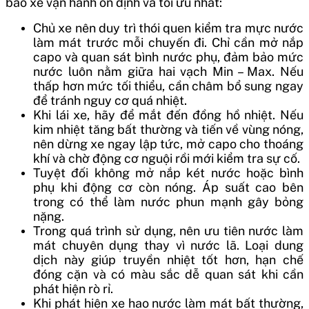
bảo xe vận hành ổn định và tối ưu nhất:
Chủ xe nên duy trì thói quen kiểm tra mực nước
làm mát trước mỗi chuyến đi. Chỉ cần mở nắp
capo và quan sát bình nước phụ, đảm bảo mức
nước luôn nằm giữa hai vạch Min – Max. Nếu
thấp hơn mức tối thiểu, cần châm bổ sung ngay
để tránh nguy cơ quá nhiệt.
Khi lái xe, hãy để mắt đến đồng hồ nhiệt. Nếu
kim nhiệt tăng bất thường và tiến về vùng nóng,
nên dừng xe ngay lập tức, mở capo cho thoáng
khí và chờ động cơ nguội rồi mới kiểm tra sự cố.
Tuyệt đối không mở nắp két nước hoặc bình
phụ khi động cơ còn nóng. Áp suất cao bên
trong có thể làm nước phun mạnh gây bỏng
nặng.
Trong quá trình sử dụng, nên ưu tiên nước làm
mát chuyên dụng thay vì nước lã. Loại dung
dịch này giúp truyền nhiệt tốt hơn, hạn chế
đóng cặn và có màu sắc dễ quan sát khi cần
phát hiện rò rỉ.
Khi phát hiện xe hao nước làm mát bất thường,