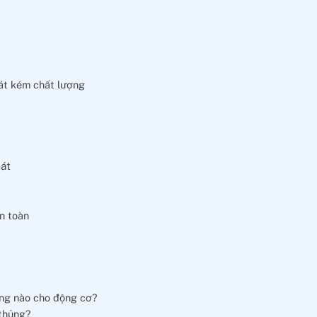
mát kém chất lượng
mát
n toàn
ọng nào cho động cơ?
 thủng?