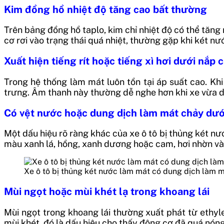
Kim đồng hồ nhiệt độ tăng cao bất thường
Trên bảng đồng hồ taplo, kim chỉ nhiệt độ có thể tăn
cơ rơi vào trạng thái quá nhiệt, thường gặp khi két n
Xuất hiện tiếng rít hoặc tiếng xì hơi dưới nắp 
Trong hệ thống làm mát luôn tồn tại áp suất cao. Khi k
trưng. Âm thanh này thường dễ nghe hơn khi xe vừa dừ
Có vệt nước hoặc dung dịch làm mát chảy dư
Một dấu hiệu rõ ràng khác của xe ô tô bị thủng két n
màu xanh lá, hồng, xanh dương hoặc cam, hơi nhờn và 
Xe ô tô bị thủng két nước làm mát có dung dịch làm 
Mùi ngọt hoặc mùi khét lạ trong khoang lái
Mùi ngọt trong khoang lái thường xuất phát từ ethyle
mùi khét, đó là dấu hiệu cho thấy động cơ đã quá nón