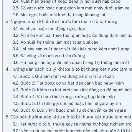
Xuất hiện tiếng rít hoặc tiếng xì hơi dưới nắp capo
Có vệt nước hoặc dung dịch làm mát chảy dưới gầm xe
Mùi ngọt hoặc mùi khét lạ trong khoang lái
Nguyên nhân khiến két nước làm mát ô tô bị thủng
Va chạm hoặc tác động ngoại lực
Ăn mòn kim loại theo thời gian hoặc do dung dịch làm 
Áp suất hệ thống làm mát tăng quá cao
Lỗi nhà sản xuất hoặc vật liệu két nước kém chất lượng
Đá văng và mảnh vụn trên đường
Hư hỏng các bộ phận liên quan trong hệ thống làm mát
Hướng dẫn cách xử lý khi xe ô tô bị thủng két nước làm 
Bước 1: Giữ bình tĩnh và dừng xe ở vị trí an toàn
Bước 2: Tắt động cơ và bật đèn cảnh báo nguy hiểm
Bước 3: Kiểm tra két nước sau khi động cơ đã nguội hoà
Bước 4: Vá tạm thời trong trường hợp khẩn cấp
Bước 5: Ưu tiên gọi cứu hộ hoặc liên hệ gara uy tín
Bước 6: Lưu ý khi buộc phải tự di chuyển xe đến gara
Câu hỏi thường gặp khi xe ô tô bị thủng két nước làm mát
Két nước ô tô bị thủng gây ra những hư hỏng nghiêm tr
Nên sử dụng loại nước làm mát nào khi két nước ô tô bị