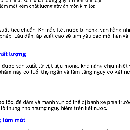
làm mát kém chất lượng gây ăn mòn kim loại
ất tiêu chuẩn. Khi nắp két nước bị hỏng, van hằng nh
phép. Lâu dần, áp suất cao sẽ làm yếu các mối hàn và 
chất lượng
 được sản xuất từ vật liệu mỏng, khả năng chịu nhiệ
 phẩm này có tuổi thọ ngắn và làm tăng nguy cơ két nướ
 tốc, đá dăm và mảnh vụn có thể bị bánh xe phía trước
ác lỗ thủng nhỏ nhưng nguy hiểm trên két nước.
g làm mát