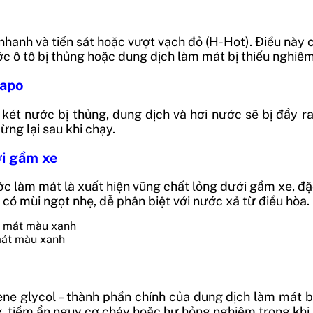
g nhanh và tiến sát hoặc vượt vạch đỏ (H-Hot). Điều nà
ước ô tô bị thủng hoặc dung dịch làm mát bị thiếu nghiê
capo
ét nước bị thủng, dung dịch và hơi nước sẽ bị đẩy ra ng
ng lại sau khi chạy.
ới gầm xe
ước làm mát là xuất hiện vũng chất lỏng dưới gầm xe, đ
có mùi ngọt nhẹ, dễ phân biệt với nước xả từ điều hòa.
mát màu xanh
ne glycol – thành phần chính của dung dịch làm mát bị
g, tiềm ẩn nguy cơ cháy hoặc hư hỏng nghiêm trọng khi 