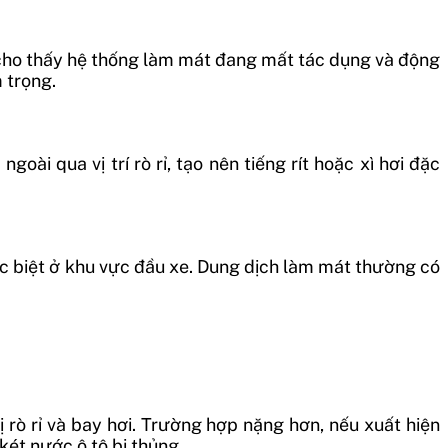
y cho thấy hệ thống làm mát đang mất tác dụng và động
m trọng.
oài qua vị trí rò rỉ, tạo nên tiếng rít hoặc xì hơi đặc
ặc biệt ở khu vực đầu xe. Dung dịch làm mát thường có
 rò rỉ và bay hơi. Trường hợp nặng hơn, nếu xuất hiện
két nước ô tô bị thủng.