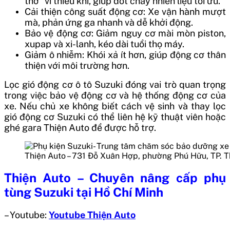
thở” vì thiếu khí, giúp đốt cháy nhiên liệu tối ưu.
Cải thiện công suất động cơ: Xe vận hành mượt
mà, phản ứng ga nhanh và dễ khởi động.
Bảo vệ động cơ: Giảm nguy cơ mài mòn piston,
xupap và xi-lanh, kéo dài tuổi thọ máy.
Giảm ô nhiễm: Khói xả ít hơn, giúp động cơ thân
thiện với môi trường hơn.
Lọc gió động cơ ô tô Suzuki đóng vai trò quan trọng
trong việc bảo vệ động cơ và hệ thống động cơ của
xe. Nếu chủ xe không biết cách vệ sinh và thay lọc
gió động cơ Suzuki có thể liên hệ kỹ thuật viên hoặc
ghé gara Thiện Auto để được hỗ trợ.
Thiện Auto – 731 Đỗ Xuân Hợp, phường Phú Hữu, TP. 
Thiện Auto – Chuyên nâng cấp phụ
tùng Suzuki tại Hồ Chí Minh
– Youtube:
Youtube Thiện Auto