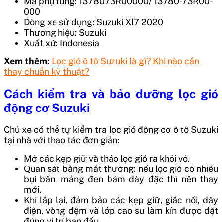
Mã phụ tùng: 1378073R00000/ 13780-73R00-
000
Dòng xe sử dụng: Suzuki Xl7 2020
Thương hiệu: Suzuki
Xuất xứ: Indonesia
Xem thêm:
Lọc gió ô tô Suzuki là gì? Khi nào cần
thay chuẩn kỹ thuật?
Cách kiểm tra và bảo dưỡng lọc gió
động cơ Suzuki
Chủ xe có thể tự kiểm tra lọc gió động cơ ô tô Suzuki
tại nhà với thao tác đơn giản:
Mở các kẹp giữ và tháo lọc gió ra khỏi vỏ.
Quan sát bằng mắt thường: nếu lọc gió có nhiều
bụi bẩn, mảng đen bám dày đặc thì nên thay
mới.
Khi lắp lại, đảm bảo các kẹp giữ, giắc nối, dây
điện, vòng đệm và lớp cao su làm kín được đặt
đúng vị trí ban đầu.