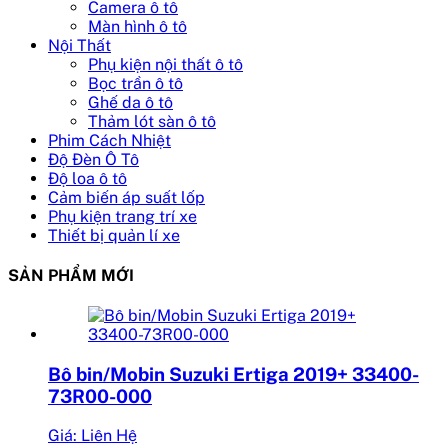
Camera ô tô
Màn hình ô tô
Nội Thất
Phụ kiện nội thất ô tô
Bọc trần ô tô
Ghế da ô tô
Thảm lót sàn ô tô
Phim Cách Nhiệt
Độ Đèn Ô Tô
Độ loa ô tô
Cảm biến áp suất lốp
Phụ kiện trang trí xe
Thiết bị quản lí xe
SẢN PHẨM MỚI
Bô bin/Mobin Suzuki Ertiga 2019+ 33400-
73R00-000
Giá: Liên Hệ