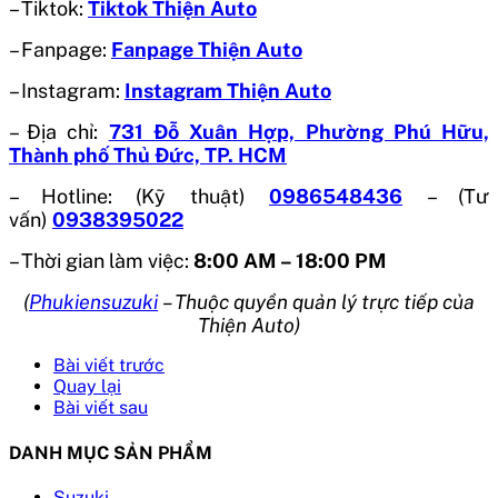
– Tiktok:
Tiktok Thiện Auto
– Fanpage:
Fanpage Thiện Auto
– Instagram:
Instagram Thiện Auto
– Địa chỉ:
731 Đỗ Xuân Hợp, Phường Phú Hữu,
Thành phố Thủ Đức, TP. HCM
– Hotline: (Kỹ thuật)
0986548436
– (Tư
vấn)
0938395022
– Thời gian làm việc:
8:00 AM – 18:00 PM
(
Phukiensuzuki
– Thuộc quyền quản lý trực tiếp của
Thiện Auto)
Bài viết trước
Quay lại
Bài viết sau
DANH MỤC SẢN PHẨM
Suzuki