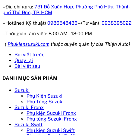
– Địa chỉ gara:
731 Đỗ Xuân Hợp, Phường Phú Hữu, Thành
phố Thủ Đức, TP. HCM
– Hotline:( Kỹ thuật)
0986548436
– (Tư vấn)
0938395022
– Thời gian làm việc:
8:00 AM – 18:00 PM
(
Phukiensuzuki.com
thuộc quyền quản lý của Thiện Auto)
Bài viết trước
Quay lại
Bài viết sau
DANH MỤC SẢN PHẨM
Suzuki
Phụ Kiện Suzuki
Phụ Tùng Suzuki
Suzuki Fronx
Phụ kiện Suzuki Fronx
Phụ tùng Suzuki Fronx
Suzuki Swift
Phụ kiện Suzuki Swift