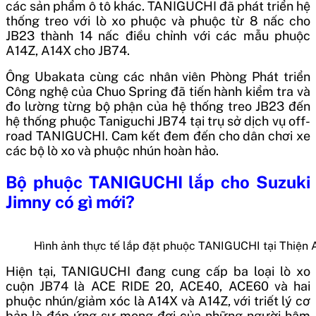
các sản phẩm ô tô khác. TANIGUCHI đã phát triển hệ
thống treo với lò xo phuộc và phuộc từ 8 nấc cho
JB23 thành 14 nấc điều chỉnh với các mẫu phuộc
A14Z, A14X cho JB74.
Ông Ubakata cùng các nhân viên Phòng Phát triển
Công nghệ của Chuo Spring đã tiến hành kiểm tra và
đo lường từng bộ phận của hệ thống treo JB23 đến
hệ thống phuộc Taniguchi JB74 tại trụ sở dịch vụ off-
road TANIGUCHI. Cam kết đem đến cho dân chơi xe
các bộ lò xo và phuộc nhún hoàn hảo.
Bộ phuộc TANIGUCHI lắp cho Suzuki
Jimny có gì mới?
Hình ảnh thực tế lắp đặt phuộc TANIGUCHI tại Thiện 
Hiện tại, TANIGUCHI đang cung cấp ba loại lò xo
cuộn JB74 là ACE RIDE 20, ACE40, ACE60 và hai
phuộc nhún/giảm xóc là A14X và A14Z, với triết lý cơ
bản là đáp ứng sự mong đợi của những người hâm