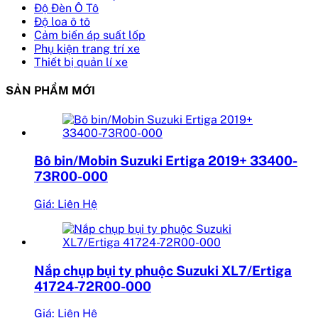
Độ Đèn Ô Tô
Độ loa ô tô
Cảm biến áp suất lốp
Phụ kiện trang trí xe
Thiết bị quản lí xe
SẢN PHẨM MỚI
Bô bin/Mobin Suzuki Ertiga 2019+ 33400-
73R00-000
Giá: Liên Hệ
Nắp chụp bụi ty phuộc Suzuki XL7/Ertiga
41724-72R00-000
Giá: Liên Hệ