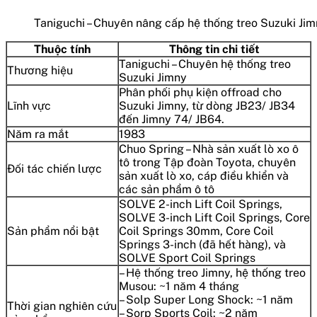
Taniguchi – Chuyên nâng cấp hệ thống treo Suzuki Ji
Thuộc tính
Thông tin chi tiết
Taniguchi – Chuyên hệ thống treo
Thương hiệu
Suzuki Jimny
Phân phối phụ kiện offroad cho
Lĩnh vực
Suzuki Jimny, từ dòng JB23/ JB34
đến Jimny 74/ JB64.
Năm ra mắt
1983
Chuo Spring – Nhà sản xuất lò xo ô
tô trong Tập đoàn Toyota, chuyên
Đối tác chiến lược
sản xuất lò xo, cáp điều khiển và
các sản phẩm ô tô
SOLVE 2-inch Lift Coil Springs,
SOLVE 3-inch Lift Coil Springs, Core
Sản phẩm nổi bật
Coil Springs 30mm, Core Coil
Springs 3-inch (đã hết hàng), và
SOLVE Sport Coil Springs
– Hệ thống treo Jimny, hệ thống treo
Musou: ~1 năm 4 tháng
– Solp Super Long Shock: ~1 năm
Thời gian nghiên cứu
– Sorp Sports Coil: ~2 năm