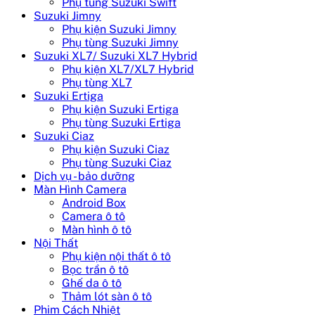
Phụ tùng Suzuki Swift
Suzuki Jimny
Phụ kiện Suzuki Jimny
Phụ tùng Suzuki Jimny
Suzuki XL7/ Suzuki XL7 Hybrid
Phụ kiện XL7/XL7 Hybrid
Phụ tùng XL7
Suzuki Ertiga
Phụ kiện Suzuki Ertiga
Phụ tùng Suzuki Ertiga
Suzuki Ciaz
Phụ kiện Suzuki Ciaz
Phụ tùng Suzuki Ciaz
Dịch vụ - bảo dưỡng
Màn Hình Camera
Android Box
Camera ô tô
Màn hình ô tô
Nội Thất
Phụ kiện nội thất ô tô
Bọc trần ô tô
Ghế da ô tô
Thảm lót sàn ô tô
Phim Cách Nhiệt