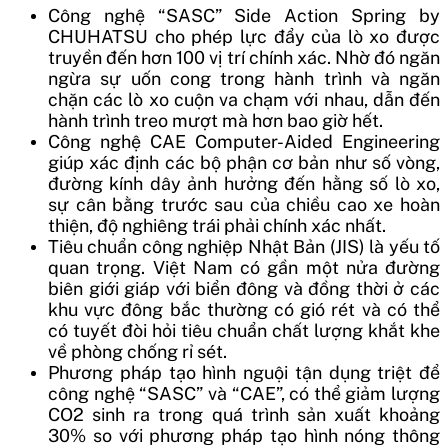
Công nghệ “SASC” Side Action Spring by
CHUHATSU cho phép lực đẩy của lò xo được
truyền đến hơn 100 vị trí chính xác. Nhờ đó ngăn
ngừa sự uốn cong trong hành trình và ngăn
chặn các lò xo cuộn va chạm với nhau, dẫn đến
hành trình treo mượt mà hơn bao giờ hết.
Công nghệ CAE Computer-Aided Engineering
giúp xác định các bộ phận cơ bản như số vòng,
đường kính dây ảnh hưởng đến hằng số lò xo,
sự cân bằng trước sau của chiều cao xe hoàn
thiện, độ nghiêng trái phải chính xác nhất.
Tiêu chuẩn công nghiệp Nhật Bản (JIS) là yếu tố
quan trọng. Việt Nam có gần một nửa đường
biên giới giáp với biển đông và đồng thời ở các
khu vực đông bắc thường có gió rét và có thể
có tuyết đòi hỏi tiêu chuẩn chất lượng khắt khe
về phòng chống rỉ sét.
Phương pháp tạo hình nguội tận dụng triệt để
công nghệ “SASC” và “CAE”, có thể giảm lượng
CO2 sinh ra trong quá trình sản xuất khoảng
30% so với phương pháp tạo hình nóng thông