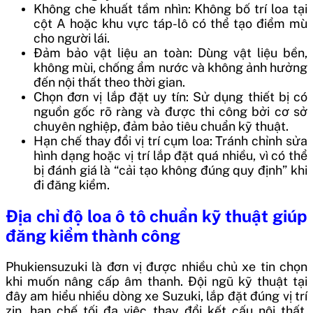
Không che khuất tầm nhìn: Không bố trí loa tại
cột A hoặc khu vực táp-lô có thể tạo điểm mù
cho người lái.
Đảm bảo vật liệu an toàn: Dùng vật liệu bền,
không mùi, chống ẩm nước và không ảnh hưởng
đến nội thất theo thời gian.
Chọn đơn vị lắp đặt uy tín: Sử dụng thiết bị có
nguồn gốc rõ ràng và được thi công bởi cơ sở
chuyên nghiệp, đảm bảo tiêu chuẩn kỹ thuật.
Hạn chế thay đổi vị trí cụm loa: Tránh chỉnh sửa
hình dạng hoặc vị trí lắp đặt quá nhiều, vì có thể
bị đánh giá là “cải tạo không đúng quy định” khi
đi đăng kiểm.
Địa chỉ độ loa ô tô chuẩn kỹ thuật giúp
đăng kiểm thành công
Phukiensuzuki là đơn vị được nhiều chủ xe tin chọn
khi muốn nâng cấp âm thanh. Đội ngũ kỹ thuật tại
đây am hiểu nhiều dòng xe Suzuki, lắp đặt đúng vị trí
zin, hạn chế tối đa việc thay đổi kết cấu nội thất.