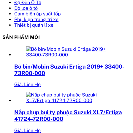
Độ Đèn Ô Tô
Độ loa ô tô
Cảm biến áp suất lốp
Phụ kiện trang trí xe
Thiết bị quản lí xe
SẢN PHẨM MỚI
Bô bin/Mobin Suzuki Ertiga 2019+ 33400-
73R00-000
Giá: Liên Hệ
Nắp chụp bụi ty phuộc Suzuki XL7/Ertiga
41724-72R00-000
Giá: Liên Hệ