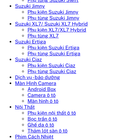
Phụ tùng Suzuki Swift
Suzuki Jimny
Phụ kiện Suzuki Jimny
Phụ tùng Suzuki Jimny
Suzuki XL7/ Suzuki XL7 Hybrid
Phụ kiện XL7/XL7 Hybrid
Phụ tùng XL7
Suzuki Ertiga
Phụ kiện Suzuki Ertiga
Phụ tùng Suzuki Ertiga
Suzuki Ciaz
Phụ kiện Suzuki Ciaz
Phụ tùng Suzuki Ciaz
Dịch vụ - bảo dưỡng
Màn Hình Camera
Android Box
Camera ô tô
Màn hình ô tô
Nội Thất
Phụ kiện nội thất ô tô
Bọc trần ô tô
Ghế da ô tô
Thảm lót sàn ô tô
Phim Cách Nhiệt