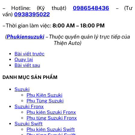
– Hotline: (Kỹ thuật)
0986548436
– (Tư
vấn)
0938395022
– Thời gian làm việc:
8:00 AM – 18:00 PM
(
Phukiensuzuki
– Thuộc quyền quản lý trực tiếp của
Thiện Auto)
Bài viết trước
Quay lại
Bài viết sau
DANH MỤC SẢN PHẨM
Suzuki
Phụ Kiện Suzuki
Phụ Tùng Suzuki
Suzuki Fronx
Phụ kiện Suzuki Fronx
Phụ tùng Suzuki Fronx
Suzuki Swift
Phụ kiện Suzuki Swift