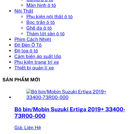
Màn hình ô tô
Nội Thất
Phụ kiện nội thất ô tô
Bọc trần ô tô
Ghế da ô tô
Thảm lót sàn ô tô
Phim Cách Nhiệt
Độ Đèn Ô Tô
Độ loa ô tô
Cảm biến áp suất lốp
Phụ kiện trang trí xe
Thiết bị quản lí xe
SẢN PHẨM MỚI
Bô bin/Mobin Suzuki Ertiga 2019+ 33400-
73R00-000
Giá: Liên Hệ