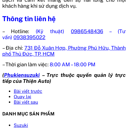
khách hàng khi sử dụng dịch vụ.
Thông tin liên hệ
– Hotline:
(Kỹ thuật)
0986548436
– (Tư
vấn)
0938395022
– Địa chỉ:
731 Đỗ Xuân Hợp, Phường Phú Hữu, Thành
phố Thủ Đức, TP. HCM
– Thời gian làm việc:
8:00 AM – 18:00 PM
(
Phukiensuzuki
– Trực thuộc quyền quản lý trực
tiếp của Thiện Auto)
Bài viết trước
Quay lại
Bài viết sau
DANH MỤC SẢN PHẨM
Suzuki