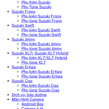
Phụ Kiện Suzuki
Phụ Tùng Suzuki
Suzuki Fronx
Phụ kiện Suzuki Fronx
Phụ tùng Suzuki Fronx
Suzuki Swift
Phụ kiện Suzuki Swift
Phụ tùng Suzuki Swift
Suzuki Jimny
Phụ kiện Suzuki Jimny
Phụ tùng Suzuki Jimny
Suzuki XL7/ Suzuki XL7 Hybrid
Phụ kiện XL7/XL7 Hybrid
Phụ tùng XL7
Suzuki Ertiga
Phụ kiện Suzuki Ertiga
Phụ tùng Suzuki Ertiga
Suzuki Ciaz
Phụ kiện Suzuki Ciaz
Phụ tùng Suzuki Ciaz
Dịch vụ - bảo dưỡng
Màn Hình Camera
Android Box
Camera ô tô