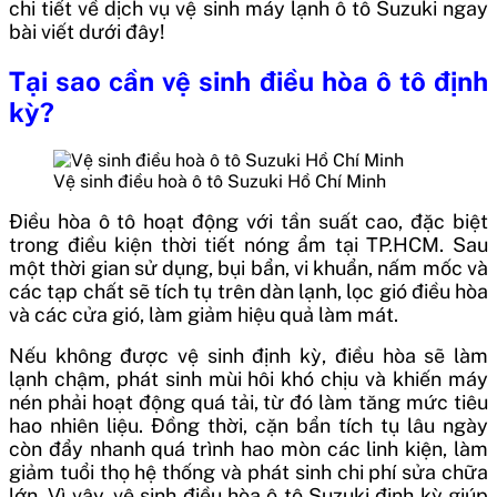
chi tiết về dịch vụ vệ sinh máy lạnh ô tô Suzuki ngay
bài viết dưới đây!
Tại sao cần vệ sinh điều hòa ô tô định
kỳ?
Vệ sinh điều hoà ô tô Suzuki Hồ Chí Minh
Điều hòa ô tô hoạt động với tần suất cao, đặc biệt
trong điều kiện thời tiết nóng ẩm tại TP.HCM. Sau
một thời gian sử dụng, bụi bẩn, vi khuẩn, nấm mốc và
các tạp chất sẽ tích tụ trên dàn lạnh, lọc gió điều hòa
và các cửa gió, làm giảm hiệu quả làm mát.
Nếu không được vệ sinh định kỳ, điều hòa sẽ làm
lạnh chậm, phát sinh mùi hôi khó chịu và khiến máy
nén phải hoạt động quá tải, từ đó làm tăng mức tiêu
hao nhiên liệu. Đồng thời, cặn bẩn tích tụ lâu ngày
còn đẩy nhanh quá trình hao mòn các linh kiện, làm
giảm tuổi thọ hệ thống và phát sinh chi phí sửa chữa
lớn. Vì vậy, vệ sinh điều hòa ô tô Suzuki định kỳ giúp