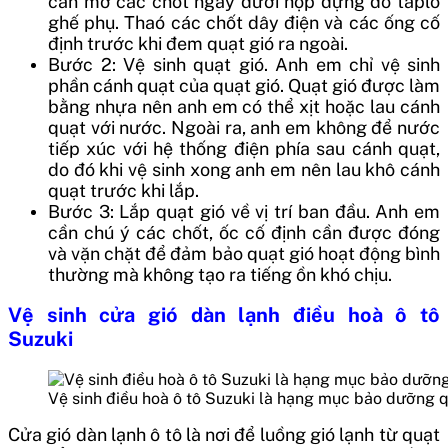
cần mở các chốt ngay dưới hộp đựng đồ taplo
ghế phụ. Thaó các chốt dây điện và các ống cố
định trước khi đem quạt gió ra ngoài.
Bước 2: Vệ sinh quạt gió. Anh em chỉ vệ sinh
phần cánh quạt của quạt gió. Quạt gió được làm
bằng nhựa nên anh em có thể xịt hoặc lau cánh
quạt với nước. Ngoài ra, anh em không để nước
tiếp xúc với hệ thống điện phía sau cánh quạt,
do đó khi vệ sinh xong anh em nên lau khô cánh
quạt trước khi lắp.
Bước 3: Lắp quạt gió về vị trí ban đầu. Anh em
cần chú ý các chốt, ốc cố định cần được đóng
và vặn chặt để đảm bảo quạt gió hoạt động bình
thường mà không tạo ra tiếng ồn khó chịu.
Vệ sinh cửa gió dàn lạnh điều hoà ô tô
Suzuki
Vệ sinh điều hoà ô tô Suzuki là hạng mục bảo dưỡng 
Cửa gió dàn lạnh ô tô là nơi để luồng gió lạnh từ quạt