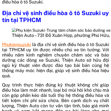
điều hòa ô tô Suzuki.
Địa chỉ vệ sinh điều hòa ô tô Suzuki uy
tín tại TPHCM
Thiện Auto – 731 Đỗ Xuân Hợp, phường Phú Hữu,
Phukiensuzuki
là địa chỉ vệ sinh điều hòa ô tô Suzuki
tại TPHCM uy tín được nhiều chủ xe tin tưởng. Với
nhiều năm kinh nghiệm chuyên chăm sóc và bảo
dưỡng các dòng xe Suzuki, Thiện Auto sở hữu đội
ngũ kỹ thuật viên được đào tạo bài bản cùng hệ
thống máy móc hiện đại, giúp vệ sinh điều hòa hiệu
quả.
Quy trình thực hiện đúng kỹ thuật không chỉ giúp
điều hòa làm mát nhanh, loại bỏ mùi hôi khó chịu mà
còn góp phần kéo dài tuổi thọ hệ thống điều hòa và
tiết kiệm chi phí sửa chữa. Bên cạnh dịch vụ chất
lượng, Thiện Auto còn tư vấn tận tình, báo giá minh
bạch và cam kết mang đến sự hài lòng cho mọi