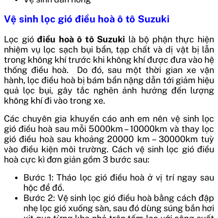
Vệ sinh lọc gió điều hoà ô tô Suzuki
Lọc gió
điều hoà ô tô Suzuki
là bộ phận thực hiện
nhiệm vụ lọc sạch bụi bẩn, tạp chất và dị vật bị lẫn
trong không khí trước khi không khí được đưa vào hệ
thống điều hoà.
Do đó, sau một thời gian xe vận
hành, lọc điều hoà bị bám bẩn nặng dẫn tới giảm hiệu
quả lọc bụi, gây tắc nghẽn ảnh hưởng đến lượng
không khí đi vào trong xe.
Các chuyên gia khuyến cáo anh em nên vệ sinh lọc
gió điều hoà sau mỗi 5000km – 10000km và thay lọc
gió điều hoà sau khoảng 20000 km – 30000km tuỳ
vào điều kiện môi trường.
Cách vệ sinh lọc gió điều
hoà cực kì đơn giản gồm 3 bước sau:
Bước 1: Tháo lọc gió điều hoà ở vị trí ngay sau
hộc để đồ.
Bước 2: Vệ sinh lọc gió điều hoà bằng cách đập
nhẹ lọc gió xuống sàn, sau đó dùng súng bắn hơi