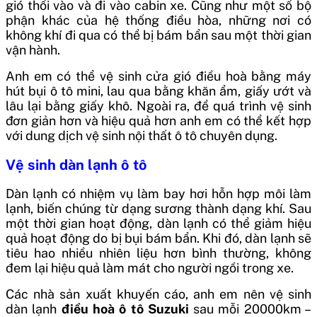
gió thổi vào và đi vào cabin xe. Cũng như một số bộ
phận khác của hệ thống điều hòa, những nơi có
không khí đi qua có thể bị bám bẩn sau một thời gian
vận hành.
Anh em có thể vệ sinh cửa gió điều hoà bằng máy
hút bụi ô tô mini, lau qua bằng khăn ẩm, giấy ướt và
lâu lại bằng giấy khô.
Ngoài ra, để quá trình vệ sinh
đơn giản hơn và hiệu quả hơn anh em có thể kết hợp
với dung dịch vệ sinh nội thất ô tô chuyên dụng.
Vệ sinh dàn lạnh ô tô
Dàn lạnh có nhiệm vụ làm bay hơi hỗn hợp môi làm
lạnh, biến chúng từ dạng sương thành dạng khí. Sau
một thời gian hoạt động, dàn lạnh có thể giảm hiệu
quả hoạt động do bị bụi bám bẩn. Khi đó, dàn lạnh sẽ
tiêu hao nhiều nhiên liệu hơn bình thường, không
đem lại hiệu quả làm mát cho người ngồi trong xe.
Các nhà sản xuất khuyến cáo, anh em nên vệ sinh
dàn lạnh
điều hoà ô tô Suzuki
sau mỗi 20000km –