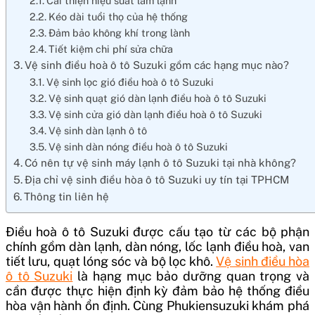
Cải thiện hiệu suất làm lạnh
Kéo dài tuổi thọ của hệ thống
Đảm bảo không khí trong lành
Tiết kiệm chi phí sửa chữa
Vệ sinh điều hoà ô tô Suzuki gồm các hạng mục nào?
Vệ sinh lọc gió điều hoà ô tô Suzuki
Vệ sinh quạt gió dàn lạnh điều hoà ô tô Suzuki
Vệ sinh cửa gió dàn lạnh điều hoà ô tô Suzuki
Vệ sinh dàn lạnh ô tô
Vệ sinh dàn nóng điều hoà ô tô Suzuki
Có nên tự vệ sinh máy lạnh ô tô Suzuki tại nhà không?
Địa chỉ vệ sinh điều hòa ô tô Suzuki uy tín tại TPHCM
Thông tin liên hệ
Điều hoà ô tô Suzuki
được cấu tạo từ các bộ phận
chính gồm dàn lạnh, dàn nóng, lốc lạnh điều hoà, van
tiết lưu, quạt lóng sóc và bộ lọc khô.
Vệ sinh điều hòa
ô tô Suzuki
là hạng mục bảo dưỡng quan trọng và
cần được thực hiện định kỳ đảm bảo hệ thống điều
hòa vận hành ổn định. Cùng Phukiensuzuki khám phá