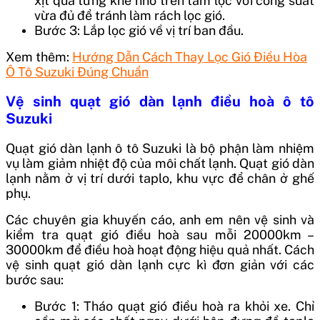
xịt qua từng khe nhỏ trên tấm lọc với công suất
vừa đủ để tránh làm rách lọc gió.
Bước 3: Lắp lọc gió về vị trí ban đầu.
Xem thêm:
Hướng Dẫn Cách Thay Lọc Gió Điều Hòa
Ô Tô Suzuki Đúng Chuẩn
Vệ sinh quạt gió dàn lạnh điều hoà ô tô
Suzuki
Quạt gió dàn lạnh ô tô Suzuki là bộ phận làm nhiệm
vụ làm giảm nhiệt độ của môi chất lạnh. Quạt gió dàn
lạnh nằm ở vị trí dưới taplo, khu vực để chân ở ghế
phụ.
Các chuyên gia khuyến cáo, anh em nên vệ sinh và
kiểm tra quạt gió điều hoà sau mỗi 20000km –
30000km để điều hoà hoạt động hiệu quả nhất.
Cách
vệ sinh quạt gió dàn lạnh cực kì đơn giản với các
bước sau:
Bước 1: Tháo quạt gió điều hoà ra khỏi xe. Chỉ