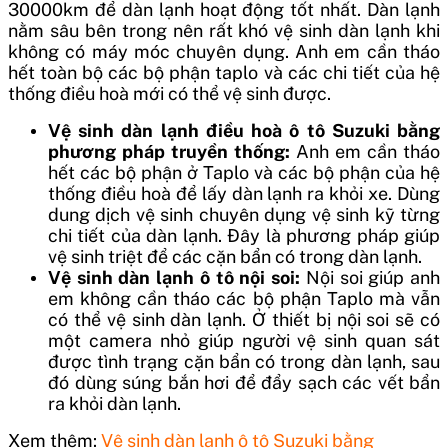
30000km để dàn lạnh hoạt động tốt nhất.
Dàn lạnh
nằm sâu bên trong nên rất khó vệ sinh dàn lạnh khi
không có máy móc chuyên dụng. Anh em cần tháo
hết toàn bộ các bộ phận taplo và các chi tiết của hệ
thống điều hoà mới có thể vệ sinh được.
Vệ sinh dàn lạnh điều hoà ô tô Suzuki
bằng
phương pháp truyền thống:
Anh em cần tháo
hết các bộ phận ở Taplo và các bộ phận của hệ
thống điều hoà để lấy dàn lạnh ra khỏi xe. Dùng
dung dịch vệ sinh chuyên dụng vệ sinh kỹ từng
chi tiết của dàn lạnh. Đây là phương pháp giúp
vệ sinh triệt để các cặn bẩn có trong dàn lạnh.
Vệ sinh dàn lạnh ô tô nội soi:
Nội soi giúp anh
em không cần tháo các bộ phận Taplo mà vẫn
có thể vệ sinh dàn lạnh. Ở thiết bị nội soi sẽ có
một camera nhỏ giúp người vệ sinh quan sát
được tình trạng cặn bẩn có trong dàn lạnh, sau
đó dùng súng bắn hơi để đẩy sạch các vết bẩn
ra khỏi dàn lạnh.
Xem thêm:
Vệ sinh dàn lạnh ô tô Suzuki bằng