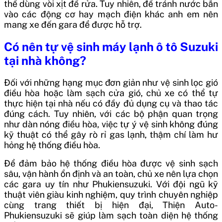
thể dùng vòi xịt để rửa. Tuy nhiên, để tránh nước bắn
vào các động cơ hay mạch điện khác anh em nên
mang xe đến gara để được hỗ trợ.
Có nên tự vệ sinh máy lạnh ô tô Suzuki
tại nhà không?
Đối với những hạng mục đơn giản như vệ sinh lọc gió
điều hòa hoặc làm sạch cửa gió, chủ xe có thể tự
thực hiện tại nhà nếu có đầy đủ dụng cụ và thao tác
đúng cách. Tuy nhiên, với các bộ phận quan trọng
như dàn nóng điều hòa, việc tự ý vệ sinh không đúng
kỹ thuật có thể gây rò rỉ gas lạnh, thậm chí làm hư
hỏng hệ thống điều hòa.
Để đảm bảo hệ thống điều hòa được vệ sinh sạch
sâu, vận hành ổn định và an toàn, chủ xe nên lựa chọn
các gara uy tín như Phukiensuzuki. Với đội ngũ kỹ
thuật viên giàu kinh nghiệm, quy trình chuyên nghiệp
cùng trang thiết bị hiện đại, Thiện Auto-
Phukiensuzuki sẽ giúp làm sạch toàn diện hệ thống