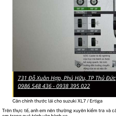
Cân chỉnh thước lái cho suzuki XL7 / Ertiga
Trên thực tế, anh em nên thường xuyên kiểm tra và c
em trong quá trình vận hành xe.