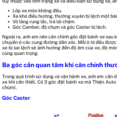
tùy thuộc vào tình trạng xe và điều kiện sử dụng xe, 
Lốp xe mòn không đều.
Xe khó điều hướng, thường xuyên bị lệch một bê
Vô lăng rung lắc, trả lái chậm.
Góc Camber, độ chụm và góc Caster bị lệch.
Ngoài ra, anh em nên cân chỉnh góc đặt bánh xe sau k
chuyển ở các cung đường dằn xóc. Mỗi ô tô đều được n
xe bị sai lệch sẽ ảnh hưởng đến độ êm của xe, độ mòn
cùng quan trọng.
Ba góc cần quan tâm khi cân chỉnh thư
Trong quá trình sử dụng và vận hành xe, anh em cần du
xe khi cần thiết. Có 3 góc đặt bánh xe mà Thiện Auto
chùm).
Góc Caster