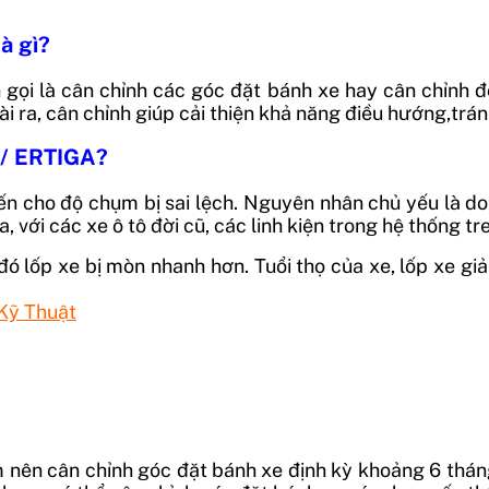
à gì?
 gọi là cân chỉnh các góc đặt bánh xe hay cân chỉnh đ
ài ra, cân chỉnh giúp cải thiện khả năng điều hướng,trá
L7/ ERTIGA?
ến cho độ chụm bị sai lệch. Nguyên nhân chủ yếu là d
với các xe ô tô đời cũ, các linh kiện trong hệ thống tre
đó lốp xe bị mòn nhanh hơn. Tuổi thọ của xe, lốp xe g
Kỹ Thuật
m nên cân chỉnh góc đặt bánh xe định kỳ khoảng 6 thá