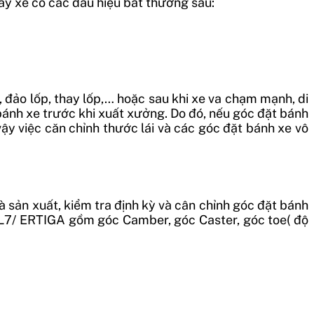
ấy xe có các dấu hiệu bất thường sau:
 đảo lốp, thay lốp,… hoặc sau khi xe va chạm mạnh, di
bánh xe trước khi xuất xưởng. Do đó, nếu góc đặt bánh
ậy việc căn chỉnh thước lái và các góc đặt bánh xe vô
à sản xuất, kiểm tra định kỳ và cân chỉnh góc đặt bánh
i XL7/ ERTIGA gồm góc Camber, góc Caster, góc toe( độ