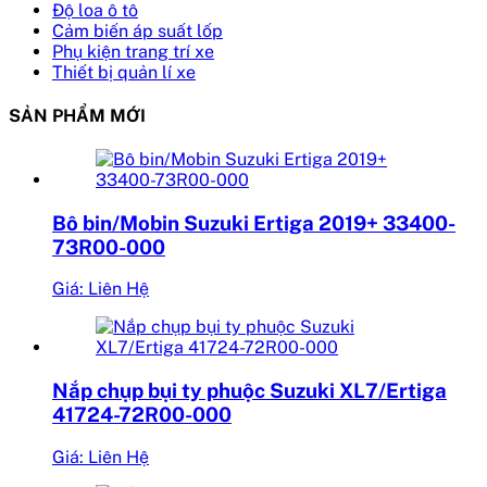
Độ loa ô tô
Cảm biến áp suất lốp
Phụ kiện trang trí xe
Thiết bị quản lí xe
SẢN PHẨM MỚI
Bô bin/Mobin Suzuki Ertiga 2019+ 33400-
73R00-000
Giá: Liên Hệ
Nắp chụp bụi ty phuộc Suzuki XL7/Ertiga
41724-72R00-000
Giá: Liên Hệ