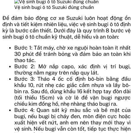
Vệ sinh bugi ô tô Suzuki đúng chuẩn
Để đảm bảo động cơ xe Suzuki luôn hoạt động ổn
định và tiết kiệm nhiên liệu, việc vệ sinh bugi ô tô định
kỳ là bước cần thiết. Dưới đây là quy trình 8 bước vệ
sinh bugi ô tô chuẩn kỹ thuật, dễ hiểu và an toàn:
Bước 1: Tắt máy, chờ xe nguội hoàn toàn ít nhất
30 phút để tránh bỏng và đảm bảo an toàn khi
thao tác.
Bước 2: Mở nắp capo, xác định vị trí bugi,
thường nằm ngay trên nắp quy lát.
Bước 3: Tháo 4 ốc cố định bô-bin bằng đầu
khẩu 10, rút nhẹ các giắc cắm nhựa và lấy bô-
bin ra. Sau đó, dùng khẩu 16 kết hợp tay đòn dài
(tối thiểu 15cm) và cờ lê để vặn bugi ngược
chiều kim đồng hồ, nhẹ nhàng tháo bugi ra.
Bước 4: Quan sát kỹ màu sắc và bề mặt của
bugi, nếu bugi bị cháy đen, mòn điện cực hoặc
xuất hiện vết nứt, anh em nên thay mới thay vì
vệ sinh. Nếu bugi vẫn còn tốt, tiếp tục thực hiện