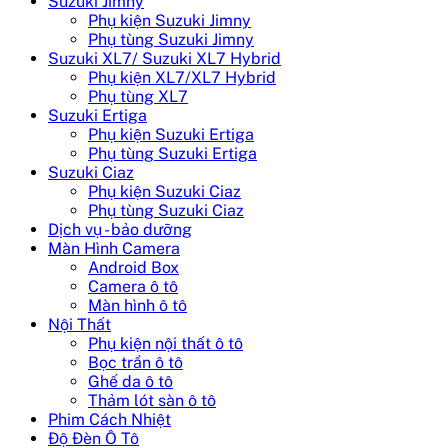
Suzuki Jimny
Phụ kiện Suzuki Jimny
Phụ tùng Suzuki Jimny
Suzuki XL7/ Suzuki XL7 Hybrid
Phụ kiện XL7/XL7 Hybrid
Phụ tùng XL7
Suzuki Ertiga
Phụ kiện Suzuki Ertiga
Phụ tùng Suzuki Ertiga
Suzuki Ciaz
Phụ kiện Suzuki Ciaz
Phụ tùng Suzuki Ciaz
Dịch vụ - bảo dưỡng
Màn Hình Camera
Android Box
Camera ô tô
Màn hình ô tô
Nội Thất
Phụ kiện nội thất ô tô
Bọc trần ô tô
Ghế da ô tô
Thảm lót sàn ô tô
Phim Cách Nhiệt
Độ Đèn Ô Tô