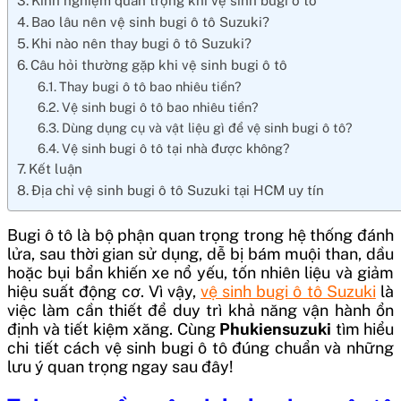
Kinh nghiệm quan trọng khi vệ sinh bugi ô tô
Bao lâu nên vệ sinh bugi ô tô Suzuki?
Khi nào nên thay bugi ô tô Suzuki?
Câu hỏi thường gặp khi vệ sinh bugi ô tô
Thay bugi ô tô bao nhiêu tiền?
Vệ sinh bugi ô tô bao nhiêu tiền?
Dùng dụng cụ và vật liệu gì để vệ sinh bugi ô tô?
Vệ sinh bugi ô tô tại nhà được không?
Kết luận
Địa chỉ vệ sinh bugi ô tô Suzuki tại HCM uy tín
Bugi ô tô là bộ phận quan trọng trong hệ thống đánh
lửa, sau thời gian sử dụng, dễ bị bám muội than, dầu
hoặc bụi bẩn khiến xe nổ yếu, tốn nhiên liệu và giảm
hiệu suất động cơ. Vì vậy,
vệ sinh bugi ô tô Suzuki
là
việc làm cần thiết để duy trì khả năng vận hành ổn
định và tiết kiệm xăng. Cùng
Phukiensuzuki
tìm hiểu
chi tiết cách vệ sinh bugi ô tô đúng chuẩn và những
lưu ý quan trọng ngay sau đây!