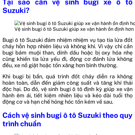
Tại sao cần vệ sinh bugi xe ô tô
Suzuki?
Vệ sinh bugi ô tô Suzuki giúp xe vận hành ổn định hơn
Bugi ô tô Suzuki đảm nhiệm nhiệm vụ tạo tia lửa đốt
cháy hỗn hợp nhiên liệu và không khí. Vì vậy chỉ cần
bugi bám muội than, dính dầu hoặc bị oxy hóa nhẹ
cũng khiến tia lửa yếu đi, động cơ đánh lửa không
đều, xe nổ giật hoặc tốn xăng hơn bình thường.
Khi bugi bị bẩn, quá trình đốt cháy diễn ra không
hoàn toàn, dẫn đến giảm công suất và tăng khí thải
độc hại. Do đó, vệ sinh bugi ô tô định kỳ giúp xe vận
hành êm ái, tiết kiệm nhiên liệu và kéo dài tuổi thọ
động cơ và hạn chế hỏng hóc tốn kém về sau.
Cách vệ sinh bugi ô tô Suzuki theo quy
trình chuẩn