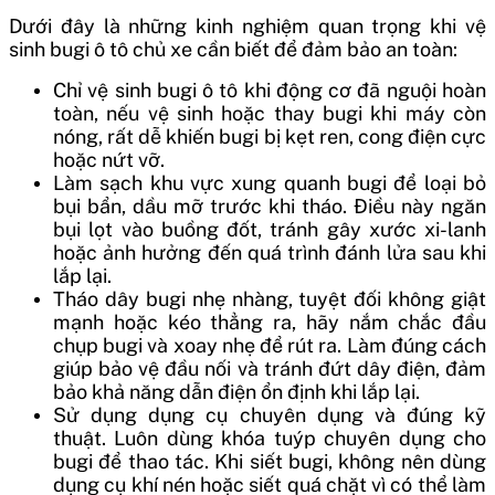
Dưới đây là những kinh nghiệm quan trọng khi vệ
sinh bugi ô tô chủ xe cần biết để đảm bảo an toàn:
Chỉ vệ sinh bugi ô tô khi động cơ đã nguội hoàn
toàn, nếu vệ sinh hoặc thay bugi khi máy còn
nóng, rất dễ khiến bugi bị kẹt ren, cong điện cực
hoặc nứt vỡ.
Làm sạch khu vực xung quanh bugi để loại bỏ
bụi bẩn, dầu mỡ trước khi tháo. Điều này ngăn
bụi lọt vào buồng đốt, tránh gây xước xi-lanh
hoặc ảnh hưởng đến quá trình đánh lửa sau khi
lắp lại.
Tháo dây bugi nhẹ nhàng, tuyệt đối không giật
mạnh hoặc kéo thẳng ra, hãy nắm chắc đầu
chụp bugi và xoay nhẹ để rút ra. Làm đúng cách
giúp bảo vệ đầu nối và tránh đứt dây điện, đảm
bảo khả năng dẫn điện ổn định khi lắp lại.
Sử dụng dụng cụ chuyên dụng và đúng kỹ
thuật. Luôn dùng khóa tuýp chuyên dụng cho
bugi để thao tác. Khi siết bugi, không nên dùng
dụng cụ khí nén hoặc siết quá chặt vì có thể làm