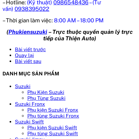
– Hotline:
(Kỹ thuật)
0986548436
– (Tư
vấn)
0938395022
– Thời gian làm việc:
8:00 AM – 18:00 PM
(
Phukiensuzuki
– Trực thuộc quyền quản lý trực
tiếp của Thiện Auto)
Bài viết trước
Quay lại
Bài viết sau
DANH MỤC SẢN PHẨM
Suzuki
Phụ Kiện Suzuki
Phụ Tùng Suzuki
Suzuki Fronx
Phụ kiện Suzuki Fronx
Phụ tùng Suzuki Fronx
Suzuki Swift
Phụ kiện Suzuki Swift
Phụ tùng Suzuki Swift