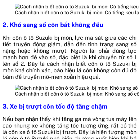
Cách nhận biết côn ô tô Suzuki bị mòn: Có tiếng kêu l
2.
Khó sang số côn bắt không đều
Khi côn ô tô Suzuki bị mòn, lực ma sát giữa các chi
tiết truyền động giảm, dẫn đến tình trạng sang số
nặng hoặc không mượt. Người lái phải dùng lực
mạnh hơn để vào số, đặc biệt là khi chuyển từ số 1
lên số 2. Đây là cách nhận biết côn ô tô Suzuki bị
mòn khá chính xác, báo hiệu lá côn không còn đủ độ
bám để truyền mô-men xoắn hiệu quả.
Cách nhận biết côn ô tô Suzuki bị mòn: Khó sang số c
3. Xe bị trượt côn tốc độ tăng chậm
Nếu bạn nhận thấy khi tăng ga mà vòng tua máy lên
cao nhưng xe không tăng tốc tương ứng, rất có thể
lá côn xe ô tô Suzuki bị trượt. Đây là hiện tượng mòn
lá côn ô tô Suzuki phổ biến, thường xuất hiện khi bề