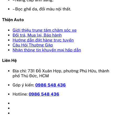
– Bọc ghế da, đổi màu nội thất.
Thiện Auto
Giới thiệu trung tâm chăm sóc xe
Đổi trả, Mua lại, Bảo hành
Hướng dẫn đặt hàng trực tuyến
Câu Hỏi Thường Gặp
Nhận thông tin khuyến mại hấp dẫn
Liên Hệ
Địa chỉ: 731 Đỗ Xuân Hợp, phường Phú Hữu, thành
phố Thủ Đức, HCM
Góp ý kiến:
0986 548 436
Hotline:
0986 548 436