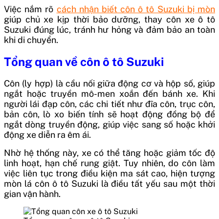
Việc nắm rõ
cách nhận biết côn ô tô Suzuki bị mòn
giúp chủ xe kịp thời bảo dưỡng, thay côn xe ô tô
Suzuki đúng lúc, tránh hư hỏng và đảm bảo an toàn
khi di chuyển.
Tổng quan về côn ô tô Suzuki
Côn (ly hợp) là cầu nối giữa động cơ và hộp số, giúp
ngắt hoặc truyền mô-men xoắn đến bánh xe. Khi
người lái đạp côn, các chi tiết như đĩa côn, trục côn,
bản côn, lò xo biến tính sẽ hoạt động đồng bộ để
ngắt dòng truyền động, giúp việc sang số hoặc khởi
động xe diễn ra êm ái.
Nhờ hệ thống này, xe có thể tăng hoặc giảm tốc độ
linh hoạt, hạn chế rung giật. Tuy nhiên, do côn làm
việc liên tục trong điều kiện ma sát cao, hiện tượng
mòn lá côn ô tô Suzuki là điều tất yếu sau một thời
gian vận hành.