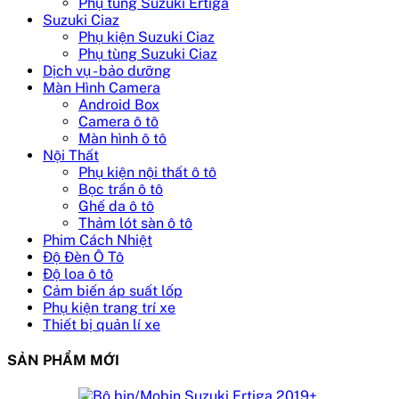
Phụ tùng Suzuki Ertiga
Suzuki Ciaz
Phụ kiện Suzuki Ciaz
Phụ tùng Suzuki Ciaz
Dịch vụ - bảo dưỡng
Màn Hình Camera
Android Box
Camera ô tô
Màn hình ô tô
Nội Thất
Phụ kiện nội thất ô tô
Bọc trần ô tô
Ghế da ô tô
Thảm lót sàn ô tô
Phim Cách Nhiệt
Độ Đèn Ô Tô
Độ loa ô tô
Cảm biến áp suất lốp
Phụ kiện trang trí xe
Thiết bị quản lí xe
SẢN PHẨM MỚI