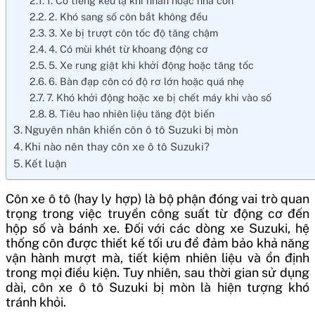
1. Có tiếng kêu lạ khi nhấn hoặc nhả côn
2. Khó sang số côn bắt không đều
3. Xe bị trượt côn tốc độ tăng chậm
4. Có mùi khét từ khoang động cơ
5. Xe rung giật khi khởi động hoặc tăng tốc
6. Bàn đạp côn có độ rơ lớn hoặc quá nhẹ
7. Khó khởi động hoặc xe bị chết máy khi vào số
8. Tiêu hao nhiên liệu tăng đột biến
Nguyên nhân khiến côn ô tô Suzuki bị mòn
Khi nào nên thay côn xe ô tô Suzuki?
Kết luận
Côn xe ô tô (hay ly hợp) là bộ phận đóng vai trò quan
trọng trong việc truyền công suất từ động cơ đến
hộp số và bánh xe. Đối với các dòng xe Suzuki, hệ
thống côn được thiết kế tối ưu để đảm bảo khả năng
vận hành mượt mà, tiết kiệm nhiên liệu và ổn định
trong mọi điều kiện. Tuy nhiên, sau thời gian sử dụng
dài, côn xe ô tô Suzuki bị mòn là hiện tượng khó
tránh khỏi.