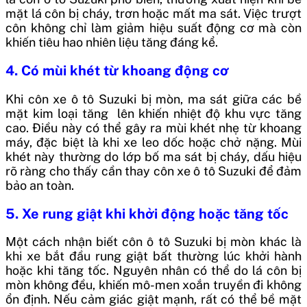
mặt lá côn bị cháy, trơn hoặc mất ma sát. Việc trượt
côn không chỉ làm giảm hiệu suất động cơ mà còn
khiến tiêu hao nhiên liệu tăng đáng kể.
4.
Có mùi khét từ khoang động cơ
Khi côn xe ô tô Suzuki bị mòn, ma sát giữa các bề
mặt kim loại tăng lên khiến nhiệt độ khu vực tăng
cao. Điều này có thể gây ra mùi khét nhẹ từ khoang
máy, đặc biệt là khi xe leo dốc hoặc chở nặng. Mùi
khét này thường do lớp bố ma sát bị cháy, dấu hiệu
rõ ràng cho thấy cần thay côn xe ô tô Suzuki để đảm
bảo an toàn.
5.
Xe rung giật khi khởi động hoặc tăng tốc
Một cách nhận biết côn ô tô Suzuki bị mòn khác là
khi xe bắt đầu rung giật bất thường lúc khởi hành
hoặc khi tăng tốc. Nguyên nhân có thể do lá côn bị
mòn không đều, khiến mô-men xoắn truyền đi không
ổn định. Nếu cảm giác giật mạnh, rất có thể bề mặt