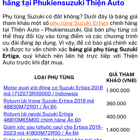
hãng tại Phukiensuzuki Thiện Auto
Phụ tùng Suzuki có đắt không? Dưới đây là bảng giá
tham khảo một số
phụ tùng Suzuki Ertiga
chính hãng
tại Thiện Auto – Phukiensuzuki. Giá bán phụ tùng có
thể thay đổi tùy vào từng điểm và các chương trình
ưu đãi đang áp dụng. Vì vậy, để có báo giá chính xác
và được tư vấn chính xác
bảng giá phụ tùng Suzuki
Ertiga
, quý khách nên liên hệ trực tiếp với Thiện
Auto trước khi đặt mua.
GIÁ THAM
LOẠI PHỤ TÙNG
KHẢO (VNĐ)
Motor quạt gió động cơ Suzuki Ertiga 2018
1.900.000
mã 1712073R00000 / Indonesia
Rotuyn lái trong Suzuki Ertiga 2019 mã
360.000
48830M72R01 / Ấn Độ
Rotuyn lái ngoài Suzuki Ertiga
400.000
48810M65M00 chính hãng Ấn Độ
Giảm xóc sau (phuộc sau) cho Ertiga 2019 -
1.400.000
2023 mã 41800M72R00 / Ấn Độ