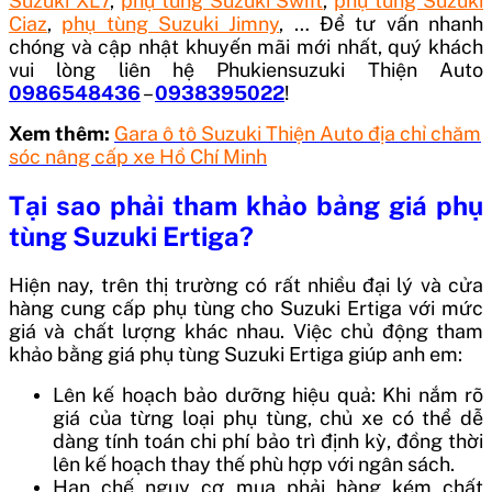
Suzuki XL7
,
phụ tùng Suzuki Swift
,
phụ tùng Suzuki
Ciaz
,
phụ tùng Suzuki Jimny
, … Để tư vấn nhanh
chóng và cập nhật khuyến mãi mới nhất, quý khách
vui lòng liên hệ Phukiensuzuki Thiện Auto
0986548436
–
0938395022
!
Xem thêm:
Gara ô tô Suzuki Thiện Auto địa chỉ chăm
sóc nâng cấp xe Hồ Chí Minh
Tại sao phải tham khảo bảng giá phụ
tùng Suzuki Ertiga?
Hiện nay, trên thị trường có rất nhiều đại lý và cửa
hàng cung cấp phụ tùng cho Suzuki Ertiga với mức
giá và chất lượng khác nhau. Việc chủ động tham
khảo bằng giá phụ tùng Suzuki Ertiga giúp anh em:
Lên kế hoạch bảo dưỡng hiệu quả: Khi nắm rõ
giá của từng loại phụ tùng, chủ xe có thể dễ
dàng tính toán chi phí bảo trì định kỳ, đồng thời
lên kế hoạch thay thế phù hợp với ngân sách.
Hạn chế nguy cơ mua phải hàng kém chất