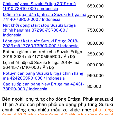
Chân máy sau Suzuki Ertiga 2019+ mã
650.000
11910-73R10-000 / Indonesia
Điện trở quạt dàn lạnh sau Suzuki Ertiga mã
600.000
74140-73R00-000 / Indonesia
Nút khởi động start stop Suzuki Ertiga
chính hãng mã 37290-73R00-00 /
750.000
Indonesia
Lồng quạt két nước Suzuki Ertiga 2018-
800.000
2023 mã 17760-73R00-000 / Indonesia
Bát bèo giảm xóc trước cho Suzuki Ertiga
250.000
2019-2024 mã 41710M55R00 / Ấn Độ
Lọc nhớt hộp số Suzuki Ertiga 2019+ mã
900.000
26445-77M10-000 / Ấn Độ
Rotuyn cân bằng Suzuki Ertiga chính hãng
950.000
mã 4242053R01000 / Indonesia
Cao su ốp cân bằng New Ertiga mã 42431-
80.000
73R00-000 / Indonesia
Bên ngoài, phụ tùng cho dòng Ertiga, Phukiensuzuki
Thiện Auto còn phân phối đa dạng phụ tùng Suzuki
chính hãng cho nhiều mẫu xe khác như:
phụ tùng