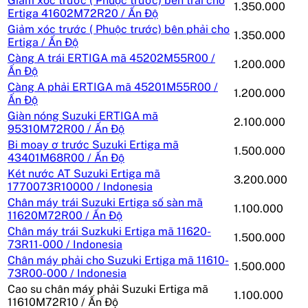
Giảm xóc trước ( Phuộc trước) bên trái cho
1.350.000
Ertiga 41602M72R20 / Ấn Độ
Giảm xóc trước ( Phuộc trước) bên phải cho
1.350.000
Ertiga / Ấn Độ
Càng A trái ERTIGA mã 45202M55R00 /
1.200.000
Ấn Độ
Càng A phải ERTIGA mã 45201M55R00 /
1.200.000
Ấn Độ
Giàn nóng Suzuki ERTIGA mã
2.100.000
95310M72R00 / Ấn Độ
Bi moay ơ trước Suzuki Ertiga mã
1.500.000
43401M68R00 / Ấn Độ
Két nước AT Suzuki Ertiga mã
3.200.000
1770073R10000 / Indonesia
Chân máy trái Suzuki Ertiga số sàn mã
1.100.000
11620M72R00 / Ấn Độ
Chân máy trái Suzkuki Ertiga mã 11620-
1.500.000
73R11-000 / Indonesia
Chân máy phải cho Suzuki Ertiga mã 11610-
1.500.000
73R00-000 / Indonesia
Cao su chân máy phải Suzuki Ertiga mã
1.100.000
11610M72R10 / Ấn Độ