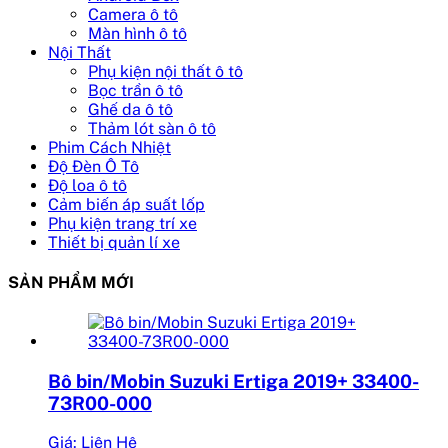
Camera ô tô
Màn hình ô tô
Nội Thất
Phụ kiện nội thất ô tô
Bọc trần ô tô
Ghế da ô tô
Thảm lót sàn ô tô
Phim Cách Nhiệt
Độ Đèn Ô Tô
Độ loa ô tô
Cảm biến áp suất lốp
Phụ kiện trang trí xe
Thiết bị quản lí xe
SẢN PHẨM MỚI
Bô bin/Mobin Suzuki Ertiga 2019+ 33400-
73R00-000
Giá: Liên Hệ