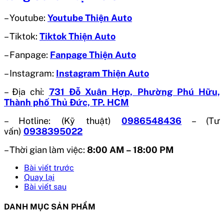
– Youtube:
Youtube Thiện Auto
– Tiktok:
Tiktok Thiện Auto
– Fanpage:
Fanpage Thiện Auto
– Instagram:
Instagram Thiện Auto
– Địa chỉ:
731 Đỗ Xuân Hợp, Phường Phú Hữu,
Thành phố Thủ Đức, TP. HCM
– Hotline: (Kỹ thuật)
0986548436
– (Tư
vấn)
0938395022
– Thời gian làm việc:
8:00 AM – 18:00 PM
Bài viết trước
Quay lại
Bài viết sau
DANH MỤC SẢN PHẨM