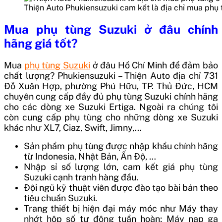
Thiện Auto Phukiensuzuki cam kết là địa chỉ mua phụ
Mua phụ tùng Suzuki ở đâu chính
hãng giá tốt?
Mua
phụ tùng Suzuki
ở đâu Hồ Chí Minh để đảm bảo
chất lượng? Phukiensuzuki – Thiện Auto địa chỉ 731
Đỗ Xuân Hợp, phường Phú Hữu, TP. Thủ Đức, HCM
chuyên cung cấp đầy đủ phụ tùng Suzuki chính hãng
cho các dòng xe Suzuki Ertiga. Ngoài ra chúng tôi
còn cung cấp phụ tùng cho những dòng xe Suzuki
khác như XL7, Ciaz, Swift, Jimny,…
Sản phẩm phụ tùng được nhập khẩu chính hãng
từ Indonesia, Nhật Bản, Ấn Độ, …
Nhập sỉ số lượng lớn, cam kết giá phụ tùng
Suzuki cạnh tranh hàng đầu.
Đội ngũ kỹ thuật viên được đào tạo bài bản theo
tiêu chuẩn Suzuki.
Trang thiết bị hiện đại máy móc như Máy thay
nhớt hộp số tự động tuần hoàn; Máy nạp ga