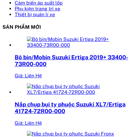
Cảm biến áp suất lốp
Phụ kiện trang trí xe
Thiết bị quản lí xe
SẢN PHẨM MỚI
Bô bin/Mobin Suzuki Ertiga 2019+ 33400-
73R00-000
Giá: Liên Hệ
Nắp chụp bụi ty phuộc Suzuki XL7/Ertiga
41724-72R00-000
Giá: Liên Hệ