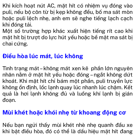
Khi kích hoạt nút AC, mặt hít có nhiệm vụ đóng vào
puli, nếu bộ côn từ bị kẹp không đều, bố ma sát mòn
hoặc puli lệch nhẹ, anh em sẽ nghe tiếng lạch cạch
khi đóng tải.
Một số trường hợp khác xuất hiện tiếng rít cao khi
mặt hít bị trượt do lực hút yếu hoặc bề mặt ma sát bị
chai cứng.
Điều hòa lúc mát, lúc không
Tình trạng mát – không mát xen kẽ phần lớn nguyên
nhân nằm ở mặt hít yếu hoặc đóng – ngắt không dứt
khoát. Khi mặt hít chỉ bám một phần, puli truyền lực
không ổn định, lốc lạnh quay lúc nhanh lúc chậm. Kết
quả là hơi lạnh không đủ và luồng khí lạnh bị gián
đoạn.
Mùi khét hoặc khói nhẹ từ khoang động cơ
Nếu bạn ngửi thấy mùi khét nhè nhẹ quanh đầu xe
khi bật điều hòa, đó có thể là dấu hiệu mặt hít đang