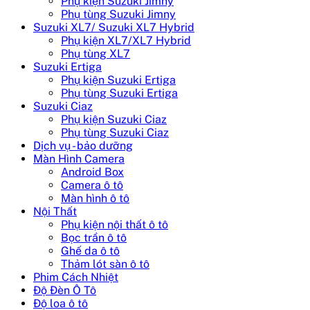
Phụ kiện Suzuki Jimny
Phụ tùng Suzuki Jimny
Suzuki XL7/ Suzuki XL7 Hybrid
Phụ kiện XL7/XL7 Hybrid
Phụ tùng XL7
Suzuki Ertiga
Phụ kiện Suzuki Ertiga
Phụ tùng Suzuki Ertiga
Suzuki Ciaz
Phụ kiện Suzuki Ciaz
Phụ tùng Suzuki Ciaz
Dịch vụ - bảo dưỡng
Màn Hình Camera
Android Box
Camera ô tô
Màn hình ô tô
Nội Thất
Phụ kiện nội thất ô tô
Bọc trần ô tô
Ghế da ô tô
Thảm lót sàn ô tô
Phim Cách Nhiệt
Độ Đèn Ô Tô
Độ loa ô tô