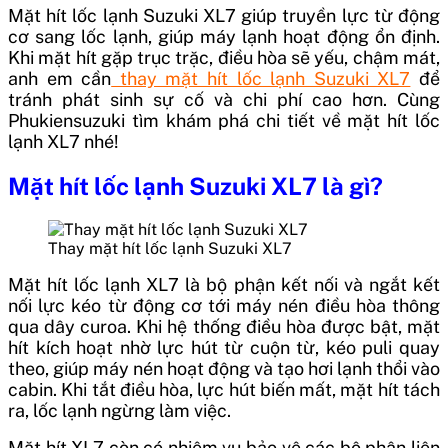
Mặt hít lốc lạnh Suzuki XL7 giúp truyền lực từ động
cơ sang lốc lạnh, giúp máy lạnh hoạt động ổn định.
Khi mặt hít gặp trục trặc, điều hòa sẽ yếu, chậm mát,
anh em cần
thay mặt hít lốc lạnh Suzuki XL7
để
tránh phát sinh sự cố và chi phí cao hơn. Cùng
Phukiensuzuki tìm khám phá chi tiết về mặt hít lốc
lạnh XL7 nhé!
Mặt hít lốc lạnh Suzuki XL7 là gì?
Thay mặt hít lốc lạnh Suzuki XL7
Mặt hít lốc lạnh XL7 là bộ phận kết nối và ngắt kết
nối lực kéo từ động cơ tới máy nén điều hòa thông
qua dây curoa. Khi hệ thống điều hòa được bật, mặt
hít kích hoạt nhờ lực hút từ cuộn từ, kéo puli quay
theo, giúp máy nén hoạt động và tạo hơi lạnh thổi vào
cabin. Khi tắt điều hòa, lực hút biến mất, mặt hít tách
ra, lốc lạnh ngừng làm việc.
Mặt hít XL7 còn có nhiệm vụ bảo vệ các bộ phận liên