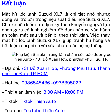
Kết luận
Mặt hít lốc lạnh Suzuki XL7 là chi tiết nhỏ nhưng
đóng vai trò lớn trong hiệu suất điều hòa Suzuki XL7.
Chủ xe nên kiểm tra định kỳ theo khuyến nghị và lựa
chọn gara có kinh nghiệm để đảm bảo xe vận hành
an toàn, mát sâu và bền bỉ theo thời gian. Việc thay
mặt hít lốc lạnh Suzuki XL7 giúp tránh hư hỏng và
tiết kiệm chi phí so với sửa chữa toàn bộ hệ thống.
Thiện Auto – 731 Đỗ Xuân Hợp, phường Phú Hữu, TP. 
– Địa chỉ:
731 Đỗ Xuân Hợp, Phường Phú Hữu, Thành
phố Thủ Đức, TP. HCM
– Hotline:
0986548436 – 0938395022
– Thời gian làm việc:
8:00 AM – 18:00 PM
– Tiktok:
Tiktok Thiện Auto
– Youtube:
YouTube Thiện Auto