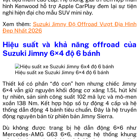
hình Kenwood hỗ trợ Apple CarPlay đem lại sự tiện
nghi hiện đại cho mẫu SUV mini này.
Xem thêm:
Suzuki Jimny Độ Offroad Vượt Địa Hình
Đẹp Nhất 2026
Hiệu suất và khả năng offroad của
Suzuki Jimny 6×4 độ 6 bánh
Hiệu suất xe Suzuki Jimny 6×4 độ 6 bánh
Thiết kế có phần “đô con” hơn nhưng chiếc Jimny
6×4 vẫn giữ nguyên khối động cơ xăng 1.5L hút khí
tự nhiên, sản sinh công suất 102 mã lực và mô-men
xoắn 138 Nm. Kết hợp hộp số tự động 4 cấp và hệ
thống dẫn động 4 bánh tiêu chuẩn. Đây là hệ truyền
động nguyên bản từ phiên bản Jimny Sierra.
Dù không được trang bị hệ dẫn động 6×6 như
Mercedes-AMG G63 6×6, nhưng hệ thống khung