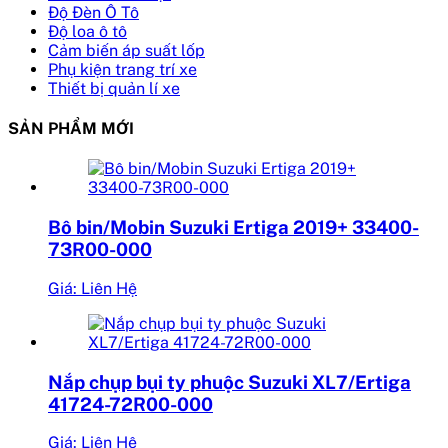
Độ Đèn Ô Tô
Độ loa ô tô
Cảm biến áp suất lốp
Phụ kiện trang trí xe
Thiết bị quản lí xe
SẢN PHẨM MỚI
Bô bin/Mobin Suzuki Ertiga 2019+ 33400-
73R00-000
Giá: Liên Hệ
Nắp chụp bụi ty phuộc Suzuki XL7/Ertiga
41724-72R00-000
Giá: Liên Hệ