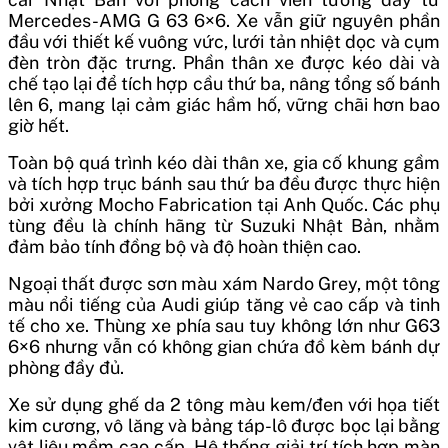
Mercedes-AMG G 63 6×6. Xe vẫn giữ nguyên phần
đầu với thiết kế vuông vức, lưới tản nhiệt dọc và cụm
đèn tròn đặc trưng. Phần thân xe được kéo dài và
chế tạo lại để tích hợp cầu thứ ba, nâng tổng số bánh
lên 6, mang lại cảm giác hầm hố, vững chãi hơn bao
giờ hết.
Toàn bộ quá trình kéo dài thân xe, gia cố khung gầm
và tích hợp trục bánh sau thứ ba đều được thực hiện
bởi xưởng Mocho Fabrication tại Anh Quốc. Các phụ
tùng đều là chính hãng từ Suzuki Nhật Bản, nhằm
đảm bảo tính đồng bộ và độ hoàn thiện cao.
Ngoại thất được sơn màu xám Nardo Grey, một tông
màu nổi tiếng của Audi giúp tăng vẻ cao cấp và tinh
tế cho xe. Thùng xe phía sau tuy không lớn như G63
6×6 nhưng vẫn có không gian chứa đồ kèm bánh dự
phòng đầy đủ.
Xe sử dụng ghế da 2 tông màu kem/đen với họa tiết
kim cương, vô lăng và bảng táp-lô được bọc lại bằng
vật liệu mềm cao cấp. Hệ thống giải trí tích hợp màn