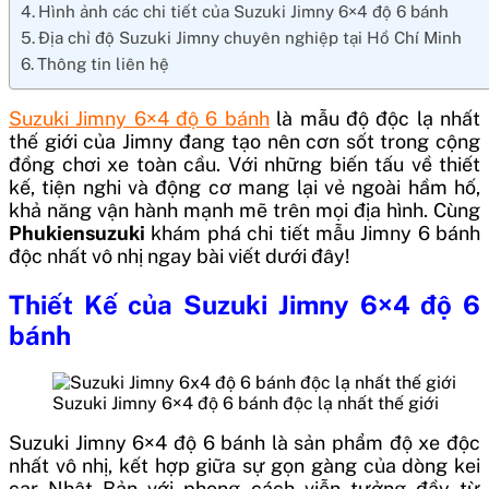
Hình ảnh các chi tiết của Suzuki Jimny 6×4 độ 6 bánh
Địa chỉ độ Suzuki Jimny chuyên nghiệp tại Hồ Chí Minh
Thông tin liên hệ
Suzuki Jimny 6×4 độ 6 bánh
là mẫu độ độc lạ nhất
thế giới của Jimny đang tạo nên cơn sốt trong cộng
đồng chơi xe toàn cầu. Với những biến tấu về thiết
kế, tiện nghi và động cơ mang lại vẻ ngoài hầm hố,
khả năng vận hành mạnh mẽ trên mọi địa hình. Cùng
Phukiensuzuki
khám phá chi tiết mẫu Jimny 6 bánh
độc nhất vô nhị ngay bài viết dưới đây!
Thiết Kế của Suzuki Jimny 6×4 độ 6
bánh
Suzuki Jimny 6×4 độ 6 bánh độc lạ nhất thế giới
Suzuki Jimny 6×4 độ 6 bánh là sản phẩm độ xe độc
nhất vô nhị, kết hợp giữa sự gọn gàng của dòng kei
car Nhật Bản với phong cách viễn tưởng đầy từ