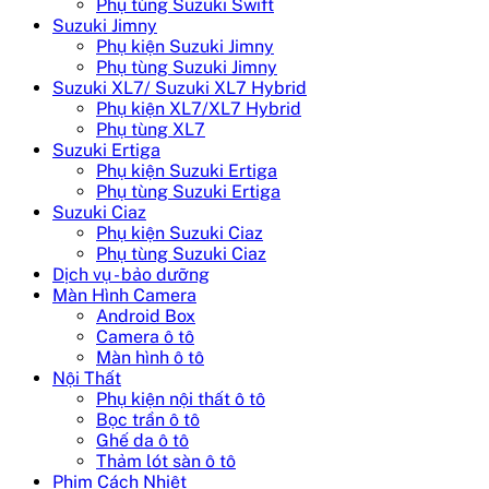
Phụ tùng Suzuki Swift
Suzuki Jimny
Phụ kiện Suzuki Jimny
Phụ tùng Suzuki Jimny
Suzuki XL7/ Suzuki XL7 Hybrid
Phụ kiện XL7/XL7 Hybrid
Phụ tùng XL7
Suzuki Ertiga
Phụ kiện Suzuki Ertiga
Phụ tùng Suzuki Ertiga
Suzuki Ciaz
Phụ kiện Suzuki Ciaz
Phụ tùng Suzuki Ciaz
Dịch vụ - bảo dưỡng
Màn Hình Camera
Android Box
Camera ô tô
Màn hình ô tô
Nội Thất
Phụ kiện nội thất ô tô
Bọc trần ô tô
Ghế da ô tô
Thảm lót sàn ô tô
Phim Cách Nhiệt