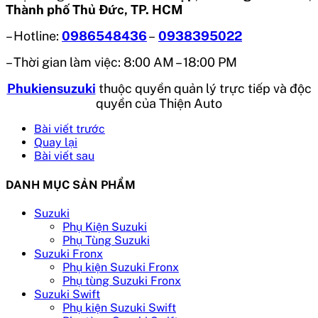
Thành phố Thủ Đức, TP. HCM
– Hotline:
0986548436
–
0938395022
– Thời gian làm việc: 8:00 AM – 18:00 PM
Phukiensuzuki
thuộc quyền quản lý trực tiếp và độc
quyền của Thiện Auto
Bài viết trước
Quay lại
Bài viết sau
DANH MỤC SẢN PHẨM
Suzuki
Phụ Kiện Suzuki
Phụ Tùng Suzuki
Suzuki Fronx
Phụ kiện Suzuki Fronx
Phụ tùng Suzuki Fronx
Suzuki Swift
Phụ kiện Suzuki Swift