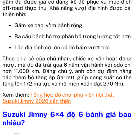
gầm đã được gia cố đáng kể để phục vụ mục đích
off-road thực thụ. Khả năng vượt địa hình được cải
thiện nhờ:
Gầm xe cao, vòm bánh rộng
Ba cầu bánh hỗ trợ phân bổ trọng lượng tốt hơn
Lốp địa hình cỡ lớn có độ bám vượt trội
Theo chia sẻ của chủ nhân, chiếc xe vẫn hoạt động
mượt mà dù đã trải qua 6 năm vận hành với odo chỉ
hơn 11.000 km. Đáng chú ý, anh còn dự định nâng
cấp thêm bộ tăng áp Garrett, giúp công suất có thể
tăng lên 172 mã lực và mô-men xoắn đạt 270 Nm.
Xem thêm:
Tổng hợp đồ chơi phụ kiện nội thất
Suzuki Jimny 2026 cần thiết
Suzuki Jimny 6×4 độ 6 bánh giá bao
nhiêu?