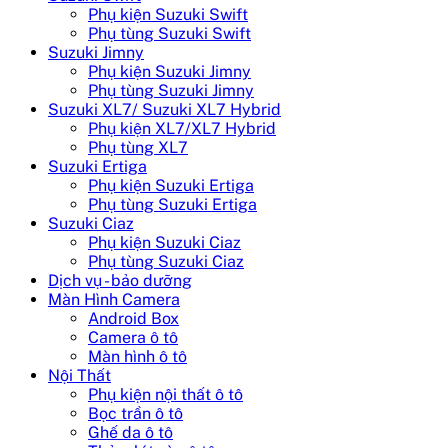
Phụ kiện Suzuki Swift
Phụ tùng Suzuki Swift
Suzuki Jimny
Phụ kiện Suzuki Jimny
Phụ tùng Suzuki Jimny
Suzuki XL7/ Suzuki XL7 Hybrid
Phụ kiện XL7/XL7 Hybrid
Phụ tùng XL7
Suzuki Ertiga
Phụ kiện Suzuki Ertiga
Phụ tùng Suzuki Ertiga
Suzuki Ciaz
Phụ kiện Suzuki Ciaz
Phụ tùng Suzuki Ciaz
Dịch vụ - bảo dưỡng
Màn Hình Camera
Android Box
Camera ô tô
Màn hình ô tô
Nội Thất
Phụ kiện nội thất ô tô
Bọc trần ô tô
Ghế da ô tô