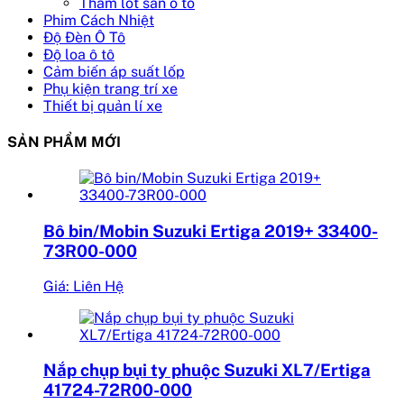
Thảm lót sàn ô tô
Phim Cách Nhiệt
Độ Đèn Ô Tô
Độ loa ô tô
Cảm biến áp suất lốp
Phụ kiện trang trí xe
Thiết bị quản lí xe
SẢN PHẨM MỚI
Bô bin/Mobin Suzuki Ertiga 2019+ 33400-
73R00-000
Giá: Liên Hệ
Nắp chụp bụi ty phuộc Suzuki XL7/Ertiga
41724-72R00-000