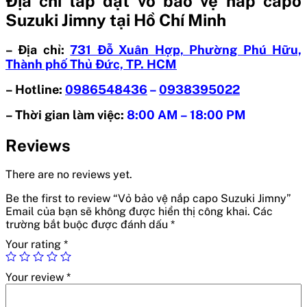
Địa chỉ lắp đặt vỏ bảo vệ nắp capo
Suzuki Jimny tại Hồ Chí Minh
– Địa chỉ:
731 Đỗ Xuân Hợp, Phường Phú Hữu,
Thành phố Thủ Đức, TP. HCM
– Hotline:
0986548436
–
0938395022
– Thời gian làm việc:
8:00 AM – 18:00 PM
Reviews
There are no reviews yet.
Be the first to review “Vỏ bảo vệ nắp capo Suzuki Jimny”
Email của bạn sẽ không được hiển thị công khai.
Các
trường bắt buộc được đánh dấu
*
Your rating
*
Your review
*