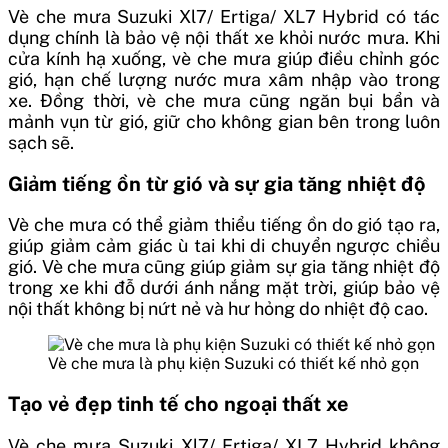
Vè che mưa Suzuki Xl7/ Ertiga/ XL7 Hybrid có tác
dụng chính là bảo vệ nội thất xe khỏi nước mưa. Khi
cửa kính hạ xuống, vè che mưa giúp điều chỉnh góc
gió, hạn chế lượng nước mưa xâm nhập vào trong
xe. Đồng thời, vè che mưa cũng ngăn bụi bẩn và
mảnh vụn từ gió, giữ cho không gian bên trong luôn
sạch sẽ.
Giảm tiếng ồn từ gió và sự gia tăng nhiệt độ
Vè che mưa có thể giảm thiểu tiếng ồn do gió tạo ra,
giúp giảm cảm giác ù tai khi di chuyển ngược chiều
gió. Vè che mưa cũng giúp giảm sự gia tăng nhiệt độ
trong xe khi đỗ dưới ánh nắng mặt trời, giúp bảo vệ
nội thất không bị nứt nẻ và hư hỏng do nhiệt độ cao.
Vè che mưa là phụ kiện Suzuki có thiết kế nhỏ gọn
Tạo vẻ đẹp tinh tế cho ngoại thất xe
Vè che mưa Suzuki Xl7/ Ertiga/ XL7 Hybrid không