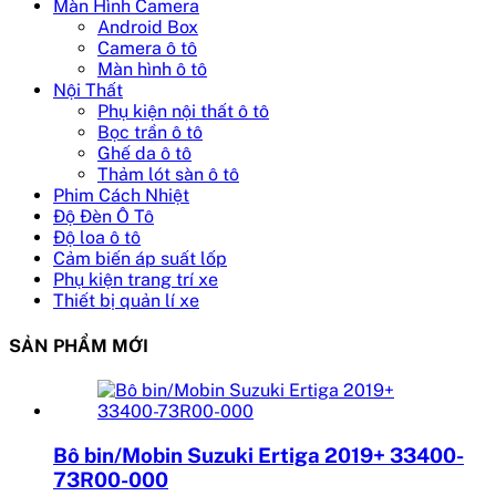
Màn Hình Camera
Android Box
Camera ô tô
Màn hình ô tô
Nội Thất
Phụ kiện nội thất ô tô
Bọc trần ô tô
Ghế da ô tô
Thảm lót sàn ô tô
Phim Cách Nhiệt
Độ Đèn Ô Tô
Độ loa ô tô
Cảm biến áp suất lốp
Phụ kiện trang trí xe
Thiết bị quản lí xe
SẢN PHẨM MỚI
Bô bin/Mobin Suzuki Ertiga 2019+ 33400-
73R00-000