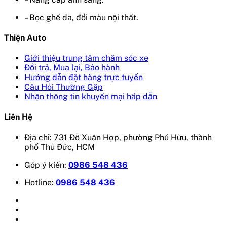
– Bọc ghế da, đổi màu nội thất.
Thiện Auto
Giới thiệu trung tâm chăm sóc xe
Đổi trả, Mua lại, Bảo hành
Hướng dẫn đặt hàng trực tuyến
Câu Hỏi Thường Gặp
Nhận thông tin khuyến mại hấp dẫn
Liên Hệ
Địa chỉ: 731 Đỗ Xuân Hợp, phường Phú Hữu, thành
phố Thủ Đức, HCM
Góp ý kiến:
0986 548 436
Hotline:
0986 548 436