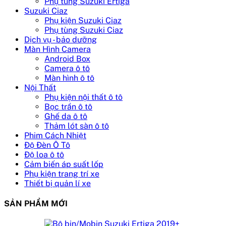
Phụ tùng Suzuki Ertiga
Suzuki Ciaz
Phụ kiện Suzuki Ciaz
Phụ tùng Suzuki Ciaz
Dịch vụ - bảo dưỡng
Màn Hình Camera
Android Box
Camera ô tô
Màn hình ô tô
Nội Thất
Phụ kiện nội thất ô tô
Bọc trần ô tô
Ghế da ô tô
Thảm lót sàn ô tô
Phim Cách Nhiệt
Độ Đèn Ô Tô
Độ loa ô tô
Cảm biến áp suất lốp
Phụ kiện trang trí xe
Thiết bị quản lí xe
SẢN PHẨM MỚI