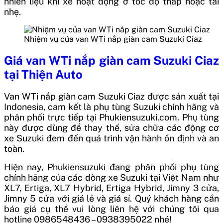
nhiên liệu khi xe hoạt động ở tốc độ thấp hoặc tải
nhẹ.
Nhiệm vụ của van WTi nắp giàn cam Suzuki Ciaz
Giá van WTi nắp giàn cam Suzuki Ciaz
tại Thiện Auto
Van WTi nắp giàn cam Suzuki Ciaz được sản xuất tại
Indonesia, cam kết là phụ tùng Suzuki chính hãng và
phân phối trực tiếp tại Phukiensuzuki.com. Phụ tùng
này được dùng để thay thế, sửa chữa các động cơ
xe Suzuki đem đến quá trình vận hành ổn định và an
toàn.
Hiện nay, Phukiensuzuki đang phân phối phụ tùng
chính hãng của các dòng xe Suzuki tại Việt Nam như
XL7, Ertiga, XL7 Hybrid, Ertiga Hybrid, Jimny 3 cửa,
Jimny 5 cửa với giá lẻ và giá sỉ. Quý khách hàng cần
báo giá cụ thể vui lòng liên hệ với chúng tôi qua
hotline 0986548436 – 0938395022 nhé!